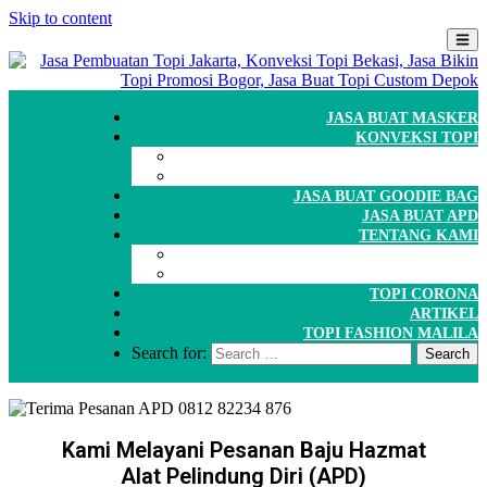
Skip to content
JASA BUAT MASKER
KONVEKSI TOPI
CARA ORDER
WORKSHOP
JASA BUAT GOODIE BAG
JASA BUAT APD
TENTANG KAMI
GALERI
PORTOFOLIO
TOPI CORONA
ARTIKEL
TOPI FASHION MALILA
Search for:
Kami Melayani Pesanan Baju Hazmat
Alat Pelindung Diri (APD)