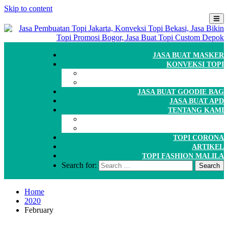
Skip to content
JASA BUAT MASKER
KONVEKSI TOPI
CARA ORDER
WORKSHOP
JASA BUAT GOODIE BAG
JASA BUAT APD
TENTANG KAMI
GALERI
PORTOFOLIO
TOPI CORONA
ARTIKEL
TOPI FASHION MALILA
Search for:
Home
2020
February