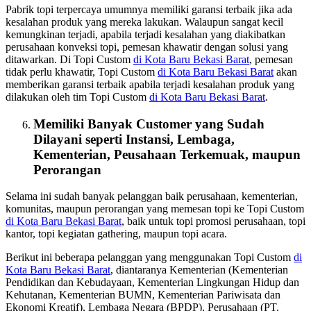
Pabrik topi terpercaya umumnya memiliki garansi terbaik jika ada
kesalahan produk yang mereka lakukan. Walaupun sangat kecil
kemungkinan terjadi, apabila terjadi kesalahan yang diakibatkan
perusahaan konveksi topi, pemesan khawatir dengan solusi yang
ditawarkan. Di Topi Custom
di Kota Baru Bekasi Barat
, pemesan
tidak perlu khawatir, Topi Custom
di Kota Baru Bekasi Barat
akan
memberikan garansi terbaik apabila terjadi kesalahan produk yang
dilakukan oleh tim Topi Custom
di Kota Baru Bekasi Barat
.
Memiliki Banyak Customer yang Sudah
Dilayani seperti Instansi, Lembaga,
Kementerian, Peusahaan Terkemuak, maupun
Perorangan
Selama ini sudah banyak pelanggan baik perusahaan, kementerian,
komunitas, maupun perorangan yang memesan topi ke Topi Custom
di Kota Baru Bekasi Barat
, baik untuk topi promosi perusahaan, topi
kantor, topi kegiatan gathering, maupun topi acara.
Berikut ini beberapa pelanggan yang menggunakan Topi Custom
di
Kota Baru Bekasi Barat
, diantaranya Kementerian (Kementerian
Pendidikan dan Kebudayaan, Kementerian Lingkungan Hidup dan
Kehutanan, Kementerian BUMN, Kementerian Pariwisata dan
Ekonomi Kreatif), Lembaga Negara (BPDP), Perusahaan (PT.