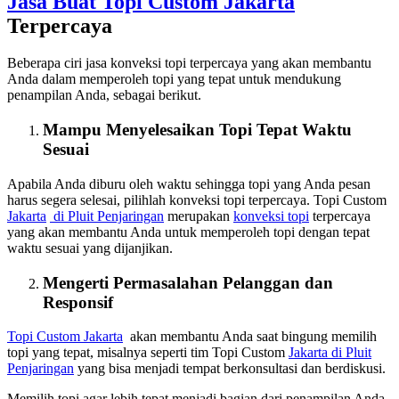
Jasa Buat Topi Custom
Jakarta
Terpercaya
Beberapa ciri jasa konveksi topi terpercaya yang akan membantu
Anda dalam memperoleh topi yang tepat untuk mendukung
penampilan Anda, sebagai berikut.
Mampu Menyelesaikan Topi Tepat Waktu
Sesuai
Apabila Anda diburu oleh waktu sehingga topi yang Anda pesan
harus segera selesai, pilihlah konveksi topi terpercaya. Topi Custom
Jakarta
di
Pluit Penjaringan
merupakan
konveksi topi
terpercaya
yang akan membantu Anda untuk memperoleh topi dengan tepat
waktu sesuai yang dijanjikan.
Mengerti Permasalahan Pelanggan dan
Responsif
Topi Custom
Jakarta
akan membantu Anda saat bingung memilih
topi yang tepat, misalnya seperti tim Topi Custom
Jakarta
di
Pluit
Penjaringan
yang bisa menjadi tempat berkonsultasi dan berdiskusi.
Memilih topi agar lebih tepat menjadi bagian dari penampilan Anda