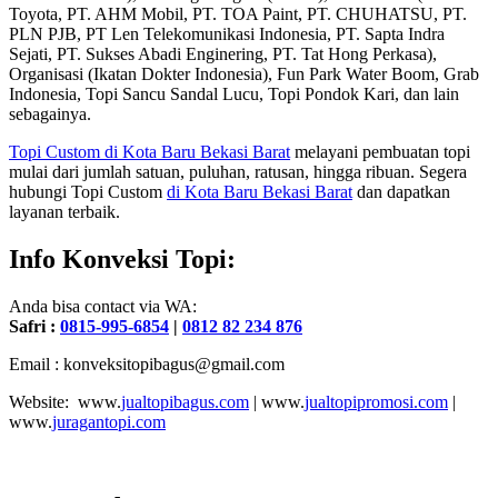
Toyota, PT. AHM Mobil, PT. TOA Paint, PT. CHUHATSU, PT.
PLN PJB, PT Len Telekomunikasi Indonesia, PT. Sapta Indra
Sejati, PT. Sukses Abadi Enginering, PT. Tat Hong Perkasa),
Organisasi (Ikatan Dokter Indonesia), Fun Park Water Boom, Grab
Indonesia, Topi Sancu Sandal Lucu, Topi Pondok Kari, dan lain
sebagainya.
Topi Custom
di Kota Baru Bekasi Barat
melayani pembuatan topi
mulai dari jumlah satuan, puluhan, ratusan, hingga ribuan. Segera
hubungi Topi Custom
di Kota Baru Bekasi Barat
dan dapatkan
layanan terbaik.
Info Konveksi Topi:
Anda bisa contact via WA:
Safri :
0815-995-6854
|
0812 82 234 876
Email : konveksitopibagus@gmail.com
Website: www.
jualtopibagus.com
| www.
jualtopipromosi.com
|
www.
juragantopi.com