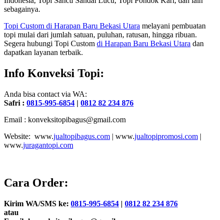
Indonesia, Topi Sancu Sandal Lucu, Topi Pondok Kari, dan lain
sebagainya.
Topi Custom
di Harapan Baru Bekasi Utara
melayani pembuatan
topi mulai dari jumlah satuan, puluhan, ratusan, hingga ribuan.
Segera hubungi Topi Custom
di Harapan Baru Bekasi Utara
dan
dapatkan layanan terbaik.
Info Konveksi Topi:
Anda bisa contact via WA:
Safri :
0815-995-6854
|
0812 82 234 876
Email : konveksitopibagus@gmail.com
Website: www.
jualtopibagus.com
| www.
jualtopipromosi.com
|
www.
juragantopi.com
Cara Order:
Kirim WA/SMS ke:
0815-995-6854
|
0812 82 234 876
atau