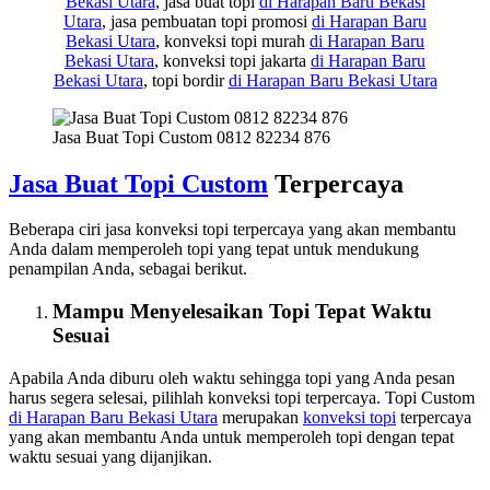
Bekasi Utara
, jasa buat topi
di Harapan Baru Bekasi
Utara
, jasa pembuatan topi promosi
di Harapan Baru
Bekasi Utara
, konveksi topi murah
di Harapan Baru
Bekasi Utara
, konveksi topi jakarta
di Harapan Baru
Bekasi Utara
, topi bordir
di Harapan Baru Bekasi Utara
Jasa Buat Topi Custom 0812 82234 876
Jasa Buat Topi Custom
Terpercaya
Beberapa ciri jasa konveksi topi terpercaya yang akan membantu
Anda dalam memperoleh topi yang tepat untuk mendukung
penampilan Anda, sebagai berikut.
Mampu Menyelesaikan Topi Tepat Waktu
Sesuai
Apabila Anda diburu oleh waktu sehingga topi yang Anda pesan
harus segera selesai, pilihlah konveksi topi terpercaya. Topi Custom
di Harapan Baru Bekasi Utara
merupakan
konveksi topi
terpercaya
yang akan membantu Anda untuk memperoleh topi dengan tepat
waktu sesuai yang dijanjikan.