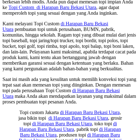
berkesan lebih modis. Anda pun dapat memesan topi impian Anda
ke
Topi Custom di Harapan Baru Bekasi Utara
, agar dapat
memperoleh topi yang sesuai dengan yang Anda inginkan.
Kami melayani Topi Custom
di Harapan Baru Bekasi
Utara
pembuatan topi untuk perusahaan, BUMN, pabrik,
komunitas, hingga sekolah. Ragam topi yang dibuat mulai dari jenis
topi baseball, topi jaring/topi trucker, topi bordir, topi polos, topi
bucket, topi golf, topi rimba, topi apolo, topi balap, topi boni laken,
dan lain-lain. Pelayanan kami maksimal, apabila terdapat cacat pada
produk kami, kami tentu akan bertanggung jawab dengan
memberikan garansi sesuai dengan ketentuan yang berlaku. Bahan
yang kami pergunakan adalah bahan-bahan yang berkualitas.
Saat ini masih ada yang kesulitan untuk memilih konveksi topi yang
tepat saat akan memesan topi yang diinginkan. Dengan memesan
topi pada perusahaan Topi Custom
di Harapan Baru Bekasi
Utara
maka Anda akan mendapatkan layanan yang maksimal dalam
proses pembuatan topi pesanan Anda.
Topi custom Jakarta
di Harapan Baru Bekasi Utara
,
jasa bikin topi
di Harapan Baru Bekasi Utara
, grosir
topi
di Harapan Baru Bekasi Utara
, toko topi
di
Harapan Baru Bekasi Utara
, pabrik topi
di Harapan
Baru Bekasi Utara
, produsen topi
di Harapan Baru