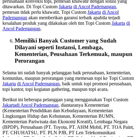
perusahaan konveksi topi, pemesan khawatir dengan solusi yang
ditawarkan. Di Topi Custom
Jakarta
di Ancol Pademangan
,
pemesan tidak perlu khawatir, Topi Custom
Jakarta
di Ancol
Pademangan
akan memberikan garansi terbaik apabila terjadi
kesalahan produk yang dilakukan oleh tim Topi Custom
Jakarta
di
Ancol Pademangan
.
Memiliki Banyak Customer yang Sudah
Dilayani seperti Instansi, Lembaga,
Kementerian, Peusahaan Terkemuak, maupun
Perorangan
Selama ini sudah banyak pelanggan baik perusahaan, kementerian,
komunitas, maupun perorangan yang memesan topi ke Topi Custom
Jakarta
di Ancol Pademangan
, baik untuk topi promosi perusahaan,
topi kantor, topi kegiatan gathering, maupun topi acara.
Berikut ini beberapa pelanggan yang menggunakan Topi Custom
Jakarta
di Ancol Pademangan
, diantaranya Kementerian
(Kementerian Pendidikan dan Kebudayaan, Kementerian
Lingkungan Hidup dan Kehutanan, Kementerian BUMN,
Kementerian Pariwisata dan Ekonomi Kreatif), Lembaga Negara
(BPDP), Perusahaan (PT. Toyota, PT. AHM Mobil, PT. TOA Paint,
PT. CHUHATSU, PT. PLN PJB, PT Len Telekomunikasi