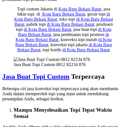
Topi custom Jakarta di
Kota Baru Bekasi Barat
, jasa
bikin topi di
Kota Baru Bekasi Barat
, grosir topi
di
Kota Baru Bekasi Barat
, toko topi
di Kota Baru Bekasi
Barat
, pabrik topi
di Kota Baru Bekasi Barat
, produsen
topi
di Kota Baru Bekasi Barat
, jasa buat topi
di Kota
Baru Bekasi Barat
, jasa pembuatan topi promosi
di
Kota Baru Bekasi Barat
, konveksi topi murah
di Kota
Baru Bekasi Barat
, konveksi topi jakarta
di Kota Baru
Bekasi Barat
, topi bordir
di Kota Baru Bekasi Barat
Jasa Buat Topi Custom 0812 82234 876
Jasa Buat Topi Custom
Terpercaya
Beberapa ciri jasa konveksi topi terpercaya yang akan membantu
Anda dalam memperoleh topi yang tepat untuk mendukung
penampilan Anda, sebagai berikut.
Mampu Menyelesaikan Topi Tepat Waktu
Sesuai
Apabila Anda diburu oleh waktu sehingga topi yang Anda pesan