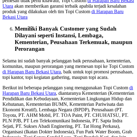
pemesan tidak perlu khawatir, Topi Custom
di Harapan Baru Bekasi
Utara
akan memberikan garansi terbaik apabila terjadi kesalahan
produk yang dilakukan oleh tim Topi Custom
di Harapan Baru
Bekasi Utara
Memiliki Banyak Customer yang Sudah
Dilayani seperti Instansi, Lembaga,
Kementerian, Peusahaan Terkemuak, maupun
Perorangan
Selama ini sudah banyak pelanggan baik perusahaan, kementerian,
komunitas, maupun perorangan yang memesan topi ke Topi Custom
di Harapan Baru Bekasi Utara
, baik untuk topi promosi perusahaan,
topi kantor, topi kegiatan gathering, maupun topi acara.
Berikut ini beberapa pelanggan yang menggunakan Topi Custom
di
Harapan Baru Bekasi Utara
, diantaranya Kementerian (Kementerian
Pendidikan dan Kebudayaan, Kementerian Lingkungan Hidup dan
Kehutanan, Kementerian BUMN, Kementerian Pariwisata dan
Ekonomi Kreatif), Lembaga Negara (BPDP), Perusahaan (PT.
Toyota, PT. AHM Mobil, PT. TOA Paint, PT. CHUHATSU, PT.
PLN PJB, PT Len Telekomunikasi Indonesia, PT. Sapta Indra
Sejati, PT. Sukses Abadi Enginering, PT. Tat Hong Perkasa),
Organisasi (Ikatan Dokter Indonesia), Fun Park Water Boom, Grab