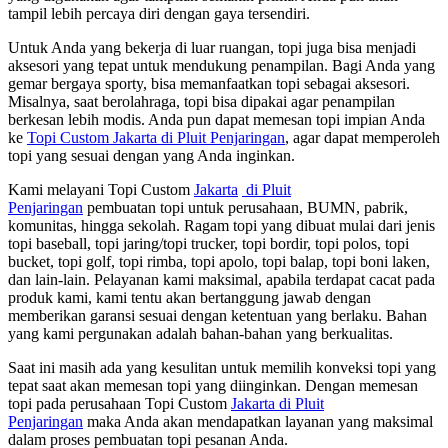
tampil lebih percaya diri dengan gaya tersendiri.
Untuk Anda yang bekerja di luar ruangan, topi juga bisa menjadi
aksesori yang tepat untuk mendukung penampilan. Bagi Anda yang
gemar bergaya sporty, bisa memanfaatkan topi sebagai aksesori.
Misalnya, saat berolahraga, topi bisa dipakai agar penampilan
berkesan lebih modis. Anda pun dapat memesan topi impian Anda
ke
Topi Custom Jakarta di Pluit Penjaringan
, agar dapat memperoleh
topi yang sesuai dengan yang Anda inginkan.
Kami melayani Topi Custom
Jakarta
di
Pluit
Penjaringan
pembuatan topi untuk perusahaan, BUMN, pabrik,
komunitas, hingga sekolah. Ragam topi yang dibuat mulai dari jenis
topi baseball, topi jaring/topi trucker, topi bordir, topi polos, topi
bucket, topi golf, topi rimba, topi apolo, topi balap, topi boni laken,
dan lain-lain. Pelayanan kami maksimal, apabila terdapat cacat pada
produk kami, kami tentu akan bertanggung jawab dengan
memberikan garansi sesuai dengan ketentuan yang berlaku. Bahan
yang kami pergunakan adalah bahan-bahan yang berkualitas.
Saat ini masih ada yang kesulitan untuk memilih konveksi topi yang
tepat saat akan memesan topi yang diinginkan. Dengan memesan
topi pada perusahaan Topi Custom
Jakarta
di
Pluit
Penjaringan
maka Anda akan mendapatkan layanan yang maksimal
dalam proses pembuatan topi pesanan Anda.