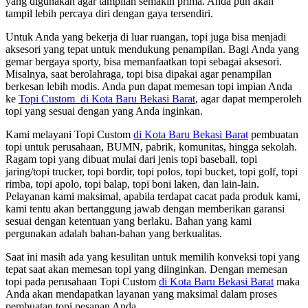
yang digunakan agar tampilan semakin prima. Anda pun akan
tampil lebih percaya diri dengan gaya tersendiri.
Untuk Anda yang bekerja di luar ruangan, topi juga bisa menjadi
aksesori yang tepat untuk mendukung penampilan. Bagi Anda yang
gemar bergaya sporty, bisa memanfaatkan topi sebagai aksesori.
Misalnya, saat berolahraga, topi bisa dipakai agar penampilan
berkesan lebih modis. Anda pun dapat memesan topi impian Anda
ke
Topi Custom di Kota Baru Bekasi Barat
, agar dapat memperoleh
topi yang sesuai dengan yang Anda inginkan.
Kami melayani Topi Custom
di Kota Baru Bekasi Barat
pembuatan
topi untuk perusahaan, BUMN, pabrik, komunitas, hingga sekolah.
Ragam topi yang dibuat mulai dari jenis topi baseball, topi
jaring/topi trucker, topi bordir, topi polos, topi bucket, topi golf, topi
rimba, topi apolo, topi balap, topi boni laken, dan lain-lain.
Pelayanan kami maksimal, apabila terdapat cacat pada produk kami,
kami tentu akan bertanggung jawab dengan memberikan garansi
sesuai dengan ketentuan yang berlaku. Bahan yang kami
pergunakan adalah bahan-bahan yang berkualitas.
Saat ini masih ada yang kesulitan untuk memilih konveksi topi yang
tepat saat akan memesan topi yang diinginkan. Dengan memesan
topi pada perusahaan Topi Custom
di Kota Baru Bekasi Barat
maka
Anda akan mendapatkan layanan yang maksimal dalam proses
pembuatan topi pesanan Anda.