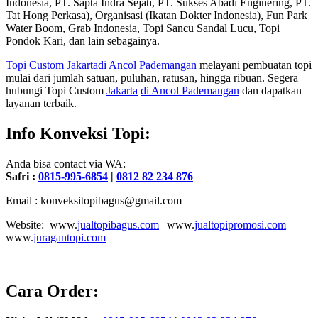
Indonesia, PT. Sapta Indra Sejati, PT. Sukses Abadi Enginering, PT.
Tat Hong Perkasa), Organisasi (Ikatan Dokter Indonesia), Fun Park
Water Boom, Grab Indonesia, Topi Sancu Sandal Lucu, Topi
Pondok Kari, dan lain sebagainya.
Topi Custom
Jakarta
di Ancol Pademangan
melayani pembuatan topi
mulai dari jumlah satuan, puluhan, ratusan, hingga ribuan. Segera
hubungi Topi Custom
Jakarta
di Ancol Pademangan
dan dapatkan
layanan terbaik.
Info Konveksi Topi:
Anda bisa contact via WA:
Safri :
0815-995-6854
|
0812 82 234 876
Email : konveksitopibagus@gmail.com
Website: www.
jualtopibagus.com
| www.
jualtopipromosi.com
|
www.
juragantopi.com
Cara Order: