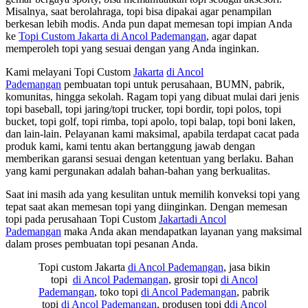
Misalnya, saat berolahraga, topi bisa dipakai agar penampilan
berkesan lebih modis. Anda pun dapat memesan topi impian Anda
ke
Topi Custom Jakarta di Ancol Pademangan
, agar dapat
memperoleh topi yang sesuai dengan yang Anda inginkan.
Kami melayani Topi Custom
Jakarta
di Ancol
Pademangan
pembuatan topi untuk perusahaan, BUMN, pabrik,
komunitas, hingga sekolah. Ragam topi yang dibuat mulai dari jenis
topi baseball, topi jaring/topi trucker, topi bordir, topi polos, topi
bucket, topi golf, topi rimba, topi apolo, topi balap, topi boni laken,
dan lain-lain. Pelayanan kami maksimal, apabila terdapat cacat pada
produk kami, kami tentu akan bertanggung jawab dengan
memberikan garansi sesuai dengan ketentuan yang berlaku. Bahan
yang kami pergunakan adalah bahan-bahan yang berkualitas.
Saat ini masih ada yang kesulitan untuk memilih konveksi topi yang
tepat saat akan memesan topi yang diinginkan. Dengan memesan
topi pada perusahaan Topi Custom
Jakarta
di Ancol
Pademangan
maka Anda akan mendapatkan layanan yang maksimal
dalam proses pembuatan topi pesanan Anda.
Topi custom Jakarta
di Ancol Pademangan
, jasa bikin
topi
di Ancol Pademangan
, grosir topi
di Ancol
Pademangan
, toko topi
di Ancol Pademangan
, pabrik
topi
di Ancol Pademangan
, produsen topi d
di Ancol