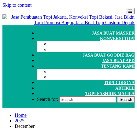
Skip to content
JASA BUAT MASKER
KONVEKSI TOPI
CARA ORDER
WORKSHOP
JASA BUAT GOODIE BAG
JASA BUAT APD
TENTANG KAMI
GALERI
PORTOFOLIO
TOPI CORONA
ARTIKEL
TOPI FASHION MALILA
Search for:
Home
2025
December