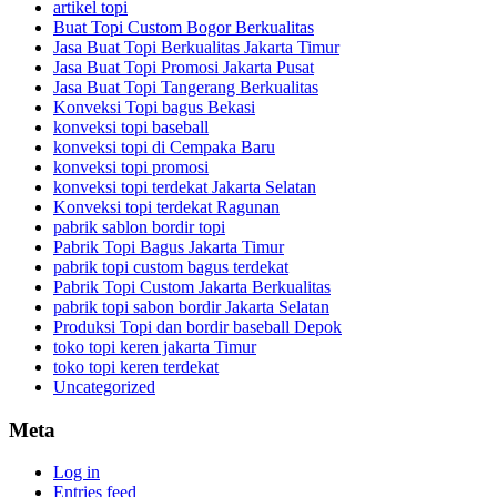
artikel topi
Buat Topi Custom Bogor Berkualitas
Jasa Buat Topi Berkualitas Jakarta Timur
Jasa Buat Topi Promosi Jakarta Pusat
Jasa Buat Topi Tangerang Berkualitas
Konveksi Topi bagus Bekasi
konveksi topi baseball
konveksi topi di Cempaka Baru
konveksi topi promosi
konveksi topi terdekat Jakarta Selatan
Konveksi topi terdekat Ragunan
pabrik sablon bordir topi
Pabrik Topi Bagus Jakarta Timur
pabrik topi custom bagus terdekat
Pabrik Topi Custom Jakarta Berkualitas
pabrik topi sabon bordir Jakarta Selatan
Produksi Topi dan bordir baseball Depok
toko topi keren jakarta Timur
toko topi keren terdekat
Uncategorized
Meta
Log in
Entries feed