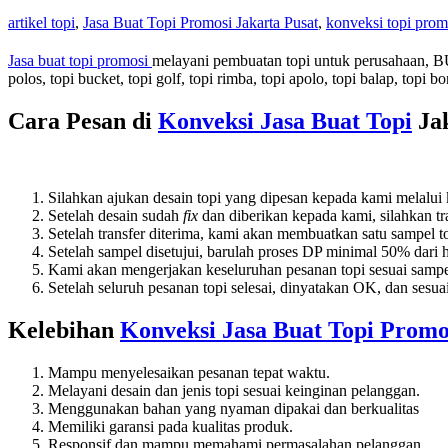
artikel topi
,
Jasa Buat Topi Promosi Jakarta Pusat
,
konveksi topi prom
Jasa buat topi promosi
melayani pembuatan topi untuk perusahaan, BUMN
polos, topi bucket, topi golf, topi rimba, topi apolo, topi balap, topi bo
Cara Pesan di
Konveksi Jasa Buat Topi
Jak
Silahkan ajukan desain topi yang dipesan kepada kami melalui
Setelah desain sudah
fix
dan diberikan kepada kami, silahkan t
Setelah transfer diterima, kami akan membuatkan satu sampel to
Setelah sampel disetujui, barulah proses DP minimal 50% dari h
Kami akan mengerjakan keseluruhan pesanan topi sesuai sampe
Setelah seluruh pesanan topi selesai, dinyatakan OK, dan sesu
Kelebihan
Konveksi Jasa Buat Topi Promo
Mampu menyelesaikan pesanan tepat waktu.
Melayani desain dan jenis topi sesuai keinginan pelanggan.
Menggunakan bahan yang nyaman dipakai dan berkualitas
Memiliki garansi pada kualitas produk.
Responsif dan mampu memahami permasalahan pelanggan.