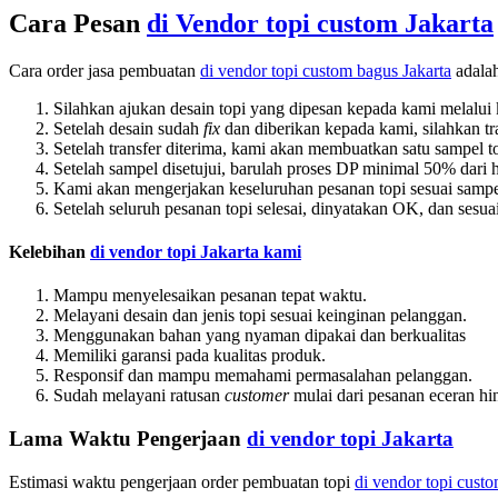
Cara Pesan
di
Vendor topi custom Jakarta
Cara order jasa pembuatan
di v
endor topi custom bagus Jakarta
adalah
Silahkan ajukan desain topi yang dipesan kepada kami melalui
Setelah desain sudah
fix
dan diberikan kepada kami, silahkan t
Setelah transfer diterima, kami akan membuatkan satu sampel to
Setelah sampel disetujui, barulah proses DP minimal 50% dari h
Kami akan mengerjakan keseluruhan pesanan topi sesuai sampe
Setelah seluruh pesanan topi selesai, dinyatakan OK, dan sesu
Kelebihan
di v
endor topi Jakarta kami
Mampu menyelesaikan pesanan tepat waktu.
Melayani desain dan jenis topi sesuai keinginan pelanggan.
Menggunakan bahan yang nyaman dipakai dan berkualitas
Memiliki garansi pada kualitas produk.
Responsif dan mampu memahami permasalahan pelanggan.
Sudah melayani ratusan
customer
mulai dari pesanan eceran hi
Lama Waktu Pengerjaan
di v
endor topi Jakarta
Estimasi waktu pengerjaan order pembuatan topi
di v
endor topi custo