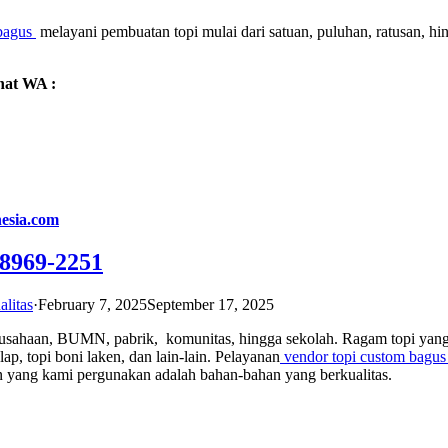
 bagus
melayani pembuatan topi mulai dari satuan, puluhan, ratusan, h
hat WA :
esia.com
-8969-2251
alitas
·
February 7, 2025
September 17, 2025
ahaan, BUMN, pabrik, komunitas, hingga sekolah. Ragam topi yang dibua
balap, topi boni laken, dan lain-lain. Pelayanan
v
endor topi custom bagus
 yang kami pergunakan adalah bahan-bahan yang berkualitas.