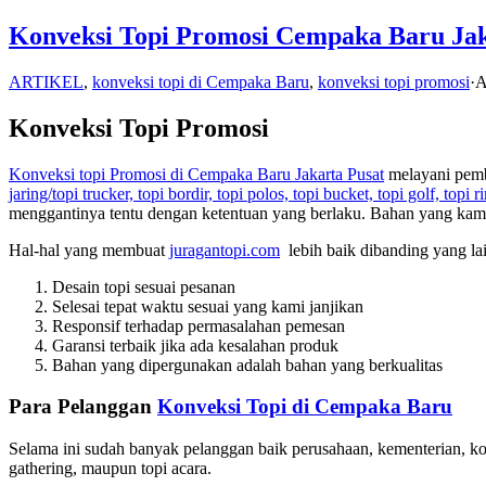
Konveksi Topi Promosi Cempaka Baru Jaka
ARTIKEL
,
konveksi topi di Cempaka Baru
,
konveksi topi promosi
·
A
Konveksi Topi Promosi
Konveksi topi Promosi di Cempaka Baru Jakarta Pusat
melayani pemb
jaring/topi trucker, topi bordir, topi polos, topi bucket, topi golf, topi 
menggantinya tentu dengan ketentuan yang berlaku. Bahan yang kami
Hal-hal yang membuat
juragantopi.com
lebih baik dibanding yang la
Desain topi sesuai pesanan
Selesai tepat waktu sesuai yang kami janjikan
Responsif terhadap permasalahan pemesan
Garansi terbaik jika ada kesalahan produk
Bahan yang dipergunakan adalah bahan yang berkualitas
Para Pelanggan
Konveksi Topi di Cempaka Baru
Selama ini sudah banyak pelanggan baik perusahaan, kementerian, 
gathering, maupun topi acara.