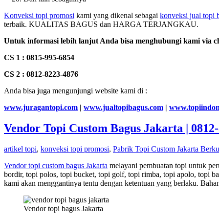
Konveksi topi promosi
kami yang dikenal sebagai
konveksi jual topi
terbaik. KUALITAS BAGUS dan HARGA TERJANGKAU.
Untuk informasi lebih lanjut Anda bisa menghubungi kami via c
CS 1 : 0815-995-6854
CS 2 : 0812-8223-4876
Anda bisa juga mengunjungi website kami di :
www.juragantopi.com
|
www.jualtopibagus.com
|
www.topiindon
Vendor Topi Custom Bagus Jakarta | 0812
artikel topi
,
konveksi topi promosi
,
Pabrik Topi Custom Jakarta Berku
Vendor topi custom bagus Jakarta
melayani pembuatan topi untuk perus
bordir, topi polos, topi bucket, topi golf, topi rimba, topi apolo, topi 
kami akan menggantinya tentu dengan ketentuan yang berlaku. Bahan
Vendor topi bagus Jakarta