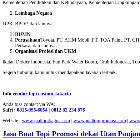
Kementerian Pendidikan dan Kebudayaan, Kementerian Lingkungan 
Lembaga Negara
DPR, BPDP, dan lainnya.
BUMN
Perusahaan
Toyota, PT. AHM Mobil, PT. TOA Paint, PT. CHUH
Perkasa, dan lainnya.
Organisasi Profesi dan UKM
Ikatan Dokter Indonesia, Fun Park Water Boom, Grab Indonesia, Topi
Segera hubungi kami untuk mendapatkan layanan terbaik.
Info
vendor topi custom Jakarta
Anda bisa contact via WA:
Safri :
0815-995-6854
|
0812 82 234 876
Website:
www.jualtopibagus.com
|
www.jualtopipromosi.com
|
www.
Jasa Buat Topi Promosi dekat Utan Panjan