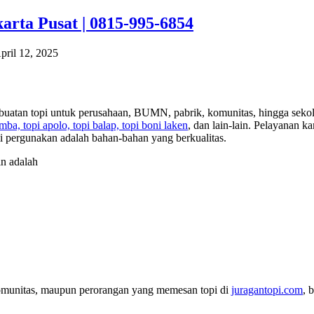
rta Pusat | 0815-995-6854
pril 12, 2025
uatan topi untuk perusahaan, BUMN, pabrik, komunitas, hingga sekola
rimba, topi apolo, topi balap, topi boni laken
, dan lain-lain. Pelayanan 
 pergunakan adalah bahan-bahan yang berkualitas.
in adalah
komunitas, maupun perorangan yang memesan topi di
juragantopi.com
, 