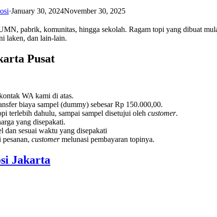
osi
·
January 30, 2024
November 30, 2025
, pabrik, komunitas, hingga sekolah. Ragam topi yang dibuat mulai dari 
ni laken, dan lain-lain.
arta Pusat
 kontak WA kami di atas.
ransfer biaya sampel (dummy) sebesar Rp 150.000,00.
pi terlebih dahulu, sampai sampel disetujui oleh
customer
.
arga yang disepakati.
l dan sesuai waktu yang disepakati
ai pesanan,
customer
melunasi pembayaran topinya.
si Jakarta