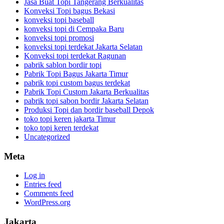
Jasa Buat Topi Tangerang Berkualitas
Konveksi Topi bagus Bekasi
konveksi topi baseball
konveksi topi di Cempaka Baru
konveksi topi promosi
konveksi topi terdekat Jakarta Selatan
Konveksi topi terdekat Ragunan
pabrik sablon bordir topi
Pabrik Topi Bagus Jakarta Timur
pabrik topi custom bagus terdekat
Pabrik Topi Custom Jakarta Berkualitas
pabrik topi sabon bordir Jakarta Selatan
Produksi Topi dan bordir baseball Depok
toko topi keren jakarta Timur
toko topi keren terdekat
Uncategorized
Meta
Log in
Entries feed
Comments feed
WordPress.org
Jakarta