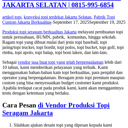
JAKARTA SELATAN | 0815-995-6854
artikel topi
,
konveksi topi terdekat Jakarta Selatan
,
Pabrik Topi
Custom Jakarta Berkualitas
·
September 17, 2025
September 19, 2025
Produksi topi seragam berkualitas Jakarta
melayani pembuatan topi
untuk perusahaan, BUMN, pabrik, komunitas, hingga sekolah.
Ragam topi yang dibuat mulai dari jenis topi baseball, topi
jaring/topi trucker, topi bordir, topi polos, topi bucket, topi golf, topi
rimba, topi apolo, topi balap, topi boni laken, dan lain-lain.
Sebagai
vendor jasa buat topi yang telah berpengalaman
lebih dari
10 tahun, kami memberikan pelayanan yang terbaik. Kami
menggunakan bahan-bahan kain topi berkualitas, para penjahit dan
operator yang berpengalaman. Beragam jenis topi premium maupun
custom yang bisa menyesuaikan budget customer kami produksi.
Apabila terdapat cacat pada produk kami, kami akan menggantinya
tentu dengan ketentuan yang berlaku.
Cara Pesan
di
Vendor Produksi Topi
Seragam Jakarta
Silahkan ajukan desain topi yang dipesan kepada kami