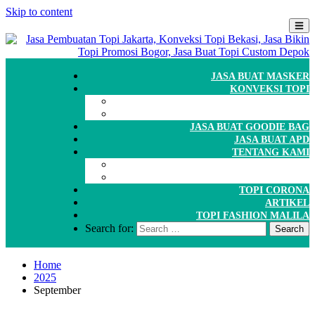
Skip to content
JASA BUAT MASKER
KONVEKSI TOPI
CARA ORDER
WORKSHOP
JASA BUAT GOODIE BAG
JASA BUAT APD
TENTANG KAMI
GALERI
PORTOFOLIO
TOPI CORONA
ARTIKEL
TOPI FASHION MALILA
Search for:
Home
2025
September