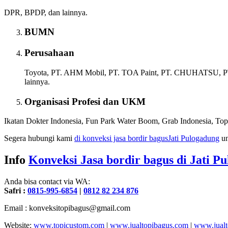
DPR, BPDP, dan lainnya.
BUMN
Perusahaan
Toyota, PT. AHM Mobil, PT. TOA Paint, PT. CHUHATSU, PT. PL
lainnya.
Organisasi Profesi dan UKM
Ikatan Dokter Indonesia, Fun Park Water Boom, Grab Indonesia, Topi
Segera hubungi kami
di konveksi jasa bordir bagus
Jati Pulogadung
un
Info
Konveksi Jasa bordir bagus di
Jati P
Anda bisa contact via WA:
Safri :
0815-995-6854
|
0812 82 234 876
Email : konveksitopibagus@gmail.com
Website:
www.topicustom.com
|
www.jualtopibagus.com
|
www.jualt