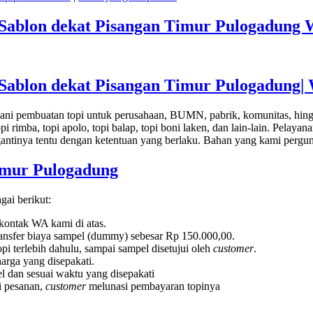
 Sablon dekat Pisangan Timur Pulogadung 
 Sablon dekat Pisangan Timur Pulogadung|
ni pembuatan topi untuk perusahaan, BUMN, pabrik, komunitas, hingga 
 topi rimba, topi apolo, topi balap, topi boni laken, dan lain-lain. Pelayan
gantinya tentu dengan ketentuan yang berlaku. Bahan yang kami pergun
imur Pulogadung
gai berikut:
 kontak WA kami di atas.
ransfer biaya sampel (dummy) sebesar Rp 150.000,00.
pi terlebih dahulu, sampai sampel disetujui oleh
customer
.
arga yang disepakati.
l dan sesuai waktu yang disepakati
ai pesanan,
customer
melunasi pembayaran topinya