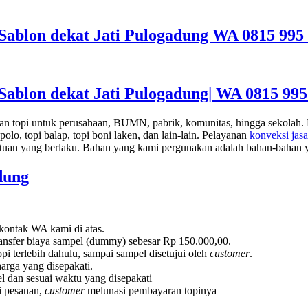
 Sablon dekat Jati Pulogadung WA 0815 995
Sablon dekat Jati Pulogadung|
WA 0815 995
 topi untuk perusahaan, BUMN, pabrik, komunitas, hingga sekolah. Raga
 apolo, topi balap, topi boni laken, dan lain-lain. Pelayanan
konveksi jasa
tuan yang berlaku. Bahan yang kami pergunakan adalah bahan-bahan y
dung
 kontak WA kami di atas.
ransfer biaya sampel (dummy) sebesar Rp 150.000,00.
pi terlebih dahulu, sampai sampel disetujui oleh
customer
.
arga yang disepakati.
l dan sesuai waktu yang disepakati
ai pesanan,
customer
melunasi pembayaran topinya