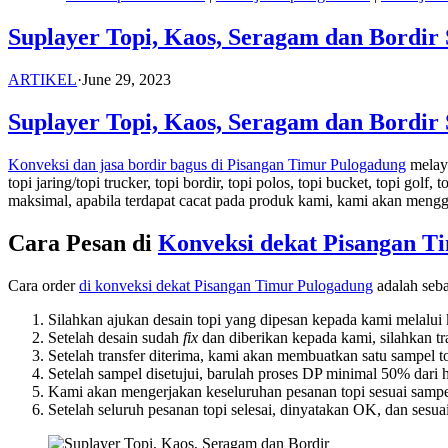
Suplayer Topi, Kaos, Seragam dan Bordir
ARTIKEL
·
June 29, 2023
Suplayer Topi, Kaos, Seragam dan Bordir
Konveksi dan jasa bordir bagus di Pisangan Timur Pulogadung
melaya
topi jaring/topi trucker, topi bordir, topi polos, topi bucket, topi golf,
maksimal, apabila terdapat cacat pada produk kami, kami akan meng
Cara Pesan di
Konveksi dekat
Pisangan T
Cara order
di konveksi dekat
Pisangan Timur Pulogadung
adalah seba
Silahkan ajukan desain topi yang dipesan kepada kami melalui
Setelah desain sudah
fix
dan diberikan kepada kami, silahkan t
Setelah transfer diterima, kami akan membuatkan satu sampel to
Setelah sampel disetujui, barulah proses DP minimal 50% dari h
Kami akan mengerjakan keseluruhan pesanan topi sesuai sampe
Setelah seluruh pesanan topi selesai, dinyatakan OK, dan sesu