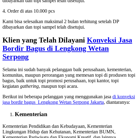
dibayarkan dan topi sampel telah disetujui.
4. Order di atas 10.000 pcs
Kami bisa selesaikan maksimal 2 bulan terhitung setelah DP
dibayarkan dan topi sampel telah disetujui.
Klien yang Telah Dilayani
Konveksi Jasa
Bordir Bagus di
Lengkong Wetan
Serpong
Selama ini sudah banyak pelanggan baik perusahaan, kementerian,
komunitas, maupun perorangan yang memesan topi di produsen topi
bagus, baik untuk topi promosi perusahaan, topi kantor, topi
kegiatan
gathering
, maupun topi acara.
Berikut ini beberapa pelanggan yang menggunakan jasa
di konveksi
jasa bordir bagus
Lengkong Wetan Serpong Jakarta
, diantaranya:
Kementerian
Kementerian Pendidikan dan Kebudayaan, Kementerian
Lingkungan Hidup dan Kehutanan, Kementerian BUMN,
Kementerian Pariwisata dan Ekonomi Kreatif, dan lainnya.