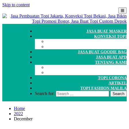
Skip to content
JASA BUAT MASKER
KONVEKSI TOPI
CARA ORDER
WORKSHOP
JASA BUAT GOODIE BAG
JASA BUAT APD
TENTANG KAMI
GALERI
PORTOFOLIO
TOPI CORONA
ARTIKEL
TOPI FASHION MALILA
Search for:
Home
2022
December