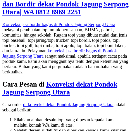
dan Bordir dekat Pondok Jagung Serpong
Utara|
WA 0812 8969 2251
Konveksi jasa bordir bagus di Pondok Jagung Serpong Utara
melayani pembuatan topi untuk perusahaan, BUMN, pabrik,
komunitas, hingga sekolah. Ragam topi yang dibuat mulai dari jenis
topi baseball, topi jaring/topi trucker, topi bordir, topi polos, topi
bucket, topi golf, topi rimba, topi apolo, topi balap, topi boni laken,
dan lain-lain. Pelayanan
konveksi jasa bordir bagus di
Pondok
Jagung Serpong Utara
sangat maksimal, apabila terdapat cacat pada
produk kami, kami akan menggantinya tentu dengan ketentuan yang
berlaku. Bahan yang kami pergunakan adalah bahan-bahan yang
berkualitas.
Cara Pesan di
Konveksi dekat
Pondok
Jagung Serpong Utara
Cara order
di konveksi dekat
Pondok Jagung Serpong Utara
adalah
sebagai berikut:
Silahkan ajukan desain topi yang dipesan kepada kami
melalui kontak WA kami di atas.
Setelah desain sudah
fix
dan diberikan kepada kami, silahkan