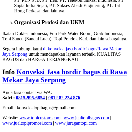
PT. PLN PJB, PT. Len, PT. Telekomunikasi Indonesia, PT.
Sapta Indra Sejati, PT. Sukses Abadi Enginering, PT. Tat
Hong Perkasa, dan lainnya.
Organisasi Profesi dan UKM
Ikatan Dokter Indonesia, Fun Park Water Boom, Grab Indonesia,
Topi Sancu (Sandal Lucu), Topi Pondok Kari, dan lain sebagainya.
Segera hubungi kami
di konveksi jasa bordir bagus
Rawa Mekar
Jaya Serpong
untuk mendapatkan layanan terbaik. KUALITAS
BAGUS dan HARGA TERJANGKAU.
Info
Konveksi Jasa bordir bagus di
Rawa
Mekar Jaya Serpong
Anda bisa contact via WA:
Safri :
0815-995-6854
|
0812 82 234 876
Email : konveksitopibagus@gmail.com
Website:
www.topicustom.com
|
www.jualtopibagus.com
|
www.jualtopipromosi.com
|
www.juragantopi.com