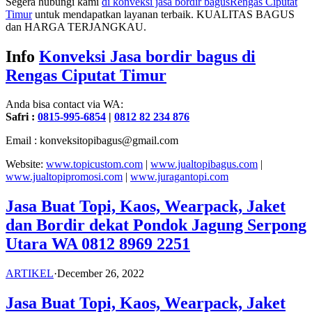
Segera hubungi kami
di konveksi jasa bordir bagus
Rengas Ciputat
Timur
untuk mendapatkan layanan terbaik. KUALITAS BAGUS
dan HARGA TERJANGKAU.
Info
Konveksi Jasa bordir bagus di
Rengas Ciputat Timur
Anda bisa contact via WA:
Safri :
0815-995-6854
|
0812 82 234 876
Email : konveksitopibagus@gmail.com
Website:
www.topicustom.com
|
www.jualtopibagus.com
|
www.jualtopipromosi.com
|
www.juragantopi.com
Jasa Buat Topi, Kaos, Wearpack, Jaket
dan Bordir dekat Pondok Jagung Serpong
Utara WA 0812 8969 2251
ARTIKEL
·
December 26, 2022
Jasa Buat Topi, Kaos, Wearpack, Jaket