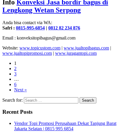
Info
Konveksi Jasa bordir bagus di
Lengkong Wetan Serpong
Anda bisa contact via WA:
Safri :
0815-995-6854
|
0812 82 234 876
Email : konveksitopibagus@gmail.com
Website:
www.topicustom.com
|
www.jualtopibagus.com
|
www.jualtopipromosi.com
|
www.juragantopi.com
1
2
3
…
6
Next »
Search for:
Recent Posts
Vendor Topi Promosi Perusahaan Dekat Tanjung Barat
Jakarta Selatan | 0815 995 6854