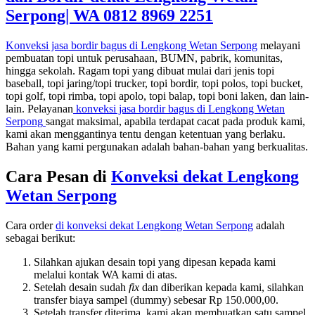
Serpong|
WA 0812 8969 2251
Konveksi jasa bordir bagus di Lengkong Wetan Serpong
melayani
pembuatan topi untuk perusahaan, BUMN, pabrik, komunitas,
hingga sekolah. Ragam topi yang dibuat mulai dari jenis topi
baseball, topi jaring/topi trucker, topi bordir, topi polos, topi bucket,
topi golf, topi rimba, topi apolo, topi balap, topi boni laken, dan lain-
lain. Pelayanan
konveksi jasa bordir bagus di
Lengkong Wetan
Serpong
sangat maksimal, apabila terdapat cacat pada produk kami,
kami akan menggantinya tentu dengan ketentuan yang berlaku.
Bahan yang kami pergunakan adalah bahan-bahan yang berkualitas.
Cara Pesan di
Konveksi dekat
Lengkong
Wetan Serpong
Cara order
di konveksi dekat
Lengkong Wetan Serpong
adalah
sebagai berikut:
Silahkan ajukan desain topi yang dipesan kepada kami
melalui kontak WA kami di atas.
Setelah desain sudah
fix
dan diberikan kepada kami, silahkan
transfer biaya sampel (dummy) sebesar Rp 150.000,00.
Setelah transfer diterima, kami akan membuatkan satu sampel