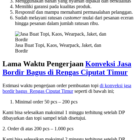
Menggunakan bahan yang nyaman dipakai dan berkualitas
Memiliki garansi pada kualitas produk.
Responsif dan mampu memahami permasalahan pelanggan.
Sudah melayani ratusan
customer
mulai dari pesanan eceran
hingga pesanan dalam jumlah ratusan ribu.
Jasa Buat Topi, Kaos, Wearpack, Jaket, dan
Bordir
Lama Waktu Pengerjaan
Konveksi Jasa
Bordir Bagus di
Rengas Ciputat Timur
Estimasi waktu pengerjaan order pembuatan topi
di konveksi jasa
bordir bagus
Rengas Ciputat Timur
seperti di bawah ini;
Minimal order 50 pcs – 200 pcs
Kami bisa selesaikan maksimal 1 minggu terhitung setelah DP
dibayarkan dan topi sampel telah disetujui.
2. Order di atas 200 pcs – 1.000 pcs
Kami bisa selesaikan maksimal 2 minggu terhitung setelah DP