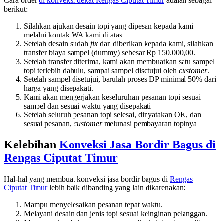
Cara order
di konveksi dekat
Rengas Ciputat Timur
adalah sebagai
berikut:
Silahkan ajukan desain topi yang dipesan kepada kami
melalui kontak WA kami di atas.
Setelah desain sudah
fix
dan diberikan kepada kami, silahkan
transfer biaya sampel (dummy) sebesar Rp 150.000,00.
Setelah transfer diterima, kami akan membuatkan satu sampel
topi terlebih dahulu, sampai sampel disetujui oleh
customer
.
Setelah sampel disetujui, barulah proses DP minimal 50% dari
harga yang disepakati.
Kami akan mengerjakan keseluruhan pesanan topi sesuai
sampel dan sesuai waktu yang disepakati
Setelah seluruh pesanan topi selesai, dinyatakan OK, dan
sesuai pesanan,
customer
melunasi pembayaran topinya
Kelebihan
Konveksi Jasa Bordir Bagus di
Rengas Ciputat Timur
Hal-hal yang membuat konveksi jasa bordir bagus di
Rengas
Ciputat Timur
lebih baik dibanding yang lain dikarenakan:
Mampu menyelesaikan pesanan tepat waktu.
Melayani desain dan jenis topi sesuai keinginan pelanggan.