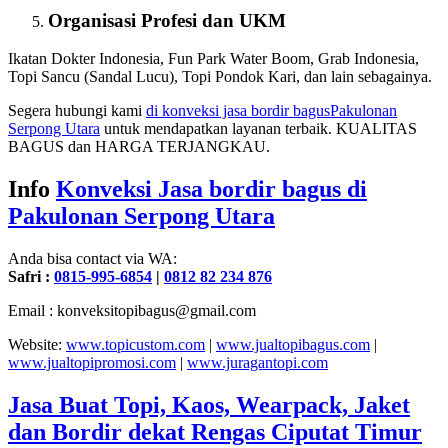
Organisasi Profesi dan UKM
Ikatan Dokter Indonesia, Fun Park Water Boom, Grab Indonesia,
Topi Sancu (Sandal Lucu), Topi Pondok Kari, dan lain sebagainya.
Segera hubungi kami
di konveksi jasa bordir bagus
Pakulonan
Serpong Utara
untuk mendapatkan layanan terbaik. KUALITAS
BAGUS dan HARGA TERJANGKAU.
Info
Konveksi Jasa bordir bagus di
Pakulonan Serpong Utara
Anda bisa contact via WA:
Safri :
0815-995-6854
|
0812 82 234 876
Email : konveksitopibagus@gmail.com
Website:
www.topicustom.com
|
www.jualtopibagus.com
|
www.jualtopipromosi.com
|
www.juragantopi.com
Jasa Buat Topi, Kaos, Wearpack, Jaket
dan Bordir dekat Rengas Ciputat Timur