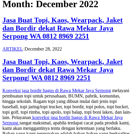
Month:
December 2022
Jasa Buat Topi, Kaos, Wearpack, Jaket
dan Bordir dekat Rawa Mekar Jaya
Serpong WA 0812 8969 2251
ARTIKEL
·
December 28, 2022
Jasa Buat Topi, Kaos, Wearpack, Jaket
dan Bordir dekat Rawa Mekar Jaya
Serpong|
WA 0812 8969 2251
Konveksi jasa bordir bagus di Rawa Mekar Jaya Serpong
melayani
pembuatan topi untuk perusahaan, BUMN, pabrik, komunitas,
hingga sekolah. Ragam topi yang dibuat mulai dari jenis topi
baseball, topi jaring/topi trucker, topi bordir, topi polos, topi bucket,
topi golf, topi rimba, topi apolo, topi balap, topi boni laken, dan lain-
lain. Pelayanan
konveksi jasa bordir bagus di
Rawa Mekar Jaya
Serpong
sangat maksimal, apabila terdapat cacat pada produk kami,
kami akan menggantinya tentu dengan ketentuan yang berlaku.
Bahan yang kami pergunakan adalah bahan-bahan yang berkualitas.