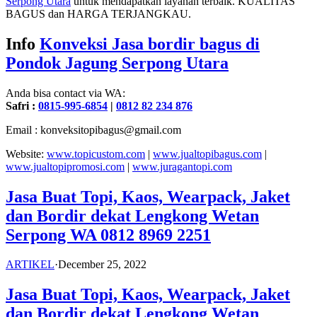
Serpong Utara
untuk mendapatkan layanan terbaik. KUALITAS
BAGUS dan HARGA TERJANGKAU.
Info
Konveksi Jasa bordir bagus di
Pondok Jagung Serpong Utara
Anda bisa contact via WA:
Safri :
0815-995-6854
|
0812 82 234 876
Email : konveksitopibagus@gmail.com
Website:
www.topicustom.com
|
www.jualtopibagus.com
|
www.jualtopipromosi.com
|
www.juragantopi.com
Jasa Buat Topi, Kaos, Wearpack, Jaket
dan Bordir dekat Lengkong Wetan
Serpong WA 0812 8969 2251
ARTIKEL
·
December 25, 2022
Jasa Buat Topi, Kaos, Wearpack, Jaket
dan Bordir dekat Lengkong Wetan