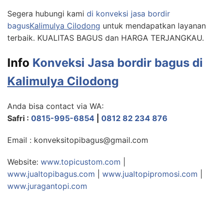
Segera hubungi kami
di konveksi jasa bordir
bagus
Kalimulya Cilodong
untuk mendapatkan layanan
terbaik. KUALITAS BAGUS dan HARGA TERJANGKAU.
Info
Konveksi Jasa bordir bagus di
Kalimulya Cilodong
Anda bisa contact via WA:
Safri :
0815-995-6854
|
0812 82 234 876
Email : konveksitopibagus@gmail.com
Website:
www.topicustom.com
|
www.jualtopibagus.com
|
www.jualtopipromosi.com
|
www.juragantopi.com