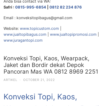
Anda bisa contact via WA:
Safri :
0815-995-6854
|
0812 82 234 876
Email : konveksitopibagus@gmail.com
Website:
www.topicustom.com
|
www.jualtopibagus.com
|
www.jualtopipromosi.com
|
www.juragantopi.com
Konveksi Topi, Kaos, Wearpack,
Jaket dan Bordir dekat Depok
Pancoran Mas WA 0812 8969 2251
ARTIKEL
·
OCTOBER 21, 2022
Konveksi Topi, Kaos,