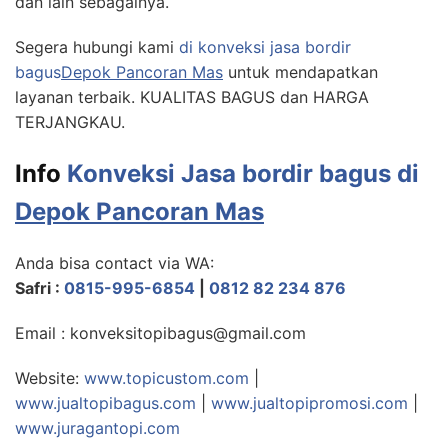
dan lain sebagainya.
Segera hubungi kami
di konveksi jasa bordir
bagus
Depok Pancoran Mas
untuk mendapatkan
layanan terbaik. KUALITAS BAGUS dan HARGA
TERJANGKAU.
Info
Konveksi Jasa bordir bagus di
Depok Pancoran Mas
Anda bisa contact via WA:
Safri :
0815-995-6854
|
0812 82 234 876
Email : konveksitopibagus@gmail.com
Website:
www.topicustom.com
|
www.jualtopibagus.com
|
www.jualtopipromosi.com
|
www.juragantopi.com