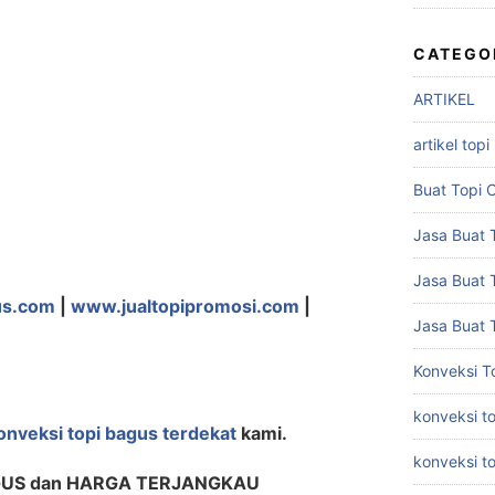
CATEGO
ARTIKEL
artikel topi
Buat Topi 
Jasa Buat T
Jasa Buat 
us.com
|
www.jualtopipromosi.com
|
Jasa Buat 
Konveksi T
konveksi to
onveksi topi bagus terdekat
kami.
konveksi t
GUS dan HARGA TERJANGKAU