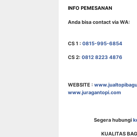
INFO PEMESANAN
Anda bisa contact via WA:
CS 1 :
0815-995-6854
CS 2:
0812 8223 4876
WEBSITE :
www.jualtopibag
www.juragantopi.com
Segera hubungi
k
KUALITAS BA