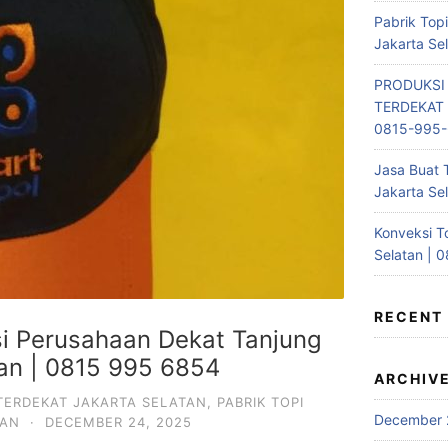
Pabrik Top
Jakarta Se
PRODUKSI
TERDEKAT 
0815-995
Jasa Buat 
Jakarta Se
Konveksi T
Selatan | 
RECENT
i Perusahaan Dekat Tanjung
tan | 0815 995 6854
ARCHIV
 TERDEKAT JAKARTA SELATAN
,
PABRIK TOPI
December 
TAN
·
DECEMBER 24, 2025