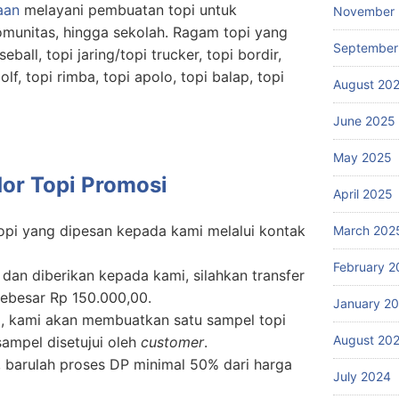
haan
melayani pembuatan topi untuk
November
omunitas, hingga sekolah. Ragam topi yang
September
eball, topi jaring/topi trucker, topi bordir,
olf, topi rimba, topi apolo, topi balap, topi
August 20
June 2025
May 2025
or Topi Promosi
April 2025
topi yang dipesan kepada kami melalui kontak
March 202
February 2
x
dan diberikan kepada kami, silahkan transfer
ebesar Rp 150.000,00.
January 2
ma, kami akan membuatkan satu sampel topi
August 20
sampel disetujui oleh
customer
.
i, barulah proses DP minimal 50% dari harga
July 2024