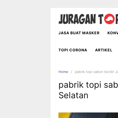
Skip
to
content
JASA BUAT MASKER
KONV
TOPI CORONA
ARTIKEL
Home
pabrik topi sabon bordir J
pabrik topi sa
Selatan