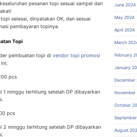
keseluruhan pesanan topi sesuai sampel dan
June 2024
akati
May 2024
topi selesai, dinyatakan OK, dan sesuai
nasi pembayaran topinya.
April 2024
atan Topi
March 202
February 2
rder pembuatan topi di
vendor topi promosi
ini;
January 2
200 pcs
December 
l 1 minggu terhitung setelah DP dibayarkan
November
i.
October 2
000 pcs
September
l 2 minggu terhitung setelah DP dibayarkan
August 20
i.