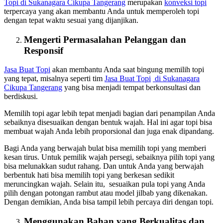
Topi
di Sukanagara Cikupa Tangerang
merupakan
konveksi topi
terpercaya yang akan membantu Anda untuk memperoleh topi
dengan tepat waktu sesuai yang dijanjikan.
Mengerti Permasalahan Pelanggan dan
Responsif
Jasa Buat Topi
akan membantu Anda saat bingung memilih topi
yang tepat, misalnya seperti tim
Jasa Buat Topi
di Sukanagara
Cikupa Tangerang
yang bisa menjadi tempat berkonsultasi dan
berdiskusi.
Memilih topi agar lebih tepat menjadi bagian dari penampilan Anda
sebaiknya disesuaikan dengan bentuk wajah. Hal ini agar topi bisa
membuat wajah Anda lebih proporsional dan juga enak dipandang.
Bagi Anda yang berwajah bulat bisa memilih topi yang memberi
kesan tirus. Untuk pemilik wajah persegi, sebaiknya pilih topi yang
bisa melunakkan sudut rahang. Dan untuk Anda yang berwajah
berbentuk hati bisa memilih topi yang berkesan sedikit
meruncingkan wajah. Selain itu, sesuaikan pula topi yang Anda
pilih dengan potongan rambut atau model jilbab yang dikenakan.
Dengan demikian, Anda bisa tampil lebih percaya diri dengan topi.
Menggunakan Bahan yang Berkualitas dan