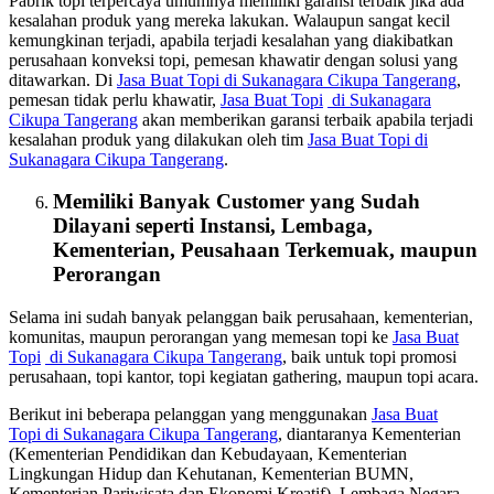
Pabrik topi terpercaya umumnya memiliki garansi terbaik jika ada
kesalahan produk yang mereka lakukan. Walaupun sangat kecil
kemungkinan terjadi, apabila terjadi kesalahan yang diakibatkan
perusahaan konveksi topi, pemesan khawatir dengan solusi yang
ditawarkan. Di
Jasa Buat Topi
di Sukanagara Cikupa Tangerang
,
pemesan tidak perlu khawatir,
Jasa Buat Topi
di Sukanagara
Cikupa Tangerang
akan memberikan garansi terbaik apabila terjadi
kesalahan produk yang dilakukan oleh tim
Jasa Buat Topi
di
Sukanagara Cikupa Tangerang
.
Memiliki Banyak Customer yang Sudah
Dilayani seperti Instansi, Lembaga,
Kementerian, Peusahaan Terkemuak, maupun
Perorangan
Selama ini sudah banyak pelanggan baik perusahaan, kementerian,
komunitas, maupun perorangan yang memesan topi ke
Jasa Buat
Topi
di Sukanagara Cikupa Tangerang
, baik untuk topi promosi
perusahaan, topi kantor, topi kegiatan gathering, maupun topi acara.
Berikut ini beberapa pelanggan yang menggunakan
Jasa Buat
Topi
di Sukanagara Cikupa Tangerang
, diantaranya Kementerian
(Kementerian Pendidikan dan Kebudayaan, Kementerian
Lingkungan Hidup dan Kehutanan, Kementerian BUMN,
Kementerian Pariwisata dan Ekonomi Kreatif), Lembaga Negara