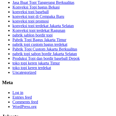
Jasa Buat Topi Tangerang Berkualitas
Konveksi Topi bagus Bekasi
konveksi topi baseball
konveksi topi di Cempaka Baru
konveksi topi promosi
konveksi topi terdekat Jakarta Selatan
Konveksi topi terdekat Ragunan
pabrik sablon bordir topi
Pabrik Topi Bagus Jakarta Timur
pabrik topi custom bagus terdekat
Pabrik Topi Custom Jakarta Berkualitas
pabrik topi sabon bordir Jakarta Selatan
Produksi Topi dan bordir baseball Depok
toko topi keren jakarta Timur
toko topi keren terdekat
Uncategorized
Meta
Log in
Entries feed
Comments feed
WordPress.org