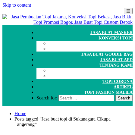
Skip to content
JASA BUAT MASKER
KONVEKSI TOPI
CARA ORDER
WORKSHOP
JASA BUAT GOODIE BAG
JASA BUAT APD
TENTANG KAMI
GALERI
PORTOFOLIO
TOPI CORONA
ARTIKEL
TOPI FASHION MALILA
Search for:
Home
Posts tagged “Jasa buat topi di Sukanagara Cikupa
Tangerang”