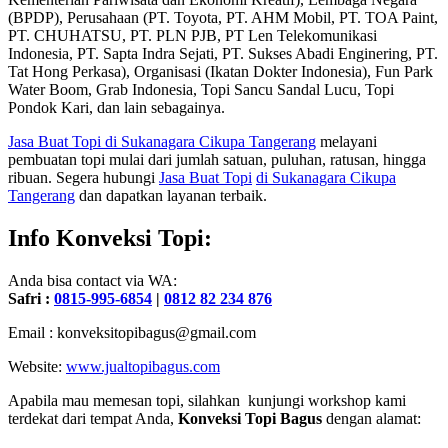
(BPDP), Perusahaan (PT. Toyota, PT. AHM Mobil, PT. TOA Paint,
PT. CHUHATSU, PT. PLN PJB, PT Len Telekomunikasi
Indonesia, PT. Sapta Indra Sejati, PT. Sukses Abadi Enginering, PT.
Tat Hong Perkasa), Organisasi (Ikatan Dokter Indonesia), Fun Park
Water Boom, Grab Indonesia, Topi Sancu Sandal Lucu, Topi
Pondok Kari, dan lain sebagainya.
Jasa Buat Topi
di Sukanagara Cikupa Tangerang
melayani
pembuatan topi mulai dari jumlah satuan, puluhan, ratusan, hingga
ribuan. Segera hubungi
Jasa Buat Topi
di Sukanagara Cikupa
Tangerang
dan dapatkan layanan terbaik.
Info Konveksi Topi:
Anda bisa contact via WA:
Safri :
0815-995-6854
|
0812 82 234 876
Email : konveksitopibagus@gmail.com
Website:
www.jualtopibagus.com
Apabila mau memesan topi, silahkan kunjungi workshop kami
terdekat dari tempat Anda,
Konveksi Topi Bagus
dengan alamat: