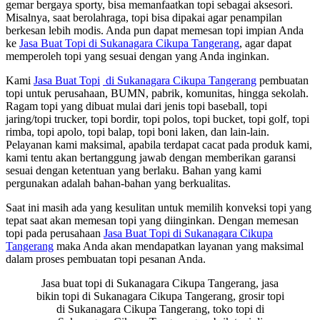
gemar bergaya sporty, bisa memanfaatkan topi sebagai aksesori.
Misalnya, saat berolahraga, topi bisa dipakai agar penampilan
berkesan lebih modis. Anda pun dapat memesan topi impian Anda
ke
Jasa Buat Topi di Sukanagara Cikupa Tangerang
, agar dapat
memperoleh topi yang sesuai dengan yang Anda inginkan.
Kami
Jasa Buat Topi
di Sukanagara Cikupa Tangerang
pembuatan
topi untuk perusahaan, BUMN, pabrik, komunitas, hingga sekolah.
Ragam topi yang dibuat mulai dari jenis topi baseball, topi
jaring/topi trucker, topi bordir, topi polos, topi bucket, topi golf, topi
rimba, topi apolo, topi balap, topi boni laken, dan lain-lain.
Pelayanan kami maksimal, apabila terdapat cacat pada produk kami,
kami tentu akan bertanggung jawab dengan memberikan garansi
sesuai dengan ketentuan yang berlaku. Bahan yang kami
pergunakan adalah bahan-bahan yang berkualitas.
Saat ini masih ada yang kesulitan untuk memilih konveksi topi yang
tepat saat akan memesan topi yang diinginkan. Dengan memesan
topi pada perusahaan
Jasa Buat Topi
di Sukanagara Cikupa
Tangerang
maka Anda akan mendapatkan layanan yang maksimal
dalam proses pembuatan topi pesanan Anda.
Jasa buat topi di Sukanagara Cikupa Tangerang, jasa
bikin topi di Sukanagara Cikupa Tangerang, grosir topi
di Sukanagara Cikupa Tangerang, toko topi di