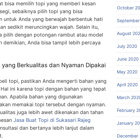
t bisa memilih topi yang memberi kesan
October 2
segi, sebaiknya pilih topi yang bisa
n untuk Anda yang berwajah berbentuk hati
September
an sedikit meruncingkan wajah. Selain itu,
August 20
a pilih dengan potongan rambut atau model
n demikian, Anda bisa tampil lebih percaya
July 2020
June 2020
yang Berkualitas dan Nyaman Dipakai
May 2020
i topi, pastikan Anda mengerti bahan yang
April 2020
Hal ini karena topi dengan bahan yang tepat
an. Apabila bahan yang digunakan
March 202
 akan memakai topi tersebut dengan nyaman.
February 2
alitas juga lebih awet dikenakan dan tahan
emesan
Jasa Buat Topi
di Sukasari Rajeg
January 2
nsultasi dan bertanya lebih lanjut dalam
t.
December 