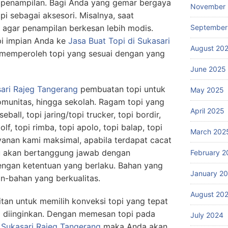
 penampilan. Bagi Anda yang gemar bergaya
November
i sebagai aksesori. Misalnya, saat
i agar penampilan berkesan lebih modis.
September
i impian Anda ke
Jasa Buat Topi di Sukasari
August 20
 memperoleh topi yang sesuai dengan yang
June 2025
ari Rajeg Tangerang
pembuatan topi untuk
May 2025
omunitas, hingga sekolah. Ragam topi yang
April 2025
eball, topi jaring/topi trucker, topi bordir,
olf, topi rimba, topi apolo, topi balap, topi
March 202
layanan kami maksimal, apabila terdapat cacat
u akan bertanggung jawab dengan
February 2
engan ketentuan yang berlaku. Bahan yang
January 2
n-bahan yang berkualitas.
August 20
itan untuk memilih konveksi topi yang tepat
 diinginkan. Dengan memesan topi pada
July 2024
 Sukasari Rajeg Tangerang
maka Anda akan