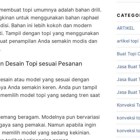
membuat topi umumnya adalah bahan drill.
CATEGO
kinan untuk menggunakan bahan raphael
isi. Bahan ini lebih kokoh dan modern
ARTIKEL
ati. Tampil dengan topi yang menggunakan
uat penampilan Anda semakin modis dan
artikel topi
.
Buat Topi 
 Desain Topi sesuai Pesanan
Jasa Buat T
desain atau model yang sesuai dengan
Jasa Buat 
ya Anda semakin keren. Anda pun tampil
Jasa Buat 
 memilih model topi yang sedang tren saat
Konveksi T
 memang beragam. Modelnya pun bervariasi
konveksi to
 gaya sang pemakai. Namun apabila ingin
konveksi t
a memilih model yang sedang kekinian.