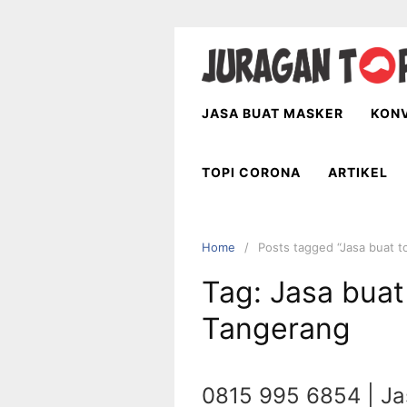
Skip
to
content
JASA BUAT MASKER
KONV
TOPI CORONA
ARTIKEL
Home
Posts tagged “Jasa buat t
Tag:
Jasa buat
Tangerang
0815 995 6854 | Jas