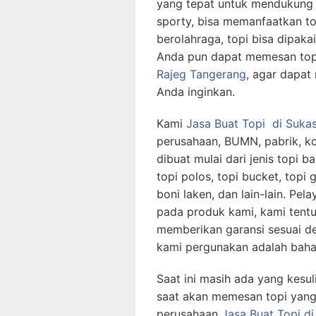
yang tepat untuk mendukung
sporty, bisa memanfaatkan top
berolahraga, topi bisa dipaka
Anda pun dapat memesan top
Rajeg Tangerang
, agar dapat
Anda inginkan.
Kami
Jasa Buat Topi
di Sukas
perusahaan, BUMN, pabrik, k
dibuat mulai dari jenis topi bas
topi polos, topi bucket, topi g
boni laken, dan lain-lain. Pe
pada produk kami, kami tent
memberikan garansi sesuai d
kami pergunakan adalah baha
Saat ini masih ada yang kesul
saat akan memesan topi yang
perusahaan
Jasa Buat Topi
di