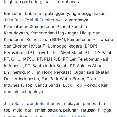
kegiatan gathering, maupun topi acara.
Berikut ini beberapa pelanggan yang menggunakan
Jasa Buat Topi
di Sumberjaya
, diantaranya
Kementerian (Kementerian Pendidikan dan
Kebudayaan, Kementerian Lingkungan Hidup dan
Kehutanan, Kementerian BUMN, Kementerian Pariwisata
dan Ekonomi Kreatif), Lembaga Negara (BPDP),
Perusahaan (PT. Toyota, PT. AHM Mobil, PT. TOA Paint,
PT. CHUHATSU, PT. PLN PJB, PT Len Telekomunikasi
Indonesia, PT. Sapta Indra Sejati, PT. Sukses Abadi
Enginering, PT. Tat Hong Perkasa), Organisasi (Ikatan
Dokter Indonesia), Fun Park Water Boom, Grab
Indonesia, Topi Sancu Sandal Lucu, Topi Pondok Kari,
dan lain sebagainya.
Jasa Buat Topi
di Sumberjaya
melayani pembuatan
topi mulai dari jumlah satuan, puluhan, ratusan, hingga
ribuan. Segera hubungi
Jasa Buat Topi
di