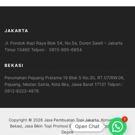
JAKARTA
Jl. Pondok Kopi Raya Blok S4, No.5a, Duren Sawit – Jakarta
Timur 13460 Telpon : 0815-995-6854
BEKASI
Perumahan Pejuang Pratama 19 Blok S No.30, RT.07/RW.06,
Pejuang, Medan Satria, Kota Bks, Jawa Barat 17131 Telpon :
0812-8223-4876
1
Copyright © 2026 Jasa Pembuatan Topi Jakarta, Konveksi Topi
Open Chat
Bekasi, Jasa Bikin Topi Promosi Bogor, Jasa Buat Topi Custom
Depok