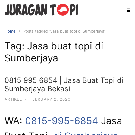
Skip
to
content
Home
Posts tagged “Jasa buat topi di Sumberjaya”
Tag:
Jasa buat topi di
Sumberjaya
0815 995 6854 | Jasa Buat Topi di
Sumberjaya Bekasi
ARTIKEL
·
FEBRUARY 2, 2020
WA:
0815-995-6854
Jasa