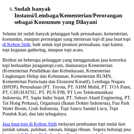
Sudah banyak
Instansi/Lembaga/Kementerian/Perorangan
sebagai
Konsumen
yang Dilayani
Selama ini sudah banyak pelanggan baik perusahaan, kementerian,
komunitas, maupun perorangan yang memesan topi di jasa buat topi
di Kebon Sirih
, baik untuk topi promosi perusahaan, topi kantor,
topi kegiatan gathering, maupun topi acara.
Berikut ini beberapa pelanggan yang menggunakan jasa konveksi
topi berkualitas juragantopi.com, diantaranya Kementerian
(Kementerian Pendidikan dan Kebudayaan, Kementerian
Lingkungan Hidup dan Kehutanan, Kementerian BUMN,
Kementerian Pariwisata dan Ekonomi Kreatif), Lembaga Negara
(BPDP), Perusahaan (PT. Toyota, PT. AHM Mobil, PT. TOA Paint,
PT. CHUHATSU, PT. PLN PJB, PT Len Telekomunikasi
Indonesia, PT. Sapta Indra Sejati, PT. Sukses Abadi Enginering, PT.
Tat Hong Perkasa), Organisasi (Ikatan Dokter Indonesia), Fun Park
Water Boom, Grab Indonesia, Topi Sancu Sandal Lucu, Topi
Pondok Kari, dan lain sebagainya.
Jasa buat topi di Kebon Sirih
melayani pembuatan topi mulai dari
jumlah satuan, puluhan, ratusan, hingga ribuan. Segera hubungi jasa