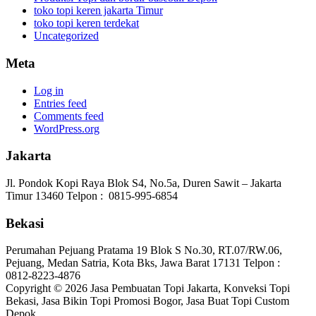
toko topi keren jakarta Timur
toko topi keren terdekat
Uncategorized
Meta
Log in
Entries feed
Comments feed
WordPress.org
Jakarta
Jl. Pondok Kopi Raya Blok S4, No.5a, Duren Sawit – Jakarta
Timur 13460 Telpon : 0815-995-6854
Bekasi
Perumahan Pejuang Pratama 19 Blok S No.30, RT.07/RW.06,
Pejuang, Medan Satria, Kota Bks, Jawa Barat 17131 Telpon :
0812-8223-4876
Copyright © 2026 Jasa Pembuatan Topi Jakarta, Konveksi Topi
Bekasi, Jasa Bikin Topi Promosi Bogor, Jasa Buat Topi Custom
Depok