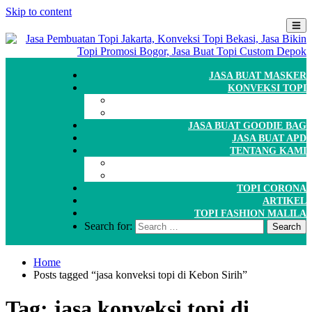
Skip to content
JASA BUAT MASKER
KONVEKSI TOPI
CARA ORDER
WORKSHOP
JASA BUAT GOODIE BAG
JASA BUAT APD
TENTANG KAMI
GALERI
PORTOFOLIO
TOPI CORONA
ARTIKEL
TOPI FASHION MALILA
Search for:
Home
Posts tagged “jasa konveksi topi di Kebon Sirih”
Tag:
jasa konveksi topi di