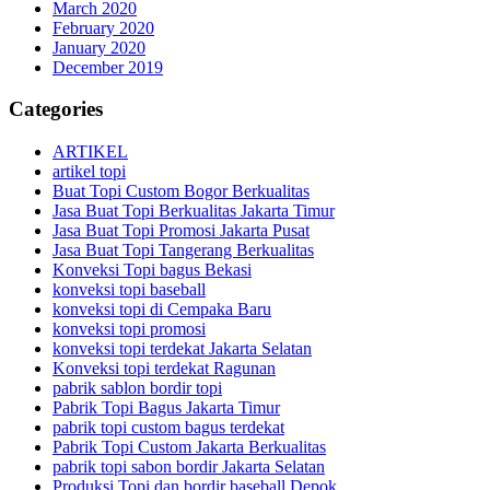
March 2020
February 2020
January 2020
December 2019
Categories
ARTIKEL
artikel topi
Buat Topi Custom Bogor Berkualitas
Jasa Buat Topi Berkualitas Jakarta Timur
Jasa Buat Topi Promosi Jakarta Pusat
Jasa Buat Topi Tangerang Berkualitas
Konveksi Topi bagus Bekasi
konveksi topi baseball
konveksi topi di Cempaka Baru
konveksi topi promosi
konveksi topi terdekat Jakarta Selatan
Konveksi topi terdekat Ragunan
pabrik sablon bordir topi
Pabrik Topi Bagus Jakarta Timur
pabrik topi custom bagus terdekat
Pabrik Topi Custom Jakarta Berkualitas
pabrik topi sabon bordir Jakarta Selatan
Produksi Topi dan bordir baseball Depok