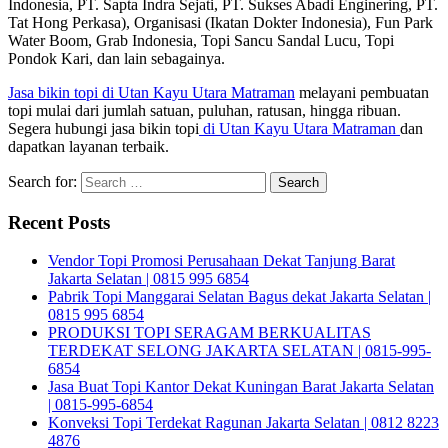
Indonesia, PT. Sapta Indra Sejati, PT. Sukses Abadi Enginering, PT.
Tat Hong Perkasa), Organisasi (Ikatan Dokter Indonesia), Fun Park
Water Boom, Grab Indonesia, Topi Sancu Sandal Lucu, Topi
Pondok Kari, dan lain sebagainya.
Jasa bikin topi di Utan Kayu Utara Matraman
melayani pembuatan
topi mulai dari jumlah satuan, puluhan, ratusan, hingga ribuan.
Segera hubungi jasa bikin topi
di Utan Kayu Utara Matraman
dan
dapatkan layanan terbaik.
Search for:
Recent Posts
Vendor Topi Promosi Perusahaan Dekat Tanjung Barat
Jakarta Selatan | 0815 995 6854
Pabrik Topi Manggarai Selatan Bagus dekat Jakarta Selatan |
0815 995 6854
PRODUKSI TOPI SERAGAM BERKUALITAS
TERDEKAT SELONG JAKARTA SELATAN | 0815-995-
6854
Jasa Buat Topi Kantor Dekat Kuningan Barat Jakarta Selatan
| 0815-995-6854
Konveksi Topi Terdekat Ragunan Jakarta Selatan | 0812 8223
4876