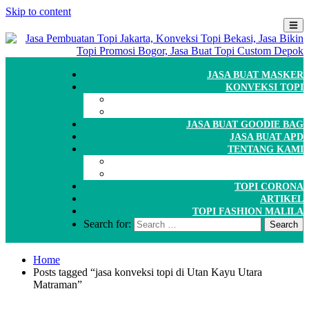
Skip to content
JASA BUAT MASKER
KONVEKSI TOPI
CARA ORDER
WORKSHOP
JASA BUAT GOODIE BAG
JASA BUAT APD
TENTANG KAMI
GALERI
PORTOFOLIO
TOPI CORONA
ARTIKEL
TOPI FASHION MALILA
Search for:
Home
Posts tagged “jasa konveksi topi di Utan Kayu Utara
Matraman”