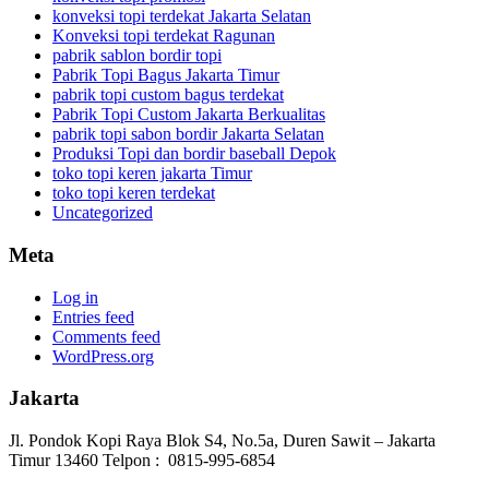
konveksi topi terdekat Jakarta Selatan
Konveksi topi terdekat Ragunan
pabrik sablon bordir topi
Pabrik Topi Bagus Jakarta Timur
pabrik topi custom bagus terdekat
Pabrik Topi Custom Jakarta Berkualitas
pabrik topi sabon bordir Jakarta Selatan
Produksi Topi dan bordir baseball Depok
toko topi keren jakarta Timur
toko topi keren terdekat
Uncategorized
Meta
Log in
Entries feed
Comments feed
WordPress.org
Jakarta
Jl. Pondok Kopi Raya Blok S4, No.5a, Duren Sawit – Jakarta
Timur 13460 Telpon : 0815-995-6854