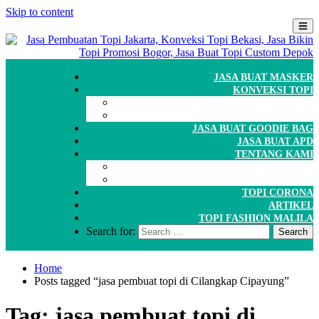
Skip to content
JASA BUAT MASKER
KONVEKSI TOPI
CARA ORDER
WORKSHOP
JASA BUAT GOODIE BAG
JASA BUAT APD
TENTANG KAMI
GALERI
PORTOFOLIO
TOPI CORONA
ARTIKEL
TOPI FASHION MALILA
Search for:
Home
Posts tagged “jasa pembuat topi di Cilangkap Cipayung”
Tag:
jasa pembuat topi di