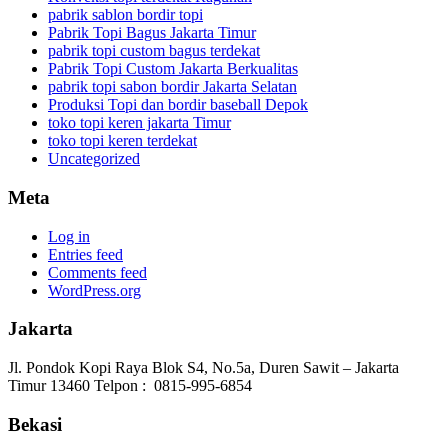
pabrik sablon bordir topi
Pabrik Topi Bagus Jakarta Timur
pabrik topi custom bagus terdekat
Pabrik Topi Custom Jakarta Berkualitas
pabrik topi sabon bordir Jakarta Selatan
Produksi Topi dan bordir baseball Depok
toko topi keren jakarta Timur
toko topi keren terdekat
Uncategorized
Meta
Log in
Entries feed
Comments feed
WordPress.org
Jakarta
Jl. Pondok Kopi Raya Blok S4, No.5a, Duren Sawit – Jakarta
Timur 13460 Telpon : 0815-995-6854
Bekasi