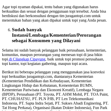
Agar topi nyaman dipakai, tentu bahan yang digunakan harus
berkualitas dan sesuai dengan penggunaan topi tersebut. Anda bisa
berdiskusi dan berkonsultasi dengan tim juragantopi.com untuk
menentukan bahan yang akan dipakai untuk topi yang Anda pesan.
Sudah banyak
Instansi/Lembaga/Kementerian/Perorangan
sebagai
Konsumen
yang Dilayani
Selama ini sudah banyak pelanggan baik perusahaan, kementerian,
komunitas, maupun perorangan yang memesan topi di jasa bikin
topi
di Cilangkap Cipayung
, baik untuk topi promosi perusahaan,
topi kantor, topi kegiatan gathering, maupun topi acara.
Berikut ini beberapa pelanggan yang menggunakan jasa konveksi
topi berkualitas juragantopi.com, diantaranya Kementerian
(Kementerian Pendidikan dan Kebudayaan, Kementerian
Lingkungan Hidup dan Kehutanan, Kementerian BUMN,
Kementerian Pariwisata dan Ekonomi Kreatif), Lembaga Negara
(BPDP), Perusahaan (PT. Toyota, PT. AHM Mobil, PT. TOA Paint,
PT. CHUHATSU, PT. PLN PJB, PT Len Telekomunikasi
Indonesia, PT. Sapta Indra Sejati, PT. Sukses Abadi Enginering, PT.
Tat Hong Perkasa), Organisasi (Ikatan Dokter Indonesia), Fun Park