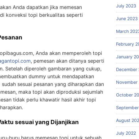
July 2023
g akan Anda dapatkan jika memesan
i konveksi topi berkualitas seperti
June 2023
March 202
 Pesanan
February 2
ltopibagus.com, Anda akan memperoleh topi
January 2
ragantopi.com
, pemesan akan ditanya seperti
n. Setelah diperoleh gambaran yang cukup,
December 
embuatkan dummy untuk mendapatkan
November 
a sudah sesuai pesanan yang diharapkan dan
emesan, maka topi akan diproduksi sejumlah
October 2
esan tidak perlu khawatir hasil akhir topi
harapkan.
September
August 20
Waktu sesuai yang Dijanjikan
July 2022
buru-buru harus memesan topi untuk sebuah