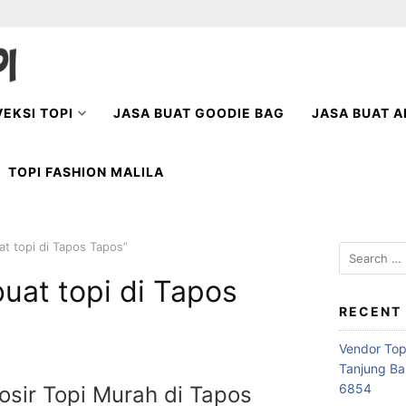
EKSI TOPI
JASA BUAT GOODIE BAG
JASA BUAT A
TOPI FASHION MALILA
t topi di Tapos Tapos”
Search
for:
uat topi di Tapos
RECENT
Vendor Top
Tanjung Ba
6854
osir Topi Murah di Tapos