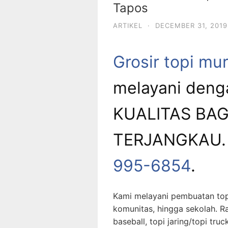
Tapos
ARTIKEL
·
DECEMBER 31, 2019
Grosir topi mu
melayani deng
KUALITAS BA
TERJANGKAU. 
995-6854
.
Kami melayani pembuatan top
komunitas, hingga sekolah. Ra
baseball, topi jaring/topi truc