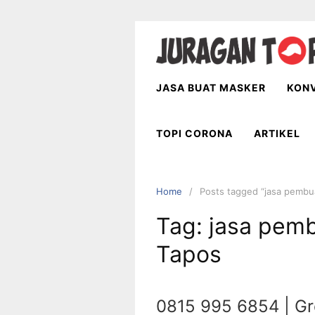
Skip
to
content
JASA BUAT MASKER
KONV
TOPI CORONA
ARTIKEL
Home
Posts tagged “jasa pembua
Tag:
jasa pemb
Tapos
0815 995 6854 | Gr