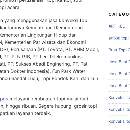
opi acara.
CATEGO
an yang menggunakan jasa konveksi topi
ARTIKEL
 diantaranya Kementerian (Kementerian
Kementerian Lingkungan Hidup dan
artikel topi
, Kementerian Pariwisata dan Ekonomi
DP), Perusahaan (PT. Toyota, PT. AHM Mobil,
Buat Topi 
, PT. PLN PJB, PT Len Telekomunikasi
Jasa Buat T
ati, PT. Sukses Abadi Enginering, PT. Tat
atan Dokter Indonesia), Fun Park Water
Jasa Buat 
ancu Sandal Lucu, Topi Pondok Kari, dan lain
Jasa Buat 
Konveksi T
apos
melayani pembuatan topi mulai dari
an, hingga ribuan. Segera hubungi grosir topi
konveksi to
patkan layanan terbaik.
konveksi t