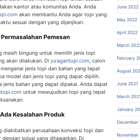
adakan kantor atau komunitas Anda. Anda
June 2022
opi.com
akan membantu Anda agar topi yang
May 2022
aktu sesuai dengan yang dijanjikan.
April 2022
p Permasalahan Pemesan
March 202
masih bingung untuk memilih jenis topi
February 2
ng akan dilakukan. Di
juragantopi.com
, calon
mengenai jenis topi dan bahan yang tepat
August 20
 model dan jenis topi yang dapat dipilih.
a jenis bahan yang dapat dipakai. Anda dapat
June 2021
ntopi.com
untuk mewujudkan topi yang tepat
March 202
aksanakan.
January 2
a Ada Kesalahan Produk
December 
ng diakibatkan perusahaan konveksi topi dan
November
 dengan solusi yang ditawarkan. Di