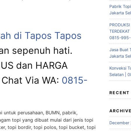
Pabrik Top
Jakarta Se
PRODUKSI
TERDEKAT 
rah di Tapos Tapos
0815-995
an sepenuh hati.
Jasa Buat 
Jakarta Se
GUS dan HARGA
Konveksi T
Selatan | 
Chat Via WA:
0815-
RECENT
ARCHIV
i untuk perusahaan, BUMN, pabrik,
gam topi yang dibuat mulai dari jenis topi
December 
ker, topi bordir, topi polos, topi bucket, topi