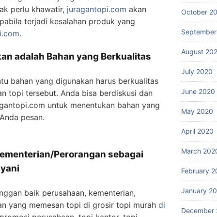
ak perlu khawatir,
juragantopi.com
akan
October 2
pabila terjadi kesalahan produk yang
September
i.com
.
August 20
an adalah Bahan yang Berkualitas
July 2020
ntu bahan yang digunakan harus berkualitas
June 2020
 topi tersebut. Anda bisa berdiskusi dan
ragantopi.com untuk menentukan bahan yang
May 2020
 Anda pesan.
April 2020
March 202
ementerian/Perorangan sebagai
ayani
February 2
January 2
nggan baik perusahaan, kementerian,
n yang memesan topi di grosir topi murah
di
December 
 promosi perusahaan, topi kantor, topi