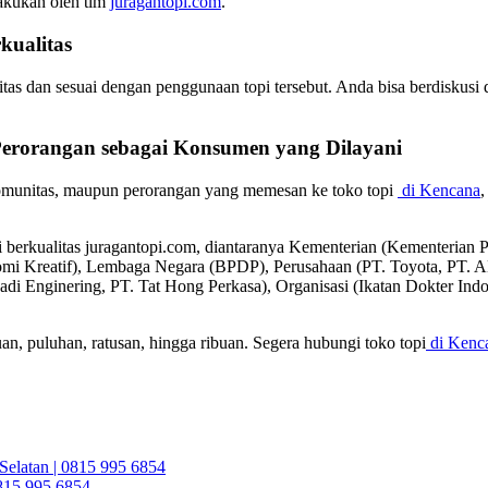
lakukan oleh tim
juragantopi.com
.
kualitas
itas dan sesuai dengan penggunaan topi tersebut. Anda bisa berdiskusi
Perorangan sebagai
Konsumen
yang Dilayani
komunitas, maupun perorangan yang memesan ke toko topi
di Kencana
,
pi berkualitas juragantopi.com, diantaranya Kementerian (Kementeri
omi Kreatif), Lembaga Negara (BPDP), Perusahaan (PT. Toyota, P
badi Enginering, PT. Tat Hong Perkasa), Organisasi (Ikatan Dokter In
an, puluhan, ratusan, hingga ribuan. Segera hubungi toko topi
di Kenc
Selatan | 0815 995 6854
0815 995 6854