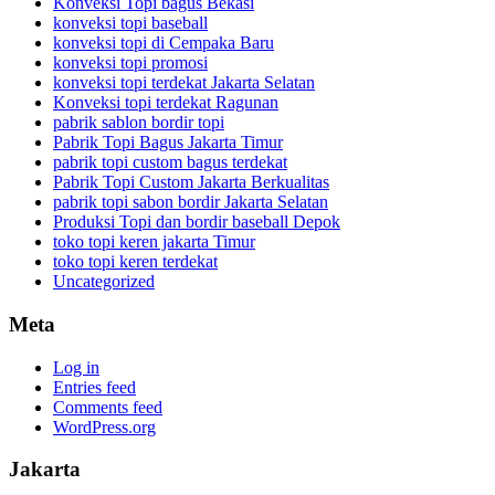
Konveksi Topi bagus Bekasi
konveksi topi baseball
konveksi topi di Cempaka Baru
konveksi topi promosi
konveksi topi terdekat Jakarta Selatan
Konveksi topi terdekat Ragunan
pabrik sablon bordir topi
Pabrik Topi Bagus Jakarta Timur
pabrik topi custom bagus terdekat
Pabrik Topi Custom Jakarta Berkualitas
pabrik topi sabon bordir Jakarta Selatan
Produksi Topi dan bordir baseball Depok
toko topi keren jakarta Timur
toko topi keren terdekat
Uncategorized
Meta
Log in
Entries feed
Comments feed
WordPress.org
Jakarta