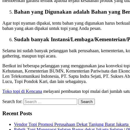
memberikan garansi terbaik apabila terjadi kesalahan produk yang di
Bahan yang Digunakan adalah Bahan yang Ber
Agar topi nyaman dipakai, tentu bahan yang digunakan harus berkual
bahan yang akan dipakai untuk topi yang Anda pesan.
Sudah banyak Instansi/Lembaga/Kementerian/
Selama ini sudah banyak pelanggan baik perusahaan, kementerian, 
gathering, maupun topi acara.
Berikut ini beberapa pelanggan yang menggunakan jasa konveksi to
Kehutanan, Kementerian BUMN, Kementerian Pariwisata dan Ekon
Len Telekomunikasi Indonesia, PT. Sapta Indra Sejati, PT. Sukses A
Lucu, Topi Pondok Kari, dan lain sebagainya.
Toko topi di Kencana
melayani pembuatan topi mulai dari jumlah satu
Search for:
Recent Posts
Vendor Topi Promosi Perusahaan Dekat Tanjung Barat Jakarta 
Pabrik Topi Manggarai Selatan Bagus dekat Jakarta Selatan | 