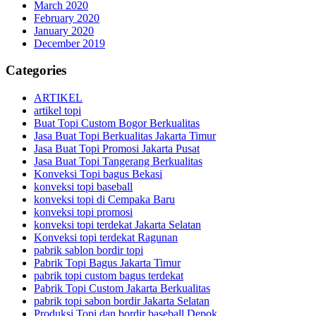
March 2020
February 2020
January 2020
December 2019
Categories
ARTIKEL
artikel topi
Buat Topi Custom Bogor Berkualitas
Jasa Buat Topi Berkualitas Jakarta Timur
Jasa Buat Topi Promosi Jakarta Pusat
Jasa Buat Topi Tangerang Berkualitas
Konveksi Topi bagus Bekasi
konveksi topi baseball
konveksi topi di Cempaka Baru
konveksi topi promosi
konveksi topi terdekat Jakarta Selatan
Konveksi topi terdekat Ragunan
pabrik sablon bordir topi
Pabrik Topi Bagus Jakarta Timur
pabrik topi custom bagus terdekat
Pabrik Topi Custom Jakarta Berkualitas
pabrik topi sabon bordir Jakarta Selatan
Produksi Topi dan bordir baseball Depok