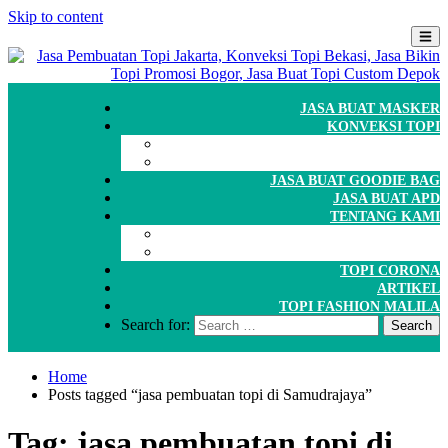
Skip to content
JASA BUAT MASKER
KONVEKSI TOPI
CARA ORDER
WORKSHOP
JASA BUAT GOODIE BAG
JASA BUAT APD
TENTANG KAMI
GALERI
PORTOFOLIO
TOPI CORONA
ARTIKEL
TOPI FASHION MALILA
Search for:
Home
Posts tagged “jasa pembuatan topi di Samudrajaya”
Tag:
jasa pembuatan topi di