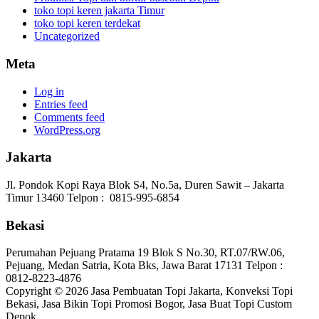
toko topi keren jakarta Timur
toko topi keren terdekat
Uncategorized
Meta
Log in
Entries feed
Comments feed
WordPress.org
Jakarta
Jl. Pondok Kopi Raya Blok S4, No.5a, Duren Sawit – Jakarta
Timur 13460 Telpon : 0815-995-6854
Bekasi
Perumahan Pejuang Pratama 19 Blok S No.30, RT.07/RW.06,
Pejuang, Medan Satria, Kota Bks, Jawa Barat 17131 Telpon :
0812-8223-4876
Copyright © 2026 Jasa Pembuatan Topi Jakarta, Konveksi Topi
Bekasi, Jasa Bikin Topi Promosi Bogor, Jasa Buat Topi Custom
Depok