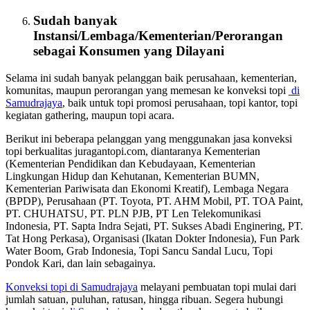
Sudah banyak
Instansi/Lembaga/Kementerian/Perorangan
sebagai
Konsumen
yang Dilayani
Selama ini sudah banyak pelanggan baik perusahaan, kementerian,
komunitas, maupun perorangan yang memesan ke konveksi topi
di
Samudrajaya
, baik untuk topi promosi perusahaan, topi kantor, topi
kegiatan gathering, maupun topi acara.
Berikut ini beberapa pelanggan yang menggunakan jasa konveksi
topi berkualitas juragantopi.com, diantaranya Kementerian
(Kementerian Pendidikan dan Kebudayaan, Kementerian
Lingkungan Hidup dan Kehutanan, Kementerian BUMN,
Kementerian Pariwisata dan Ekonomi Kreatif), Lembaga Negara
(BPDP), Perusahaan (PT. Toyota, PT. AHM Mobil, PT. TOA Paint,
PT. CHUHATSU, PT. PLN PJB, PT Len Telekomunikasi
Indonesia, PT. Sapta Indra Sejati, PT. Sukses Abadi Enginering, PT.
Tat Hong Perkasa), Organisasi (Ikatan Dokter Indonesia), Fun Park
Water Boom, Grab Indonesia, Topi Sancu Sandal Lucu, Topi
Pondok Kari, dan lain sebagainya.
Konveksi topi di Samudrajaya
melayani pembuatan topi mulai dari
jumlah satuan, puluhan, ratusan, hingga ribuan. Segera hubungi