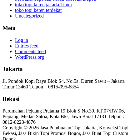
toko topi keren jakarta Timur
toko topi keren terdekat
Uncategorized
Meta
Log in
Entries feed
Comments feed
WordPress.org
Jakarta
Jl. Pondok Kopi Raya Blok S4, No.5a, Duren Sawit – Jakarta
Timur 13460 Telpon : 0815-995-6854
Bekasi
Perumahan Pejuang Pratama 19 Blok S No.30, RT.07/RW.06,
Pejuang, Medan Satria, Kota Bks, Jawa Barat 17131 Telpon :
0812-8223-4876
Copyright © 2026 Jasa Pembuatan Topi Jakarta, Konveksi Topi
Bekasi, Jasa Bikin Topi Promosi Bogor, Jasa Buat Topi Custom
Depok