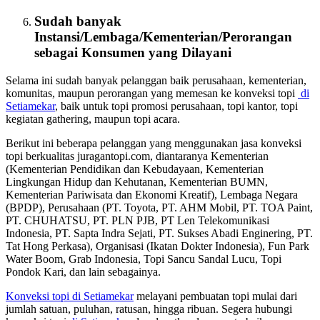
Sudah banyak
Instansi/Lembaga/Kementerian/Perorangan
sebagai
Konsumen
yang Dilayani
Selama ini sudah banyak pelanggan baik perusahaan, kementerian,
komunitas, maupun perorangan yang memesan ke konveksi topi
di
Setiamekar
, baik untuk topi promosi perusahaan, topi kantor, topi
kegiatan gathering, maupun topi acara.
Berikut ini beberapa pelanggan yang menggunakan jasa konveksi
topi berkualitas juragantopi.com, diantaranya Kementerian
(Kementerian Pendidikan dan Kebudayaan, Kementerian
Lingkungan Hidup dan Kehutanan, Kementerian BUMN,
Kementerian Pariwisata dan Ekonomi Kreatif), Lembaga Negara
(BPDP), Perusahaan (PT. Toyota, PT. AHM Mobil, PT. TOA Paint,
PT. CHUHATSU, PT. PLN PJB, PT Len Telekomunikasi
Indonesia, PT. Sapta Indra Sejati, PT. Sukses Abadi Enginering, PT.
Tat Hong Perkasa), Organisasi (Ikatan Dokter Indonesia), Fun Park
Water Boom, Grab Indonesia, Topi Sancu Sandal Lucu, Topi
Pondok Kari, dan lain sebagainya.
Konveksi topi di Setiamekar
melayani pembuatan topi mulai dari
jumlah satuan, puluhan, ratusan, hingga ribuan. Segera hubungi