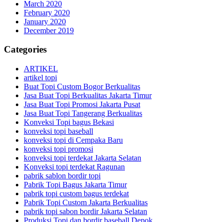
March 2020
February 2020
January 2020
December 2019
Categories
ARTIKEL
artikel topi
Buat Topi Custom Bogor Berkualitas
Jasa Buat Topi Berkualitas Jakarta Timur
Jasa Buat Topi Promosi Jakarta Pusat
Jasa Buat Topi Tangerang Berkualitas
Konveksi Topi bagus Bekasi
konveksi topi baseball
konveksi topi di Cempaka Baru
konveksi topi promosi
konveksi topi terdekat Jakarta Selatan
Konveksi topi terdekat Ragunan
pabrik sablon bordir topi
Pabrik Topi Bagus Jakarta Timur
pabrik topi custom bagus terdekat
Pabrik Topi Custom Jakarta Berkualitas
pabrik topi sabon bordir Jakarta Selatan
Produksi Topi dan bordir baseball Depok