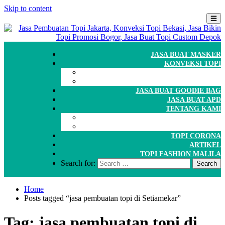
Skip to content
JASA BUAT MASKER
KONVEKSI TOPI
CARA ORDER
WORKSHOP
JASA BUAT GOODIE BAG
JASA BUAT APD
TENTANG KAMI
GALERI
PORTOFOLIO
TOPI CORONA
ARTIKEL
TOPI FASHION MALILA
Search for:
Home
Posts tagged “jasa pembuatan topi di Setiamekar”
Tag:
jasa pembuatan topi di