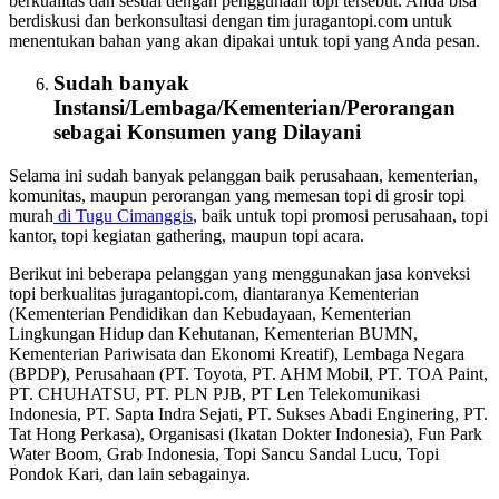
berkualitas dan sesuai dengan penggunaan topi tersebut. Anda bisa
berdiskusi dan berkonsultasi dengan tim juragantopi.com untuk
menentukan bahan yang akan dipakai untuk topi yang Anda pesan.
Sudah banyak
Instansi/Lembaga/Kementerian/Perorangan
sebagai
Konsumen
yang Dilayani
Selama ini sudah banyak pelanggan baik perusahaan, kementerian,
komunitas, maupun perorangan yang memesan topi di grosir topi
murah
di Tugu Cimanggis
, baik untuk topi promosi perusahaan, topi
kantor, topi kegiatan gathering, maupun topi acara.
Berikut ini beberapa pelanggan yang menggunakan jasa konveksi
topi berkualitas juragantopi.com, diantaranya Kementerian
(Kementerian Pendidikan dan Kebudayaan, Kementerian
Lingkungan Hidup dan Kehutanan, Kementerian BUMN,
Kementerian Pariwisata dan Ekonomi Kreatif), Lembaga Negara
(BPDP), Perusahaan (PT. Toyota, PT. AHM Mobil, PT. TOA Paint,
PT. CHUHATSU, PT. PLN PJB, PT Len Telekomunikasi
Indonesia, PT. Sapta Indra Sejati, PT. Sukses Abadi Enginering, PT.
Tat Hong Perkasa), Organisasi (Ikatan Dokter Indonesia), Fun Park
Water Boom, Grab Indonesia, Topi Sancu Sandal Lucu, Topi
Pondok Kari, dan lain sebagainya.