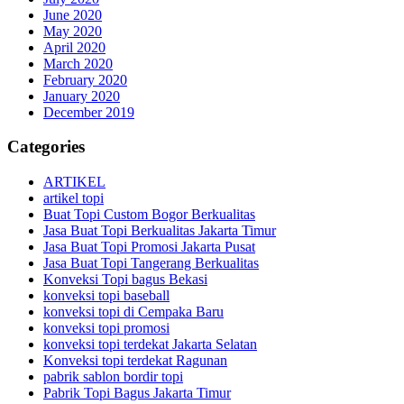
June 2020
May 2020
April 2020
March 2020
February 2020
January 2020
December 2019
Categories
ARTIKEL
artikel topi
Buat Topi Custom Bogor Berkualitas
Jasa Buat Topi Berkualitas Jakarta Timur
Jasa Buat Topi Promosi Jakarta Pusat
Jasa Buat Topi Tangerang Berkualitas
Konveksi Topi bagus Bekasi
konveksi topi baseball
konveksi topi di Cempaka Baru
konveksi topi promosi
konveksi topi terdekat Jakarta Selatan
Konveksi topi terdekat Ragunan
pabrik sablon bordir topi
Pabrik Topi Bagus Jakarta Timur