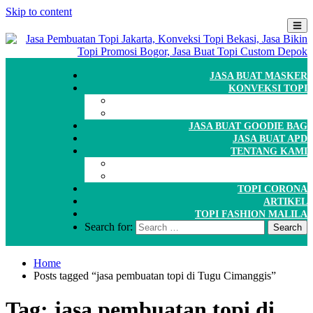
Skip to content
JASA BUAT MASKER
KONVEKSI TOPI
CARA ORDER
WORKSHOP
JASA BUAT GOODIE BAG
JASA BUAT APD
TENTANG KAMI
GALERI
PORTOFOLIO
TOPI CORONA
ARTIKEL
TOPI FASHION MALILA
Search for:
Home
Posts tagged “jasa pembuatan topi di Tugu Cimanggis”
Tag:
jasa pembuatan topi di