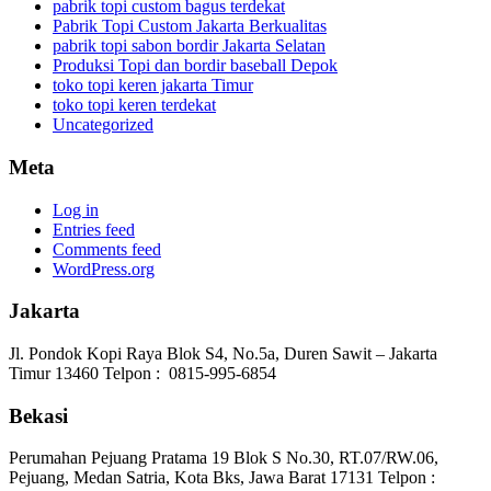
pabrik topi custom bagus terdekat
Pabrik Topi Custom Jakarta Berkualitas
pabrik topi sabon bordir Jakarta Selatan
Produksi Topi dan bordir baseball Depok
toko topi keren jakarta Timur
toko topi keren terdekat
Uncategorized
Meta
Log in
Entries feed
Comments feed
WordPress.org
Jakarta
Jl. Pondok Kopi Raya Blok S4, No.5a, Duren Sawit – Jakarta
Timur 13460 Telpon : 0815-995-6854
Bekasi
Perumahan Pejuang Pratama 19 Blok S No.30, RT.07/RW.06,
Pejuang, Medan Satria, Kota Bks, Jawa Barat 17131 Telpon :