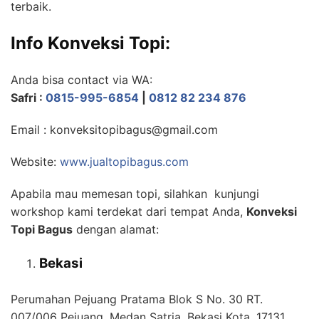
terbaik.
Info Konveksi Topi:
Anda bisa contact via WA:
Safri :
0815-995-6854
|
0812 82 234 876
Email : konveksitopibagus@gmail.com
Website:
www.jualtopibagus.com
Apabila mau memesan topi, silahkan kunjungi
workshop kami terdekat dari tempat Anda,
Konveksi
Topi Bagus
dengan alamat:
Bekasi
Perumahan Pejuang Pratama Blok S No. 30 RT.
007/006 Pejuang, Medan Satria, Bekasi Kota, 17131