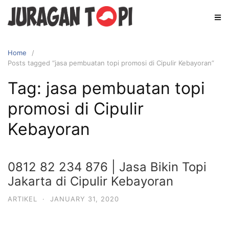
Skip
to
content
Home
Posts tagged “jasa pembuatan topi promosi di Cipulir Kebayoran”
Tag:
jasa pembuatan topi
promosi di Cipulir
Kebayoran
0812 82 234 876 | Jasa Bikin Topi
Jakarta di Cipulir Kebayoran
ARTIKEL
·
JANUARY 31, 2020