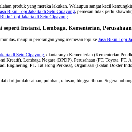
salahan produk yang mereka lakukan. Walaupun sangat kecil kemungkinan
Jasa Bikin Topi Jakarta di Setu Cipayung
, pemesan tidak perlu khawatir
 Bikin Topi Jakarta di Setu Cipayung
.
i seperti Instansi, Lembaga, Kementerian, Perusaha
komunitas, maupun perorangan yang memesan topi ke
Jasa Bikin Topi J
akarta di Setu Cipayung
, diantaranya Kementerian (Kementerian Pen
omi Kreatif), Lembaga Negara (BPDP), Perusahaan (PT. Toyota, P
badi Enginering, PT. Tat Hong Perkasa), Organisasi (Ikatan Dokter In
ai dari jumlah satuan, puluhan, ratusan, hingga ribuan. Segera hubun