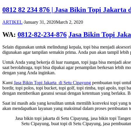
0812 82 234 876 | Jasa Bikin Topi Jakarta 
ARTIKEL
·
January 31, 2020
March 2, 2020
WA:
0812-82-234-876
Jasa Bikin Topi Jak
Selain digunakan untuk melindungi kepala, topi bisa menjadi akses
digunakan agar tampilan semakin prima. Anda pun akan tampil lebih p
Untuk Anda yang bekerja di luar ruangan, topi juga bisa menjadi ak
saat berolahraga, topi bisa dipakai agar penampilan berkesan lebih
dengan yang Anda inginkan.
Kami
Jasa Bikin Topi Jakarta di Setu Cipayung
pembuatan topi untuk 
bordir, topi polos, topi bucket, topi golf, topi rimba, topi apolo, to
dengan memberikan garansi sesuai dengan ketentuan yang berlaku. B
Saat ini masih ada yang kesulitan untuk memilih konveksi topi yang
akan mendapatkan layanan yang maksimal dalam proses pembuatan t
Jasa bikin topi jakarta di Setu Cipayung, jasa bikin topi Tang
Setu Cipayung, buat topi di Setu Cipayung, jasa pembuatan 