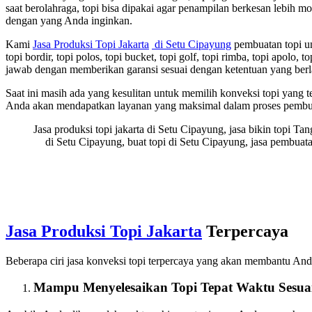
saat berolahraga, topi bisa dipakai agar penampilan berkesan lebih
dengan yang Anda inginkan.
Kami
Jasa Produksi Topi Jakarta
di Setu Cipayung
pembuatan topi unt
topi bordir, topi polos, topi bucket, topi golf, topi rimba, topi apolo
jawab dengan memberikan garansi sesuai dengan ketentuan yang berl
Saat ini masih ada yang kesulitan untuk memilih konveksi topi yang
Anda akan mendapatkan layanan yang maksimal dalam proses pembua
Jasa produksi topi jakarta di Setu Cipayung, jasa bikin topi Ta
di Setu Cipayung, buat topi di Setu Cipayung, jasa pembuata
Jasa Produksi Topi Jakarta
Terpercaya
Beberapa ciri jasa konveksi topi terpercaya yang akan membantu An
Mampu Menyelesaikan Topi Tepat Waktu Sesua