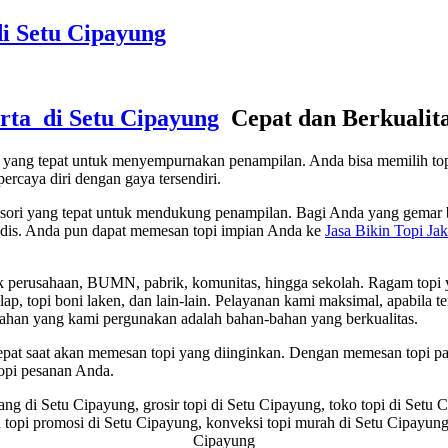
di Setu Cipayung
arta di Setu Cipayung
Cepat dan Berkualit
ori yang tepat untuk menyempurnakan penampilan. Anda bisa memilih t
ercaya diri dengan gaya tersendiri.
sesori yang tepat untuk mendukung penampilan. Bagi Anda yang gemar b
 modis. Anda pun dapat memesan topi impian Anda ke
Jasa Bikin Topi Ja
perusahaan, BUMN, pabrik, komunitas, hingga sekolah. Ragam topi yang d
pi balap, topi boni laken, dan lain-lain. Pelayanan kami maksimal, apabi
ahan yang kami pergunakan adalah bahan-bahan yang berkualitas.
 tepat saat akan memesan topi yang diinginkan. Dengan memesan topi 
opi pesanan Anda.
erang di Setu Cipayung, grosir topi di Setu Cipayung, toko topi di Setu 
topi promosi di Setu Cipayung, konveksi topi murah di Setu Cipayung, 
Cipayung