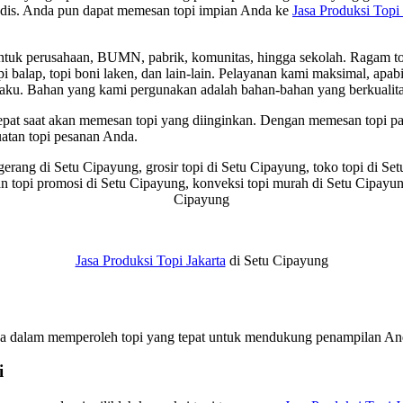
 modis. Anda pun dapat memesan topi impian Anda ke
Jasa Produksi Topi
uk perusahaan, BUMN, pabrik, komunitas, hingga sekolah. Ragam topi ya
, topi balap, topi boni laken, dan lain-lain. Pelayanan kami maksimal, a
aku. Bahan yang kami pergunakan adalah bahan-bahan yang berkualita
 tepat saat akan memesan topi yang diinginkan. Dengan memesan topi 
tan topi pesanan Anda.
ngerang di Setu Cipayung, grosir topi di Setu Cipayung, toko topi di S
n topi promosi di Setu Cipayung, konveksi topi murah di Setu Cipayung,
Cipayung
Jasa Produksi Topi Jakarta
di Setu Cipayung
da dalam memperoleh topi yang tepat untuk mendukung penampilan Anda
i