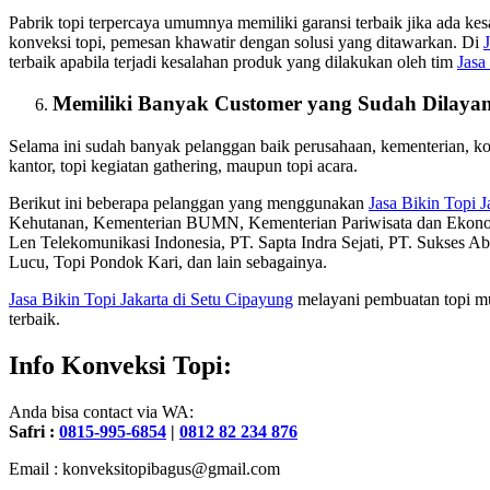
Pabrik topi terpercaya umumnya memiliki garansi terbaik jika ada ke
konveksi topi, pemesan khawatir dengan solusi yang ditawarkan. Di
terbaik apabila terjadi kesalahan produk yang dilakukan oleh tim
Jasa
Memiliki Banyak Customer yang Sudah Dilayan
Selama ini sudah banyak pelanggan baik perusahaan, kementerian, 
kantor, topi kegiatan gathering, maupun topi acara.
Berikut ini beberapa pelanggan yang menggunakan
Jasa Bikin Topi J
Kehutanan, Kementerian BUMN, Kementerian Pariwisata dan Ekon
Len Telekomunikasi Indonesia, PT. Sapta Indra Sejati, PT. Sukses A
Lucu, Topi Pondok Kari, dan lain sebagainya.
Jasa Bikin Topi Jakarta di Setu Cipayung
melayani pembuatan topi mul
terbaik.
Info Konveksi Topi:
Anda bisa contact via WA:
Safri :
0815-995-6854
|
0812 82 234 876
Email : konveksitopibagus@gmail.com