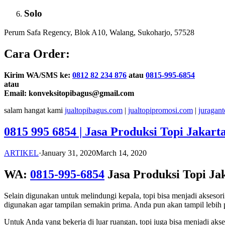
Solo
Perum Safa Regency, Blok A10, Walang, Sukoharjo, 57528
Cara Order:
Kirim WA/SMS ke:
0812 82 234 876
atau
0815-995-6854
atau
Email: konveksitopibagus@gmail.com
salam hangat kami
jualtopibagus.com
|
jualtopipromosi.com
|
juragan
0815 995 6854 | Jasa Produksi Topi Jakart
ARTIKEL
·
January 31, 2020
March 14, 2020
WA:
0815-995-6854
Jasa Produksi Topi Ja
Selain digunakan untuk melindungi kepala, topi bisa menjadi akses
digunakan agar tampilan semakin prima. Anda pun akan tampil lebih p
Untuk Anda yang bekerja di luar ruangan, topi juga bisa menjadi ak