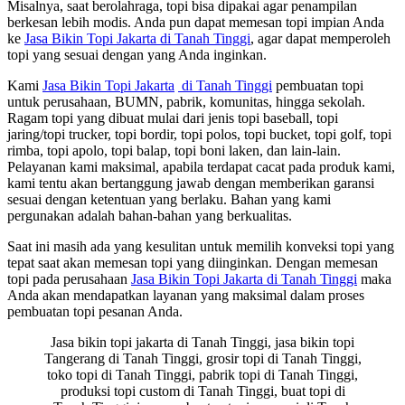
Misalnya, saat berolahraga, topi bisa dipakai agar penampilan
berkesan lebih modis. Anda pun dapat memesan topi impian Anda
ke
Jasa Bikin Topi Jakarta di Tanah Tinggi
, agar dapat memperoleh
topi yang sesuai dengan yang Anda inginkan.
Kami
Jasa
Bikin
Topi Jakarta
di Tanah Tinggi
pembuatan topi
untuk perusahaan, BUMN, pabrik, komunitas, hingga sekolah.
Ragam topi yang dibuat mulai dari jenis topi baseball, topi
jaring/topi trucker, topi bordir, topi polos, topi bucket, topi golf, topi
rimba, topi apolo, topi balap, topi boni laken, dan lain-lain.
Pelayanan kami maksimal, apabila terdapat cacat pada produk kami,
kami tentu akan bertanggung jawab dengan memberikan garansi
sesuai dengan ketentuan yang berlaku. Bahan yang kami
pergunakan adalah bahan-bahan yang berkualitas.
Saat ini masih ada yang kesulitan untuk memilih konveksi topi yang
tepat saat akan memesan topi yang diinginkan. Dengan memesan
topi pada perusahaan
Jasa
Bikin
Topi Jakarta
di Tanah Tinggi
maka
Anda akan mendapatkan layanan yang maksimal dalam proses
pembuatan topi pesanan Anda.
Jasa bikin topi jakarta di Tanah Tinggi, jasa bikin topi
Tangerang di Tanah Tinggi, grosir topi di Tanah Tinggi,
toko topi di Tanah Tinggi, pabrik topi di Tanah Tinggi,
produksi topi custom di Tanah Tinggi, buat topi di