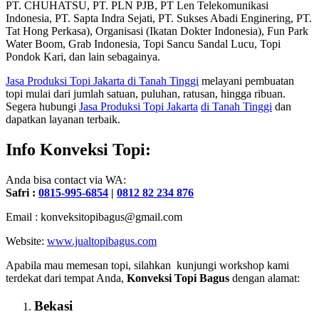
PT. CHUHATSU, PT. PLN PJB, PT Len Telekomunikasi
Indonesia, PT. Sapta Indra Sejati, PT. Sukses Abadi Enginering, PT.
Tat Hong Perkasa), Organisasi (Ikatan Dokter Indonesia), Fun Park
Water Boom, Grab Indonesia, Topi Sancu Sandal Lucu, Topi
Pondok Kari, dan lain sebagainya.
Jasa Produksi Topi Jakarta
di Tanah Tinggi
melayani pembuatan
topi mulai dari jumlah satuan, puluhan, ratusan, hingga ribuan.
Segera hubungi
Jasa Produksi Topi Jakarta
di Tanah Tinggi
dan
dapatkan layanan terbaik.
Info Konveksi Topi:
Anda bisa contact via WA:
Safri :
0815-995-6854
|
0812 82 234 876
Email : konveksitopibagus@gmail.com
Website:
www.jualtopibagus.com
Apabila mau memesan topi, silahkan kunjungi workshop kami
terdekat dari tempat Anda,
Konveksi Topi Bagus
dengan alamat:
Bekasi