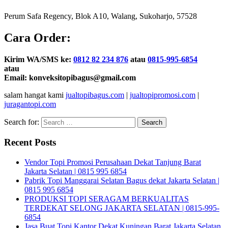
Perum Safa Regency, Blok A10, Walang, Sukoharjo, 57528
Cara Order:
Kirim WA/SMS ke:
0812 82 234 876
atau
0815-995-6854
atau
Email: konveksitopibagus@gmail.com
salam hangat kami
jualtopibagus.com
|
jualtopipromosi.com
|
juragantopi.com
Search for:
Recent Posts
Vendor Topi Promosi Perusahaan Dekat Tanjung Barat
Jakarta Selatan | 0815 995 6854
Pabrik Topi Manggarai Selatan Bagus dekat Jakarta Selatan |
0815 995 6854
PRODUKSI TOPI SERAGAM BERKUALITAS
TERDEKAT SELONG JAKARTA SELATAN | 0815-995-
6854
Jasa Buat Topi Kantor Dekat Kuningan Barat Jakarta Selatan