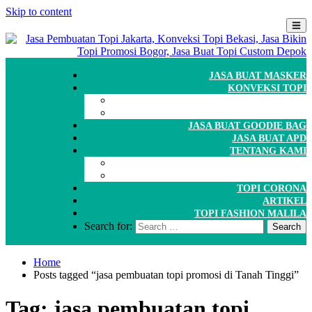
Skip to content
JASA BUAT MASKER
KONVEKSI TOPI
CARA ORDER
WORKSHOP
JASA BUAT GOODIE BAG
JASA BUAT APD
TENTANG KAMI
GALERI
PORTOFOLIO
TOPI CORONA
ARTIKEL
TOPI FASHION MALILA
Search for:
Home
Posts tagged “jasa pembuatan topi promosi di Tanah Tinggi”
Tag:
jasa pembuatan topi