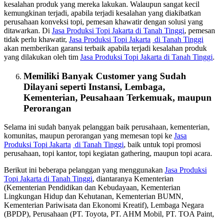
kesalahan produk yang mereka lakukan. Walaupun sangat kecil
kemungkinan terjadi, apabila terjadi kesalahan yang diakibatkan
perusahaan konveksi topi, pemesan khawatir dengan solusi yang
ditawarkan. Di
Jasa Produksi Topi Jakarta
di Tanah Tinggi
, pemesan
tidak perlu khawatir,
Jasa Produksi Topi Jakarta
di Tanah Tinggi
akan memberikan garansi terbaik apabila terjadi kesalahan produk
yang dilakukan oleh tim
Jasa Produksi Topi Jakarta
di Tanah Tinggi
.
Memiliki Banyak Customer yang Sudah
Dilayani seperti Instansi, Lembaga,
Kementerian, Peusahaan Terkemuak, maupun
Perorangan
Selama ini sudah banyak pelanggan baik perusahaan, kementerian,
komunitas, maupun perorangan yang memesan topi ke
Jasa
Produksi Topi Jakarta
di Tanah Tinggi
, baik untuk topi promosi
perusahaan, topi kantor, topi kegiatan gathering, maupun topi acara.
Berikut ini beberapa pelanggan yang menggunakan
Jasa Produksi
Topi Jakarta
di Tanah Tinggi
, diantaranya Kementerian
(Kementerian Pendidikan dan Kebudayaan, Kementerian
Lingkungan Hidup dan Kehutanan, Kementerian BUMN,
Kementerian Pariwisata dan Ekonomi Kreatif), Lembaga Negara
(BPDP), Perusahaan (PT. Toyota, PT. AHM Mobil, PT. TOA Paint,