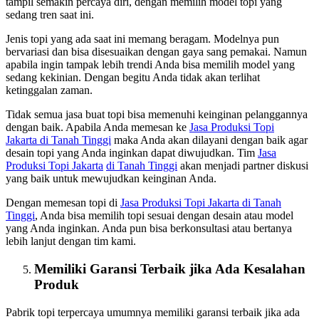
tampil semakin percaya diri, dengan memilih model topi yang
sedang tren saat ini.
Jenis topi yang ada saat ini memang beragam. Modelnya pun
bervariasi dan bisa disesuaikan dengan gaya sang pemakai. Namun
apabila ingin tampak lebih trendi Anda bisa memilih model yang
sedang kekinian. Dengan begitu Anda tidak akan terlihat
ketinggalan zaman.
Tidak semua jasa buat topi bisa memenuhi keinginan pelanggannya
dengan baik. Apabila Anda memesan ke
Jasa Produksi Topi
Jakarta
di Tanah Tinggi
maka Anda akan dilayani dengan baik agar
desain topi yang Anda inginkan dapat diwujudkan. Tim
Jasa
Produksi Topi Jakarta
di Tanah Tinggi
akan menjadi partner diskusi
yang baik untuk mewujudkan keinginan Anda.
Dengan memesan topi di
Jasa Produksi Topi Jakarta
di Tanah
Tinggi
, Anda bisa memilih topi sesuai dengan desain atau model
yang Anda inginkan. Anda pun bisa berkonsultasi atau bertanya
lebih lanjut dengan tim kami.
Memiliki Garansi Terbaik jika Ada Kesalahan
Produk
Pabrik topi terpercaya umumnya memiliki garansi terbaik jika ada