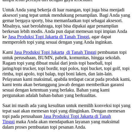
Untuk Anda yang bekerja di luar ruangan, topi juga bisa menjadi
aksesori yang tepat untuk mendukung penampilan. Bagi Anda yang
gemar bergaya sporty, bisa memanfaatkan topi sebagai aksesori.
Misalnya, saat berolahraga, topi bisa dipakai agar penampilan
berkesan lebih modis. Anda pun dapat memesan topi impian Anda
ke
Jasa Produksi Topi Jakarta di Tanah Tinggi
, agar dapat
memperoleh topi yang sesuai dengan yang Anda inginkan.
Kami
Jasa Produksi Topi Jakarta
di Tanah Tinggi
pembuatan topi
untuk perusahaan, BUMN, pabrik, komunitas, hingga sekolah.
Ragam topi yang dibuat mulai dari jenis topi baseball, topi
jaring/topi trucker, topi bordir, topi polos, topi bucket, topi golf, topi
rimba, topi apolo, topi balap, topi boni laken, dan lain-lain.
Pelayanan kami maksimal, apabila terdapat cacat pada produk kami,
kami tentu akan bertanggung jawab dengan memberikan garansi
sesuai dengan ketentuan yang berlaku. Bahan yang kami
pergunakan adalah bahan-bahan yang berkualitas.
Saat ini masih ada yang kesulitan untuk memilih konveksi topi yang
tepat saat akan memesan topi yang diinginkan. Dengan memesan
topi pada perusahaan
Jasa Produksi Topi Jakarta
di Tanah
Tinggi
maka Anda akan mendapatkan layanan yang maksimal
dalam proses pembuatan topi pesanan Anda.