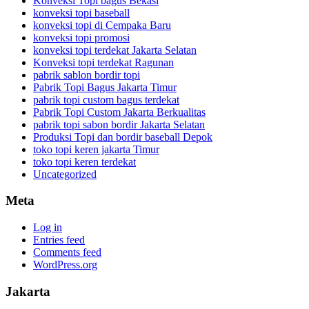
Konveksi Topi bagus Bekasi
konveksi topi baseball
konveksi topi di Cempaka Baru
konveksi topi promosi
konveksi topi terdekat Jakarta Selatan
Konveksi topi terdekat Ragunan
pabrik sablon bordir topi
Pabrik Topi Bagus Jakarta Timur
pabrik topi custom bagus terdekat
Pabrik Topi Custom Jakarta Berkualitas
pabrik topi sabon bordir Jakarta Selatan
Produksi Topi dan bordir baseball Depok
toko topi keren jakarta Timur
toko topi keren terdekat
Uncategorized
Meta
Log in
Entries feed
Comments feed
WordPress.org
Jakarta