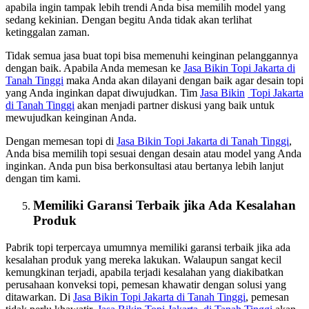
apabila ingin tampak lebih trendi Anda bisa memilih model yang
sedang kekinian. Dengan begitu Anda tidak akan terlihat
ketinggalan zaman.
Tidak semua jasa buat topi bisa memenuhi keinginan pelanggannya
dengan baik. Apabila Anda memesan ke
Jasa
Bikin
Topi Jakarta
di
Tanah Tinggi
maka Anda akan dilayani dengan baik agar desain topi
yang Anda inginkan dapat diwujudkan. Tim
Jasa
Bikin
Topi Jakarta
di Tanah Tinggi
akan menjadi partner diskusi yang baik untuk
mewujudkan keinginan Anda.
Dengan memesan topi di
Jasa
Bikin
Topi Jakarta
di Tanah Tinggi
,
Anda bisa memilih topi sesuai dengan desain atau model yang Anda
inginkan. Anda pun bisa berkonsultasi atau bertanya lebih lanjut
dengan tim kami.
Memiliki Garansi Terbaik jika Ada Kesalahan
Produk
Pabrik topi terpercaya umumnya memiliki garansi terbaik jika ada
kesalahan produk yang mereka lakukan. Walaupun sangat kecil
kemungkinan terjadi, apabila terjadi kesalahan yang diakibatkan
perusahaan konveksi topi, pemesan khawatir dengan solusi yang
ditawarkan. Di
Jasa
Bikin
Topi Jakarta
di Tanah Tinggi
, pemesan