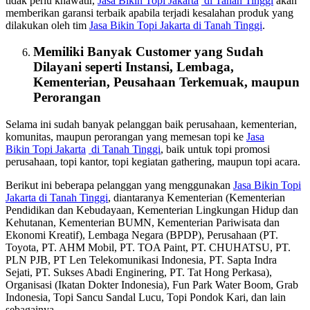
tidak perlu khawatir,
Jasa
Bikin
Topi Jakarta
di Tanah Tinggi
akan
memberikan garansi terbaik apabila terjadi kesalahan produk yang
dilakukan oleh tim
Jasa
Bikin
Topi Jakarta
di Tanah Tinggi
.
Memiliki Banyak Customer yang Sudah
Dilayani seperti Instansi, Lembaga,
Kementerian, Peusahaan Terkemuak, maupun
Perorangan
Selama ini sudah banyak pelanggan baik perusahaan, kementerian,
komunitas, maupun perorangan yang memesan topi ke
Jasa
Bikin
Topi Jakarta
di Tanah Tinggi
, baik untuk topi promosi
perusahaan, topi kantor, topi kegiatan gathering, maupun topi acara.
Berikut ini beberapa pelanggan yang menggunakan
Jasa
Bikin
Topi
Jakarta
di Tanah Tinggi
, diantaranya Kementerian (Kementerian
Pendidikan dan Kebudayaan, Kementerian Lingkungan Hidup dan
Kehutanan, Kementerian BUMN, Kementerian Pariwisata dan
Ekonomi Kreatif), Lembaga Negara (BPDP), Perusahaan (PT.
Toyota, PT. AHM Mobil, PT. TOA Paint, PT. CHUHATSU, PT.
PLN PJB, PT Len Telekomunikasi Indonesia, PT. Sapta Indra
Sejati, PT. Sukses Abadi Enginering, PT. Tat Hong Perkasa),
Organisasi (Ikatan Dokter Indonesia), Fun Park Water Boom, Grab
Indonesia, Topi Sancu Sandal Lucu, Topi Pondok Kari, dan lain
sebagainya.