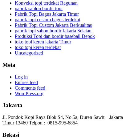
Konveksi topi terdekat Ragunan
pabrik sablon bordir topi
Pabrik Topi Bagus Jakarta Timur
pabrik topi custom bagus terdekat
Pabrik Topi Custom Jakarta Berkualitas
pabrik topi sabon bordir Jakarta Selatan
Produksi Topi dan bordir baseball Depok
toko topi keren jakarta Timur
toko topi keren terdekat
Uncategorized
Meta
Log in
Entries feed
Comments feed
WordPress.org
Jakarta
Jl. Pondok Kopi Raya Blok S4, No.5a, Duren Sawit – Jakarta
Timur 13460 Telpon : 0815-995-6854
Bekasi