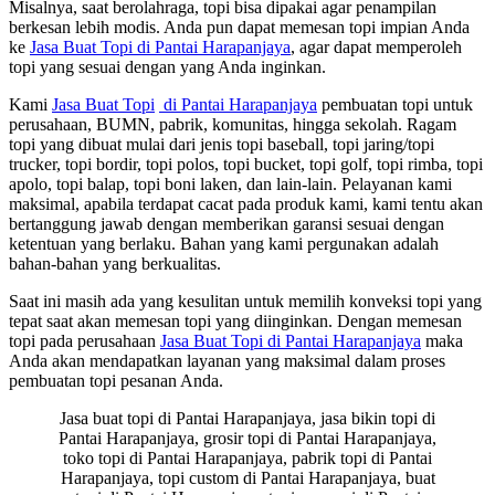
Misalnya, saat berolahraga, topi bisa dipakai agar penampilan
berkesan lebih modis. Anda pun dapat memesan topi impian Anda
ke
Jasa Buat Topi di Pantai Harapanjaya
, agar dapat memperoleh
topi yang sesuai dengan yang Anda inginkan.
Kami
Jasa Buat Topi
di Pantai Harapanjaya
pembuatan topi untuk
perusahaan, BUMN, pabrik, komunitas, hingga sekolah. Ragam
topi yang dibuat mulai dari jenis topi baseball, topi jaring/topi
trucker, topi bordir, topi polos, topi bucket, topi golf, topi rimba, topi
apolo, topi balap, topi boni laken, dan lain-lain. Pelayanan kami
maksimal, apabila terdapat cacat pada produk kami, kami tentu akan
bertanggung jawab dengan memberikan garansi sesuai dengan
ketentuan yang berlaku. Bahan yang kami pergunakan adalah
bahan-bahan yang berkualitas.
Saat ini masih ada yang kesulitan untuk memilih konveksi topi yang
tepat saat akan memesan topi yang diinginkan. Dengan memesan
topi pada perusahaan
Jasa Buat Topi
di Pantai Harapanjaya
maka
Anda akan mendapatkan layanan yang maksimal dalam proses
pembuatan topi pesanan Anda.
Jasa buat topi di Pantai Harapanjaya, jasa bikin topi di
Pantai Harapanjaya, grosir topi di Pantai Harapanjaya,
toko topi di Pantai Harapanjaya, pabrik topi di Pantai
Harapanjaya, topi custom di Pantai Harapanjaya, buat