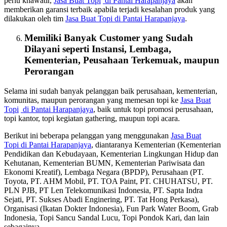
perlu khawatir,
Jasa Buat Topi
di Pantai Harapanjaya
akan
memberikan garansi terbaik apabila terjadi kesalahan produk yang
dilakukan oleh tim
Jasa Buat Topi
di Pantai Harapanjaya
.
Memiliki Banyak Customer yang Sudah
Dilayani seperti Instansi, Lembaga,
Kementerian, Peusahaan Terkemuak, maupun
Perorangan
Selama ini sudah banyak pelanggan baik perusahaan, kementerian,
komunitas, maupun perorangan yang memesan topi ke
Jasa Buat
Topi
di Pantai Harapanjaya
, baik untuk topi promosi perusahaan,
topi kantor, topi kegiatan gathering, maupun topi acara.
Berikut ini beberapa pelanggan yang menggunakan
Jasa Buat
Topi
di Pantai Harapanjaya
, diantaranya Kementerian (Kementerian
Pendidikan dan Kebudayaan, Kementerian Lingkungan Hidup dan
Kehutanan, Kementerian BUMN, Kementerian Pariwisata dan
Ekonomi Kreatif), Lembaga Negara (BPDP), Perusahaan (PT.
Toyota, PT. AHM Mobil, PT. TOA Paint, PT. CHUHATSU, PT.
PLN PJB, PT Len Telekomunikasi Indonesia, PT. Sapta Indra
Sejati, PT. Sukses Abadi Enginering, PT. Tat Hong Perkasa),
Organisasi (Ikatan Dokter Indonesia), Fun Park Water Boom, Grab
Indonesia, Topi Sancu Sandal Lucu, Topi Pondok Kari, dan lain
sebagainya.