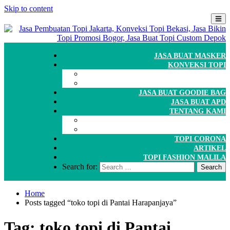
Skip to content
JASA BUAT MASKER
KONVEKSI TOPI
CARA ORDER
WORKSHOP
JASA BUAT GOODIE BAG
JASA BUAT APD
TENTANG KAMI
GALERI
PORTOFOLIO
TOPI CORONA
ARTIKEL
TOPI FASHION MALILA
Search for:
Home
Posts tagged “toko topi di Pantai Harapanjaya”
Tag:
toko topi di Pantai