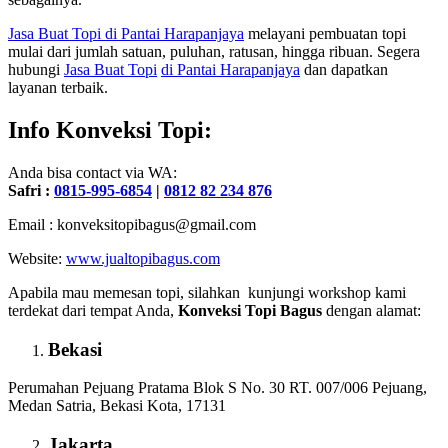
Jasa Buat Topi
di Pantai Harapanjaya
melayani pembuatan topi
mulai dari jumlah satuan, puluhan, ratusan, hingga ribuan. Segera
hubungi
Jasa Buat Topi
di Pantai Harapanjaya
dan dapatkan
layanan terbaik.
Info Konveksi Topi:
Anda bisa contact via WA:
Safri :
0815-995-6854
|
0812 82 234 876
Email : konveksitopibagus@gmail.com
Website:
www.jualtopibagus.com
Apabila mau memesan topi, silahkan kunjungi workshop kami
terdekat dari tempat Anda,
Konveksi Topi Bagus
dengan alamat:
Bekasi
Perumahan Pejuang Pratama Blok S No. 30 RT. 007/006 Pejuang,
Medan Satria, Bekasi Kota, 17131
Jakarta