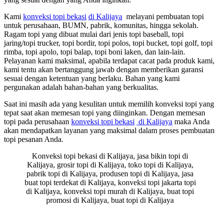
Kami
konveksi topi bekasi
di Kalijaya
melayani pembuatan topi
untuk perusahaan, BUMN, pabrik, komunitas, hingga sekolah.
Ragam topi yang dibuat mulai dari jenis topi baseball, topi
jaring/topi trucker, topi bordir, topi polos, topi bucket, topi golf, topi
rimba, topi apolo, topi balap, topi boni laken, dan lain-lain.
Pelayanan kami maksimal, apabila terdapat cacat pada produk kami,
kami tentu akan bertanggung jawab dengan memberikan garansi
sesuai dengan ketentuan yang berlaku. Bahan yang kami
pergunakan adalah bahan-bahan yang berkualitas.
Saat ini masih ada yang kesulitan untuk memilih konveksi topi yang
tepat saat akan memesan topi yang diinginkan. Dengan memesan
topi pada perusahaan
konveksi topi bekasi
di Kalijaya
maka Anda
akan mendapatkan layanan yang maksimal dalam proses pembuatan
topi pesanan Anda.
Konveksi topi bekasi di Kalijaya, jasa bikin topi di
Kalijaya, grosir topi di Kalijaya, toko topi di Kalijaya,
pabrik topi di Kalijaya, produsen topi di Kalijaya, jasa
buat topi terdekat di Kalijaya, konveksi topi jakarta topi
di Kalijaya, konveksi topi murah di Kalijaya, buat topi
promosi di Kalijaya, buat topi di Kalijaya