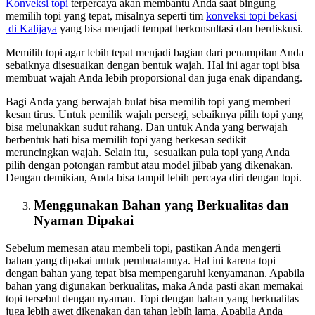
Konveksi topi
terpercaya akan membantu Anda saat bingung
memilih topi yang tepat, misalnya seperti tim
konveksi topi bekasi
di Kalijaya
yang bisa menjadi tempat berkonsultasi dan berdiskusi.
Memilih topi agar lebih tepat menjadi bagian dari penampilan Anda
sebaiknya disesuaikan dengan bentuk wajah. Hal ini agar topi bisa
membuat wajah Anda lebih proporsional dan juga enak dipandang.
Bagi Anda yang berwajah bulat bisa memilih topi yang memberi
kesan tirus. Untuk pemilik wajah persegi, sebaiknya pilih topi yang
bisa melunakkan sudut rahang. Dan untuk Anda yang berwajah
berbentuk hati bisa memilih topi yang berkesan sedikit
meruncingkan wajah. Selain itu, sesuaikan pula topi yang Anda
pilih dengan potongan rambut atau model jilbab yang dikenakan.
Dengan demikian, Anda bisa tampil lebih percaya diri dengan topi.
Menggunakan Bahan yang Berkualitas dan
Nyaman Dipakai
Sebelum memesan atau membeli topi, pastikan Anda mengerti
bahan yang dipakai untuk pembuatannya. Hal ini karena topi
dengan bahan yang tepat bisa mempengaruhi kenyamanan. Apabila
bahan yang digunakan berkualitas, maka Anda pasti akan memakai
topi tersebut dengan nyaman. Topi dengan bahan yang berkualitas
juga lebih awet dikenakan dan tahan lebih lama. Apabila Anda