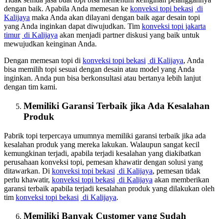
dengan baik. Apabila Anda memesan ke
konveksi topi bekasi
di
Kalijaya
maka Anda akan dilayani dengan baik agar desain topi
yang Anda inginkan dapat diwujudkan. Tim
konveksi topi jakarta
timur
di Kalijaya
akan menjadi partner diskusi yang baik untuk
mewujudkan keinginan Anda.
Dengan memesan topi di
konveksi topi bekasi
di Kalijaya
, Anda
bisa memilih topi sesuai dengan desain atau model yang Anda
inginkan. Anda pun bisa berkonsultasi atau bertanya lebih lanjut
dengan tim kami.
Memiliki Garansi Terbaik jika Ada Kesalahan
Produk
Pabrik topi terpercaya umumnya memiliki garansi terbaik jika ada
kesalahan produk yang mereka lakukan. Walaupun sangat kecil
kemungkinan terjadi, apabila terjadi kesalahan yang diakibatkan
perusahaan konveksi topi, pemesan khawatir dengan solusi yang
ditawarkan. Di
konveksi topi bekasi
di Kalijaya
, pemesan tidak
perlu khawatir,
konveksi topi bekasi
di Kalijaya
akan memberikan
garansi terbaik apabila terjadi kesalahan produk yang dilakukan oleh
tim
konveksi topi bekasi
di Kalijaya
.
Memiliki Banyak Customer yang Sudah