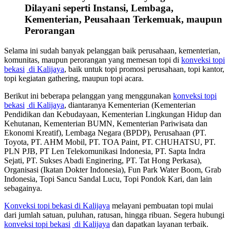
Dilayani seperti Instansi, Lembaga,
Kementerian, Peusahaan Terkemuak, maupun
Perorangan
Selama ini sudah banyak pelanggan baik perusahaan, kementerian,
komunitas, maupun perorangan yang memesan topi di
konveksi topi
bekasi
di Kalijaya
, baik untuk topi promosi perusahaan, topi kantor,
topi kegiatan gathering, maupun topi acara.
Berikut ini beberapa pelanggan yang menggunakan
konveksi topi
bekasi
di Kalijaya
, diantaranya Kementerian (Kementerian
Pendidikan dan Kebudayaan, Kementerian Lingkungan Hidup dan
Kehutanan, Kementerian BUMN, Kementerian Pariwisata dan
Ekonomi Kreatif), Lembaga Negara (BPDP), Perusahaan (PT.
Toyota, PT. AHM Mobil, PT. TOA Paint, PT. CHUHATSU, PT.
PLN PJB, PT Len Telekomunikasi Indonesia, PT. Sapta Indra
Sejati, PT. Sukses Abadi Enginering, PT. Tat Hong Perkasa),
Organisasi (Ikatan Dokter Indonesia), Fun Park Water Boom, Grab
Indonesia, Topi Sancu Sandal Lucu, Topi Pondok Kari, dan lain
sebagainya.
Konveksi topi bekasi
di Kalijaya
melayani pembuatan topi mulai
dari jumlah satuan, puluhan, ratusan, hingga ribuan. Segera hubungi
konveksi topi bekasi
di Kalijaya
dan dapatkan layanan terbaik.