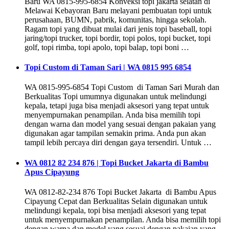
Baru WA 0815-995-6854 Konveksi topi jakarta selatan di
Melawai Kebayoran Baru melayani pembuatan topi untuk
perusahaan, BUMN, pabrik, komunitas, hingga sekolah.
Ragam topi yang dibuat mulai dari jenis topi baseball, topi
jaring/topi trucker, topi bordir, topi polos, topi bucket, topi
golf, topi rimba, topi apolo, topi balap, topi boni …
Topi Custom di Taman Sari | WA 0815 995 6854
WA 0815-995-6854 Topi Custom di Taman Sari Murah dan
Berkualitas Topi umumnya digunakan untuk melindungi
kepala, tetapi juga bisa menjadi aksesori yang tepat untuk
menyempurnakan penampilan. Anda bisa memilih topi
dengan warna dan model yang sesuai dengan pakaian yang
digunakan agar tampilan semakin prima. Anda pun akan
tampil lebih percaya diri dengan gaya tersendiri. Untuk …
WA 0812 82 234 876 | Topi Bucket Jakarta di Bambu
Apus Cipayung
WA 0812-82-234 876 Topi Bucket Jakarta di Bambu Apus
Cipayung Cepat dan Berkualitas Selain digunakan untuk
melindungi kepala, topi bisa menjadi aksesori yang tepat
untuk menyempurnakan penampilan. Anda bisa memilih topi
dengan warna dan model yang sesuai dengan pakaian yang