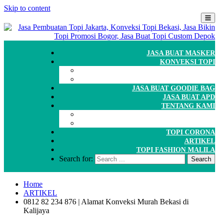
Skip to content
JASA BUAT MASKER
KONVEKSI TOPI
CARA ORDER
WORKSHOP
JASA BUAT GOODIE BAG
JASA BUAT APD
TENTANG KAMI
GALERI
PORTOFOLIO
TOPI CORONA
ARTIKEL
TOPI FASHION MALILA
Search for:
Home
ARTIKEL
0812 82 234 876 | Alamat Konveksi Murah Bekasi di
Kalijaya