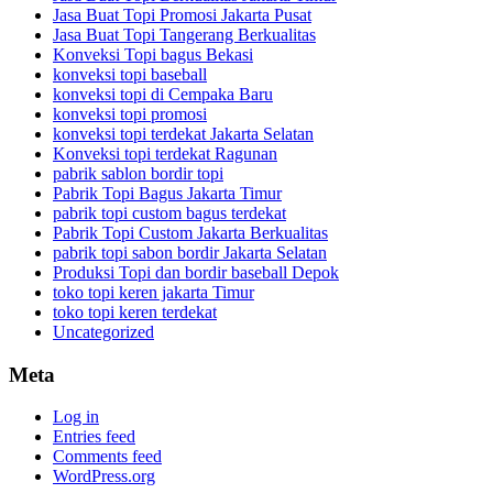
Jasa Buat Topi Promosi Jakarta Pusat
Jasa Buat Topi Tangerang Berkualitas
Konveksi Topi bagus Bekasi
konveksi topi baseball
konveksi topi di Cempaka Baru
konveksi topi promosi
konveksi topi terdekat Jakarta Selatan
Konveksi topi terdekat Ragunan
pabrik sablon bordir topi
Pabrik Topi Bagus Jakarta Timur
pabrik topi custom bagus terdekat
Pabrik Topi Custom Jakarta Berkualitas
pabrik topi sabon bordir Jakarta Selatan
Produksi Topi dan bordir baseball Depok
toko topi keren jakarta Timur
toko topi keren terdekat
Uncategorized
Meta
Log in
Entries feed
Comments feed
WordPress.org