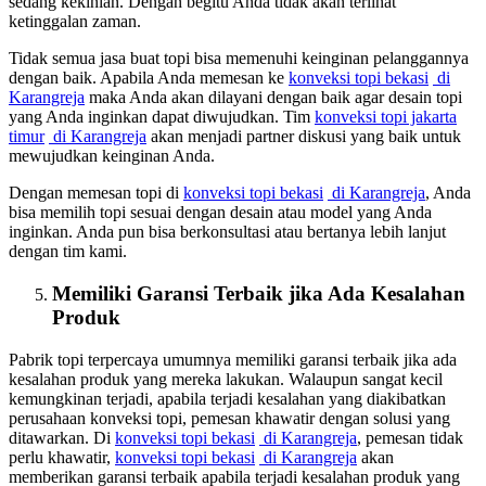
sedang kekinian. Dengan begitu Anda tidak akan terlihat
ketinggalan zaman.
Tidak semua jasa buat topi bisa memenuhi keinginan pelanggannya
dengan baik. Apabila Anda memesan ke
konveksi topi bekasi
di
Karangreja
maka Anda akan dilayani dengan baik agar desain topi
yang Anda inginkan dapat diwujudkan. Tim
konveksi topi jakarta
timur
di Karangreja
akan menjadi partner diskusi yang baik untuk
mewujudkan keinginan Anda.
Dengan memesan topi di
konveksi topi bekasi
di Karangreja
, Anda
bisa memilih topi sesuai dengan desain atau model yang Anda
inginkan. Anda pun bisa berkonsultasi atau bertanya lebih lanjut
dengan tim kami.
Memiliki Garansi Terbaik jika Ada Kesalahan
Produk
Pabrik topi terpercaya umumnya memiliki garansi terbaik jika ada
kesalahan produk yang mereka lakukan. Walaupun sangat kecil
kemungkinan terjadi, apabila terjadi kesalahan yang diakibatkan
perusahaan konveksi topi, pemesan khawatir dengan solusi yang
ditawarkan. Di
konveksi topi bekasi
di Karangreja
, pemesan tidak
perlu khawatir,
konveksi topi bekasi
di Karangreja
akan
memberikan garansi terbaik apabila terjadi kesalahan produk yang