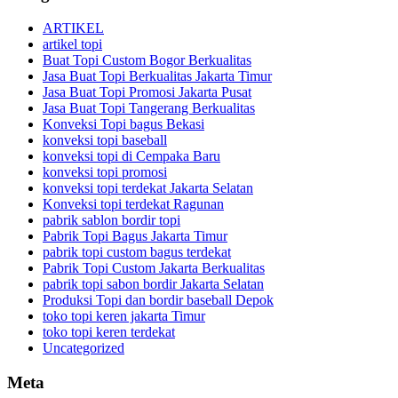
ARTIKEL
artikel topi
Buat Topi Custom Bogor Berkualitas
Jasa Buat Topi Berkualitas Jakarta Timur
Jasa Buat Topi Promosi Jakarta Pusat
Jasa Buat Topi Tangerang Berkualitas
Konveksi Topi bagus Bekasi
konveksi topi baseball
konveksi topi di Cempaka Baru
konveksi topi promosi
konveksi topi terdekat Jakarta Selatan
Konveksi topi terdekat Ragunan
pabrik sablon bordir topi
Pabrik Topi Bagus Jakarta Timur
pabrik topi custom bagus terdekat
Pabrik Topi Custom Jakarta Berkualitas
pabrik topi sabon bordir Jakarta Selatan
Produksi Topi dan bordir baseball Depok
toko topi keren jakarta Timur
toko topi keren terdekat
Uncategorized
Meta