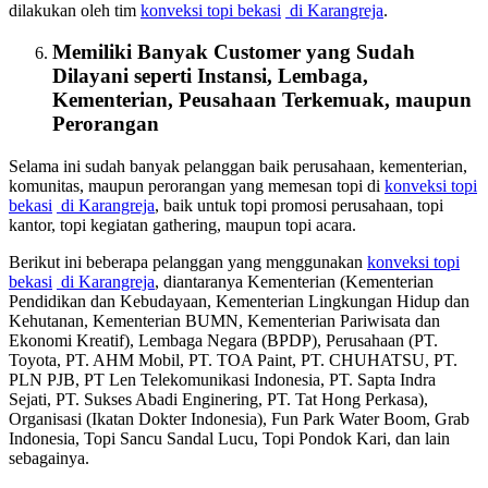
dilakukan oleh tim
konveksi topi bekasi
di Karangreja
.
Memiliki Banyak Customer yang Sudah
Dilayani seperti Instansi, Lembaga,
Kementerian, Peusahaan Terkemuak, maupun
Perorangan
Selama ini sudah banyak pelanggan baik perusahaan, kementerian,
komunitas, maupun perorangan yang memesan topi di
konveksi topi
bekasi
di Karangreja
, baik untuk topi promosi perusahaan, topi
kantor, topi kegiatan gathering, maupun topi acara.
Berikut ini beberapa pelanggan yang menggunakan
konveksi topi
bekasi
di Karangreja
, diantaranya Kementerian (Kementerian
Pendidikan dan Kebudayaan, Kementerian Lingkungan Hidup dan
Kehutanan, Kementerian BUMN, Kementerian Pariwisata dan
Ekonomi Kreatif), Lembaga Negara (BPDP), Perusahaan (PT.
Toyota, PT. AHM Mobil, PT. TOA Paint, PT. CHUHATSU, PT.
PLN PJB, PT Len Telekomunikasi Indonesia, PT. Sapta Indra
Sejati, PT. Sukses Abadi Enginering, PT. Tat Hong Perkasa),
Organisasi (Ikatan Dokter Indonesia), Fun Park Water Boom, Grab
Indonesia, Topi Sancu Sandal Lucu, Topi Pondok Kari, dan lain
sebagainya.