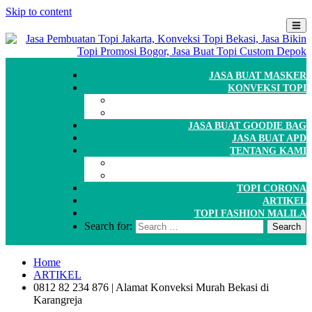
Skip to content
JASA BUAT MASKER
KONVEKSI TOPI
CARA ORDER
WORKSHOP
JASA BUAT GOODIE BAG
JASA BUAT APD
TENTANG KAMI
GALERI
PORTOFOLIO
TOPI CORONA
ARTIKEL
TOPI FASHION MALILA
Search for:
Home
ARTIKEL
0812 82 234 876 | Alamat Konveksi Murah Bekasi di
Karangreja