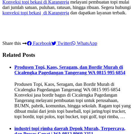
Konveksi topi bekasi
di Karangreja
melayani pembuatan topi mulai
dari jumlah satuan, puluhan, ratusan, hingga ribuan. Segera hubungi
konveksi topi bekasi
di Karangreja
dan dapatkan layanan terbaik.
Share this
Facebook
Twitter
WhatsApp
Related Posts
Produsen Topi, Kaos, Seragam, dan Bordir Murah di
Cicalengka Pagedangan Tangerang WA 0815 995 6854
Produsen Topi, Kaos, Seragam, dan Bordir Murah di
Cicalengka Pagedangan Tangerang| WA 0815 995 6854
Konveksi jasa bordir bagus di Cicalengka Pagedangan
Tangerang melayani pembuatan topi untuk perusahaan,
BUMN, pabrik, komunitas, hingga sekolah. Ragam topi yang
dibuat mulai dari jenis topi baseball, topi jaring/topi trucker,
topi bordir, topi polos, topi bucket, topi golf, topi rimba, …
industri topi rimba daerah Depok Murah, Terpercaya,
dan Proses Cepat | WA 0812 8969 2251