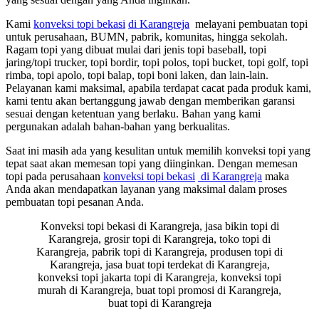
Kami
konveksi topi bekasi
di Karangreja
melayani pembuatan topi
untuk perusahaan, BUMN, pabrik, komunitas, hingga sekolah.
Ragam topi yang dibuat mulai dari jenis topi baseball, topi
jaring/topi trucker, topi bordir, topi polos, topi bucket, topi golf, topi
rimba, topi apolo, topi balap, topi boni laken, dan lain-lain.
Pelayanan kami maksimal, apabila terdapat cacat pada produk kami,
kami tentu akan bertanggung jawab dengan memberikan garansi
sesuai dengan ketentuan yang berlaku. Bahan yang kami
pergunakan adalah bahan-bahan yang berkualitas.
Saat ini masih ada yang kesulitan untuk memilih konveksi topi yang
tepat saat akan memesan topi yang diinginkan. Dengan memesan
topi pada perusahaan
konveksi topi bekasi
di Karangreja
maka
Anda akan mendapatkan layanan yang maksimal dalam proses
pembuatan topi pesanan Anda.
Konveksi topi bekasi di Karangreja, jasa bikin topi di
Karangreja, grosir topi di Karangreja, toko topi di
Karangreja, pabrik topi di Karangreja, produsen topi di
Karangreja, jasa buat topi terdekat di Karangreja,
konveksi topi jakarta topi di Karangreja, konveksi topi
murah di Karangreja, buat topi promosi di Karangreja,
buat topi di Karangreja