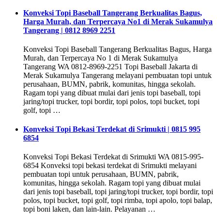
Konveksi Topi Baseball Tangerang Berkualitas Bagus,
Harga Murah, dan Terpercaya No1 di Merak Sukamulya
Tangerang | 0812 8969 2251
Konveksi Topi Baseball Tangerang Berkualitas Bagus, Harga
Murah, dan Terpercaya No 1 di Merak Sukamulya
Tangerang WA 0812-8969-2251 Topi Baseball Jakarta di
Merak Sukamulya Tangerang melayani pembuatan topi untuk
perusahaan, BUMN, pabrik, komunitas, hingga sekolah.
Ragam topi yang dibuat mulai dari jenis topi baseball, topi
jaring/topi trucker, topi bordir, topi polos, topi bucket, topi
golf, topi …
Konveksi Topi Bekasi Terdekat di Srimukti | 0815 995
6854
Konveksi Topi Bekasi Terdekat di Srimukti WA 0815-995-
6854 Konveksi topi bekasi terdekat di Srimukti melayani
pembuatan topi untuk perusahaan, BUMN, pabrik,
komunitas, hingga sekolah. Ragam topi yang dibuat mulai
dari jenis topi baseball, topi jaring/topi trucker, topi bordir, topi
polos, topi bucket, topi golf, topi rimba, topi apolo, topi balap,
topi boni laken, dan lain-lain. Pelayanan …