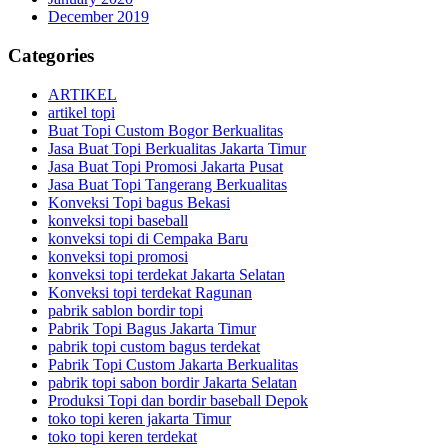
December 2019
Categories
ARTIKEL
artikel topi
Buat Topi Custom Bogor Berkualitas
Jasa Buat Topi Berkualitas Jakarta Timur
Jasa Buat Topi Promosi Jakarta Pusat
Jasa Buat Topi Tangerang Berkualitas
Konveksi Topi bagus Bekasi
konveksi topi baseball
konveksi topi di Cempaka Baru
konveksi topi promosi
konveksi topi terdekat Jakarta Selatan
Konveksi topi terdekat Ragunan
pabrik sablon bordir topi
Pabrik Topi Bagus Jakarta Timur
pabrik topi custom bagus terdekat
Pabrik Topi Custom Jakarta Berkualitas
pabrik topi sabon bordir Jakarta Selatan
Produksi Topi dan bordir baseball Depok
toko topi keren jakarta Timur
toko topi keren terdekat