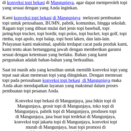
di
konveksi topi bekasi
di
Mangunjaya
, agar dapat memperoleh topi
yang sesuai dengan yang Anda inginkan.
Kami
konveksi topi bekasi
di Mangunjaya
melayani pembuatan
topi untuk perusahaan, BUMN, pabrik, komunitas, hingga sekolah.
Ragam topi yang dibuat mulai dari jenis topi baseball, topi
jaring/topi trucker, topi bordir, topi polos, topi bucket, topi golf, topi
rimba, topi apolo, topi balap, topi boni laken, dan lain-lain.
Pelayanan kami maksimal, apabila terdapat cacat pada produk kami,
kami tentu akan bertanggung jawab dengan memberikan garansi
sesuai dengan ketentuan yang berlaku. Bahan yang kami
pergunakan adalah bahan-bahan yang berkualitas.
Saat ini masih ada yang kesulitan untuk memilih konveksi topi yang
tepat saat akan memesan topi yang diinginkan. Dengan memesan
topi pada perusahaan
konveksi topi bekasi
di Mangunjaya
maka
Anda akan mendapatkan layanan yang maksimal dalam proses
pembuatan topi pesanan Anda.
Konveksi topi bekasi di Mangunjaya, jasa bikin topi di
Mangunjaya, grosir topi di Mangunjaya, toko topi di
Mangunjaya, pabrik topi di Mangunjaya, produsen topi
di Mangunjaya, jasa buat topi terdekat di Mangunjaya,
konveksi topi jakarta topi di Mangunjaya, konveksi topi
murah di Mangunjaya, buat topi promosi di