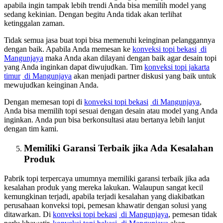
apabila ingin tampak lebih trendi Anda bisa memilih model yang
sedang kekinian. Dengan begitu Anda tidak akan terlihat
ketinggalan zaman.
Tidak semua jasa buat topi bisa memenuhi keinginan pelanggannya
dengan baik. Apabila Anda memesan ke
konveksi topi bekasi
di
Mangunjaya
maka Anda akan dilayani dengan baik agar desain topi
yang Anda inginkan dapat diwujudkan. Tim
konveksi topi jakarta
timur
di Mangunjaya
akan menjadi partner diskusi yang baik untuk
mewujudkan keinginan Anda.
Dengan memesan topi di
konveksi topi bekasi
di Mangunjaya
,
Anda bisa memilih topi sesuai dengan desain atau model yang Anda
inginkan. Anda pun bisa berkonsultasi atau bertanya lebih lanjut
dengan tim kami.
Memiliki Garansi Terbaik jika Ada Kesalahan
Produk
Pabrik topi terpercaya umumnya memiliki garansi terbaik jika ada
kesalahan produk yang mereka lakukan. Walaupun sangat kecil
kemungkinan terjadi, apabila terjadi kesalahan yang diakibatkan
perusahaan konveksi topi, pemesan khawatir dengan solusi yang
ditawarkan. Di
konveksi topi bekasi
di Mangunjaya
, pemesan tidak