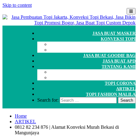
Skip to content
JASA BUAT MASKER
KONVEKSI TOPI
CARA ORDER
WORKSHOP
JASA BUAT GOODIE BAG
JASA BUAT APD
TENTANG KAMI
GALERI
PORTOFOLIO
TOPI CORONA
ARTIKEL
TOPI FASHION MALILA
Search for:
Home
ARTIKEL
0812 82 234 876 | Alamat Konveksi Murah Bekasi di
Mangunjaya