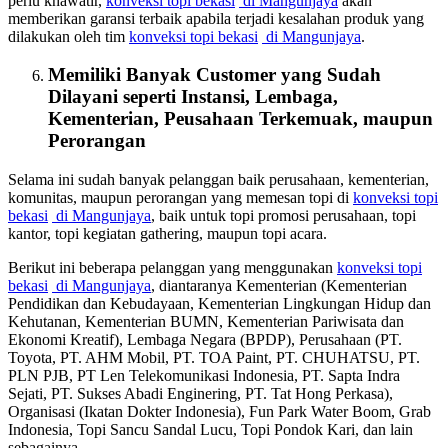
perlu khawatir,
konveksi topi bekasi
di Mangunjaya
akan
memberikan garansi terbaik apabila terjadi kesalahan produk yang
dilakukan oleh tim
konveksi topi bekasi
di Mangunjaya
.
Memiliki Banyak Customer yang Sudah
Dilayani seperti Instansi, Lembaga,
Kementerian, Peusahaan Terkemuak, maupun
Perorangan
Selama ini sudah banyak pelanggan baik perusahaan, kementerian,
komunitas, maupun perorangan yang memesan topi di
konveksi topi
bekasi
di Mangunjaya
, baik untuk topi promosi perusahaan, topi
kantor, topi kegiatan gathering, maupun topi acara.
Berikut ini beberapa pelanggan yang menggunakan
konveksi topi
bekasi
di Mangunjaya
, diantaranya Kementerian (Kementerian
Pendidikan dan Kebudayaan, Kementerian Lingkungan Hidup dan
Kehutanan, Kementerian BUMN, Kementerian Pariwisata dan
Ekonomi Kreatif), Lembaga Negara (BPDP), Perusahaan (PT.
Toyota, PT. AHM Mobil, PT. TOA Paint, PT. CHUHATSU, PT.
PLN PJB, PT Len Telekomunikasi Indonesia, PT. Sapta Indra
Sejati, PT. Sukses Abadi Enginering, PT. Tat Hong Perkasa),
Organisasi (Ikatan Dokter Indonesia), Fun Park Water Boom, Grab
Indonesia, Topi Sancu Sandal Lucu, Topi Pondok Kari, dan lain
sebagainya.