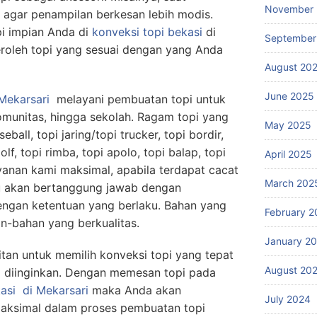
November
i agar penampilan berkesan lebih modis.
i impian Anda di
konveksi topi bekasi
di
September
roleh topi yang sesuai dengan yang Anda
August 20
June 2025
 Mekarsari
melayani pembuatan topi untuk
omunitas, hingga sekolah. Ragam topi yang
May 2025
eball, topi jaring/topi trucker, topi bordir,
olf, topi rimba, topi apolo, topi balap, topi
April 2025
layanan kami maksimal, apabila terdapat cacat
March 202
u akan bertanggung jawab dengan
engan ketentuan yang berlaku. Bahan yang
February 2
n-bahan yang berkualitas.
January 2
itan untuk memilih konveksi topi yang tepat
August 20
 diinginkan. Dengan memesan topi pada
asi
di Mekarsari
maka Anda akan
July 2024
aksimal dalam proses pembuatan topi