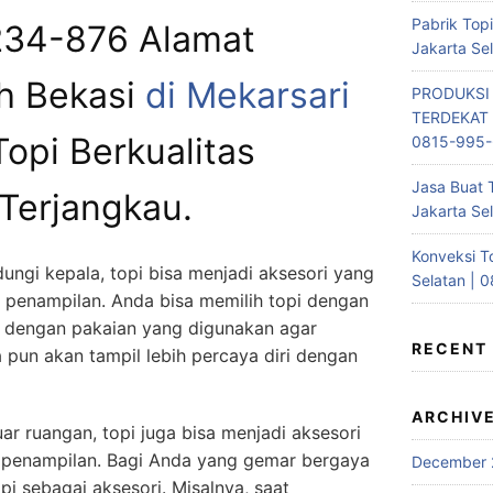
Pabrik Top
234-876 Alamat
Jakarta Se
h Bekasi
di Mekarsari
PRODUKSI
TERDEKAT 
opi Berkualitas
0815-995
Jasa Buat 
Terjangkau.
Jakarta Se
Konveksi T
ungi kepala, topi bisa menjadi aksesori yang
Selatan | 
penampilan. Anda bisa memilih topi dengan
 dengan pakaian yang digunakan agar
RECENT
 pun akan tampil lebih percaya diri dengan
ARCHIV
ar ruangan, topi juga bisa menjadi aksesori
 penampilan. Bagi Anda yang gemar bergaya
December 
i sebagai aksesori. Misalnya, saat