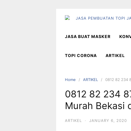
Skip
to
content
JASA BUAT MASKER
KONV
TOPI CORONA
ARTIKEL
Home
ARTIKEL
0812 82 234 8
0812 82 234 8
Murah Bekasi d
ARTIKEL
·
JANUARY 6, 2020