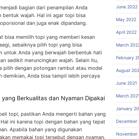
June 2022
t menjadi bagian dari penampilan Anda
bentuk wajah. Hal ini agar topi bisa
May 2022
oporsional dan juga enak dipandang.
April 2022
t bisa memilih topi yang memberi kesan
segi, sebaiknya pilih topi yang bisa
March 202
n untuk Anda yang berwajah berbentuk hati
February 2
an sedikit meruncingkan wajah. Selain itu,
a pilih dengan potongan rambut atau model
August 20
n demikian, Anda bisa tampil lebih percaya
June 2021
March 202
yang Berkualitas dan Nyaman Dipakai
January 2
i topi, pastikan Anda mengerti bahan yang
Hal ini karena topi dengan bahan yang tepat
December 
an. Apabila bahan yang digunakan
November
 akan memakai topi tersebut dengan nyaman.