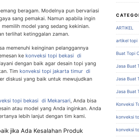
 memang beragam. Modelnya pun bervariasi
CATEGO
 gaya sang pemakai. Namun apabila ingin
a memilih model yang sedang kekinian.
ARTIKEL
n terlihat ketinggalan zaman.
artikel topi
bisa memenuhi keinginan pelanggannya
Buat Topi 
memesan ke
konveksi topi bekasi
di
ayani dengan baik agar desain topi yang
Jasa Buat T
kan. Tim
konveksi topi jakarta timur
di
er diskusi yang baik untuk mewujudkan
Jasa Buat 
Jasa Buat 
eksi topi bekasi
di Mekarsari
, Anda bisa
Konveksi T
esain atau model yang Anda inginkan. Anda
ertanya lebih lanjut dengan tim kami.
konveksi to
konveksi t
baik jika Ada Kesalahan Produk