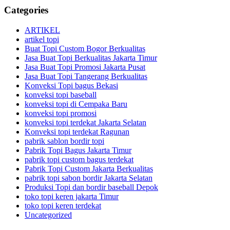
Categories
ARTIKEL
artikel topi
Buat Topi Custom Bogor Berkualitas
Jasa Buat Topi Berkualitas Jakarta Timur
Jasa Buat Topi Promosi Jakarta Pusat
Jasa Buat Topi Tangerang Berkualitas
Konveksi Topi bagus Bekasi
konveksi topi baseball
konveksi topi di Cempaka Baru
konveksi topi promosi
konveksi topi terdekat Jakarta Selatan
Konveksi topi terdekat Ragunan
pabrik sablon bordir topi
Pabrik Topi Bagus Jakarta Timur
pabrik topi custom bagus terdekat
Pabrik Topi Custom Jakarta Berkualitas
pabrik topi sabon bordir Jakarta Selatan
Produksi Topi dan bordir baseball Depok
toko topi keren jakarta Timur
toko topi keren terdekat
Uncategorized