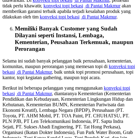
ditawarkan. Di
konveksi topi bekasi
di Pantai Makmur
, pemesan
tidak perlu khawatir,
konveksi topi bekasi
di Pantai Makmur
akan
memberikan garansi terbaik apabila terjadi kesalahan produk yang
dilakukan oleh tim
konveksi topi bekasi
di Pantai Makmur
.
Memiliki Banyak Customer yang Sudah
Dilayani seperti Instansi, Lembaga,
Kementerian, Peusahaan Terkemuak, maupun
Perorangan
Selama ini sudah banyak pelanggan baik perusahaan, kementerian,
komunitas, maupun perorangan yang memesan topi di
konveksi topi
bekasi
di Pantai Makmur
, baik untuk topi promosi perusahaan, topi
kantor, topi kegiatan gathering, maupun topi acara.
Berikut ini beberapa pelanggan yang menggunakan
konveksi topi
bekasi
di Pantai Makmur
, diantaranya Kementerian (Kementerian
Pendidikan dan Kebudayaan, Kementerian Lingkungan Hidup dan
Kehutanan, Kementerian BUMN, Kementerian Pariwisata dan
Ekonomi Kreatif), Lembaga Negara (BPDP), Perusahaan (PT.
Toyota, PT. AHM Mobil, PT. TOA Paint, PT. CHUHATSU, PT.
PLN PJB, PT Len Telekomunikasi Indonesia, PT. Sapta Indra
Sejati, PT. Sukses Abadi Enginering, PT. Tat Hong Perkasa),
Organisasi (Ikatan Dokter Indonesia), Fun Park Water Boom, Grab
Indonesia, Topi Sancu Sandal Lucu, Topi Pondok Kari, dan lain