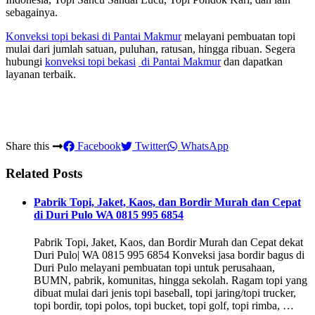
sebagainya.
Konveksi topi bekasi
di Pantai Makmur
melayani pembuatan topi
mulai dari jumlah satuan, puluhan, ratusan, hingga ribuan. Segera
hubungi
konveksi topi bekasi
di Pantai Makmur
dan dapatkan
layanan terbaik.
Share this
Facebook
Twitter
WhatsApp
Related Posts
Pabrik Topi, Jaket, Kaos, dan Bordir Murah dan Cepat
di Duri Pulo WA 0815 995 6854
Pabrik Topi, Jaket, Kaos, dan Bordir Murah dan Cepat dekat
Duri Pulo| WA 0815 995 6854 Konveksi jasa bordir bagus di
Duri Pulo melayani pembuatan topi untuk perusahaan,
BUMN, pabrik, komunitas, hingga sekolah. Ragam topi yang
dibuat mulai dari jenis topi baseball, topi jaring/topi trucker,
topi bordir, topi polos, topi bucket, topi golf, topi rimba, …