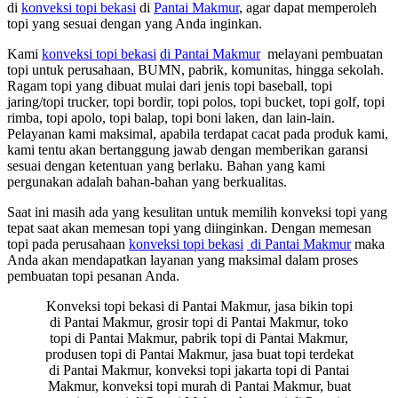
di
konveksi topi bekasi
di
Pantai Makmur
, agar dapat memperoleh
topi yang sesuai dengan yang Anda inginkan.
Kami
konveksi topi bekasi
di Pantai Makmur
melayani pembuatan
topi untuk perusahaan, BUMN, pabrik, komunitas, hingga sekolah.
Ragam topi yang dibuat mulai dari jenis topi baseball, topi
jaring/topi trucker, topi bordir, topi polos, topi bucket, topi golf, topi
rimba, topi apolo, topi balap, topi boni laken, dan lain-lain.
Pelayanan kami maksimal, apabila terdapat cacat pada produk kami,
kami tentu akan bertanggung jawab dengan memberikan garansi
sesuai dengan ketentuan yang berlaku. Bahan yang kami
pergunakan adalah bahan-bahan yang berkualitas.
Saat ini masih ada yang kesulitan untuk memilih konveksi topi yang
tepat saat akan memesan topi yang diinginkan. Dengan memesan
topi pada perusahaan
konveksi topi bekasi
di Pantai Makmur
maka
Anda akan mendapatkan layanan yang maksimal dalam proses
pembuatan topi pesanan Anda.
Konveksi topi bekasi di Pantai Makmur, jasa bikin topi
di Pantai Makmur, grosir topi di Pantai Makmur, toko
topi di Pantai Makmur, pabrik topi di Pantai Makmur,
produsen topi di Pantai Makmur, jasa buat topi terdekat
di Pantai Makmur, konveksi topi jakarta topi di Pantai
Makmur, konveksi topi murah di Pantai Makmur, buat