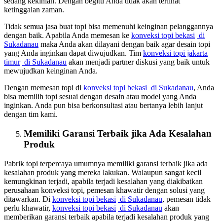
sedang kekinian. Dengan begitu Anda tidak akan terlihat
ketinggalan zaman.
Tidak semua jasa buat topi bisa memenuhi keinginan pelanggannya
dengan baik. Apabila Anda memesan ke
konveksi topi bekasi
di
Sukadanau
maka Anda akan dilayani dengan baik agar desain topi
yang Anda inginkan dapat diwujudkan. Tim
konveksi topi jakarta
timur
di Sukadanau
akan menjadi partner diskusi yang baik untuk
mewujudkan keinginan Anda.
Dengan memesan topi di
konveksi topi bekasi
di Sukadanau
, Anda
bisa memilih topi sesuai dengan desain atau model yang Anda
inginkan. Anda pun bisa berkonsultasi atau bertanya lebih lanjut
dengan tim kami.
Memiliki Garansi Terbaik jika Ada Kesalahan
Produk
Pabrik topi terpercaya umumnya memiliki garansi terbaik jika ada
kesalahan produk yang mereka lakukan. Walaupun sangat kecil
kemungkinan terjadi, apabila terjadi kesalahan yang diakibatkan
perusahaan konveksi topi, pemesan khawatir dengan solusi yang
ditawarkan. Di
konveksi topi bekasi
di Sukadanau
, pemesan tidak
perlu khawatir,
konveksi topi bekasi
di Sukadanau
akan
memberikan garansi terbaik apabila terjadi kesalahan produk yang