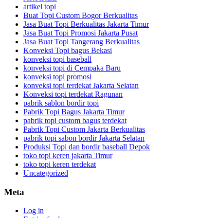
artikel topi
Buat Topi Custom Bogor Berkualitas
Jasa Buat Topi Berkualitas Jakarta Timur
Jasa Buat Topi Promosi Jakarta Pusat
Jasa Buat Topi Tangerang Berkualitas
Konveksi Topi bagus Bekasi
konveksi topi baseball
konveksi topi di Cempaka Baru
konveksi topi promosi
konveksi topi terdekat Jakarta Selatan
Konveksi topi terdekat Ragunan
pabrik sablon bordir topi
Pabrik Topi Bagus Jakarta Timur
pabrik topi custom bagus terdekat
Pabrik Topi Custom Jakarta Berkualitas
pabrik topi sabon bordir Jakarta Selatan
Produksi Topi dan bordir baseball Depok
toko topi keren jakarta Timur
toko topi keren terdekat
Uncategorized
Meta
Log in