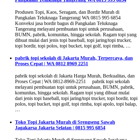
Produsen Topi, Kaos, Seragam, dan Bordir Murah di
Pangkalan Teluknaga Tangerang| WA 0815 995 6854
Konveksi jasa bordir bagus di Pangkalan Teluknaga
Tangerang melayani pembuatan topi untuk perusahaan,
BUMN, pabrik, komunitas, hingga sekolah. Ragam topi yang
dibuat mulai dari jenis topi baseball, topi jaring/topi trucker,
topi bordir, topi polos, topi bucket, topi golf, topi rimba, …
pabrik topi sekolah di Jakarta Murah, Terpercaya, dan
Proses Cepat | WA 0812 8969 2251
pabrik topi sekolah di Jakarta Harga Murah, Berkualitas, dan
Proses Cepat | WA 0812-8969-2251 pabrik topi sekolah
melayani pembuatan topi untuk perusahaan, BUMN, pabrik,
komunitas, hingga sekolah. Ragam topi yang dibuat mulai
dari jenis topi baseball, topi jaring/topi trucker, topi bordir, topi
polos, topi bucket, topi golf, topi rimba, topi apolo, topi balap,
…
Toko Topi Jakarta Murah di Srengseng Sawah
Jagakarsa Jakarta Selatan | 0815 995 6854
Toko Topi Jakarta Murah di Srengseng Sawah Jagakarsa