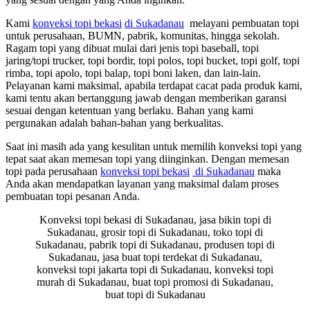
Kami
konveksi topi bekasi
di Sukadanau
melayani pembuatan topi
untuk perusahaan, BUMN, pabrik, komunitas, hingga sekolah.
Ragam topi yang dibuat mulai dari jenis topi baseball, topi
jaring/topi trucker, topi bordir, topi polos, topi bucket, topi golf, topi
rimba, topi apolo, topi balap, topi boni laken, dan lain-lain.
Pelayanan kami maksimal, apabila terdapat cacat pada produk kami,
kami tentu akan bertanggung jawab dengan memberikan garansi
sesuai dengan ketentuan yang berlaku. Bahan yang kami
pergunakan adalah bahan-bahan yang berkualitas.
Saat ini masih ada yang kesulitan untuk memilih konveksi topi yang
tepat saat akan memesan topi yang diinginkan. Dengan memesan
topi pada perusahaan
konveksi topi bekasi
di Sukadanau
maka
Anda akan mendapatkan layanan yang maksimal dalam proses
pembuatan topi pesanan Anda.
Konveksi topi bekasi di Sukadanau, jasa bikin topi di
Sukadanau, grosir topi di Sukadanau, toko topi di
Sukadanau, pabrik topi di Sukadanau, produsen topi di
Sukadanau, jasa buat topi terdekat di Sukadanau,
konveksi topi jakarta topi di Sukadanau, konveksi topi
murah di Sukadanau, buat topi promosi di Sukadanau,
buat topi di Sukadanau