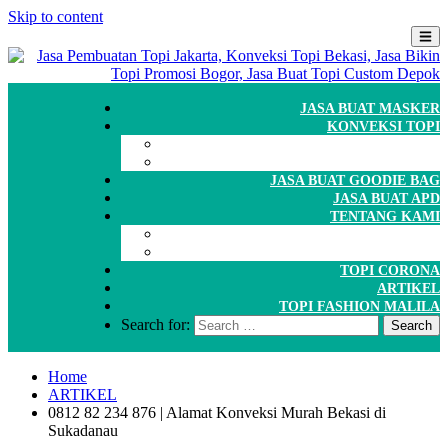
Skip to content
JASA BUAT MASKER
KONVEKSI TOPI
CARA ORDER
WORKSHOP
JASA BUAT GOODIE BAG
JASA BUAT APD
TENTANG KAMI
GALERI
PORTOFOLIO
TOPI CORONA
ARTIKEL
TOPI FASHION MALILA
Search for:
Home
ARTIKEL
0812 82 234 876 | Alamat Konveksi Murah Bekasi di
Sukadanau