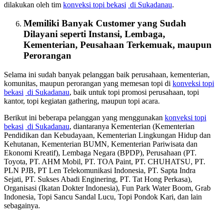
dilakukan oleh tim
konveksi topi bekasi
di Sukadanau
.
Memiliki Banyak Customer yang Sudah
Dilayani seperti Instansi, Lembaga,
Kementerian, Peusahaan Terkemuak, maupun
Perorangan
Selama ini sudah banyak pelanggan baik perusahaan, kementerian,
komunitas, maupun perorangan yang memesan topi di
konveksi topi
bekasi
di Sukadanau
, baik untuk topi promosi perusahaan, topi
kantor, topi kegiatan gathering, maupun topi acara.
Berikut ini beberapa pelanggan yang menggunakan
konveksi topi
bekasi
di Sukadanau
, diantaranya Kementerian (Kementerian
Pendidikan dan Kebudayaan, Kementerian Lingkungan Hidup dan
Kehutanan, Kementerian BUMN, Kementerian Pariwisata dan
Ekonomi Kreatif), Lembaga Negara (BPDP), Perusahaan (PT.
Toyota, PT. AHM Mobil, PT. TOA Paint, PT. CHUHATSU, PT.
PLN PJB, PT Len Telekomunikasi Indonesia, PT. Sapta Indra
Sejati, PT. Sukses Abadi Enginering, PT. Tat Hong Perkasa),
Organisasi (Ikatan Dokter Indonesia), Fun Park Water Boom, Grab
Indonesia, Topi Sancu Sandal Lucu, Topi Pondok Kari, dan lain
sebagainya.