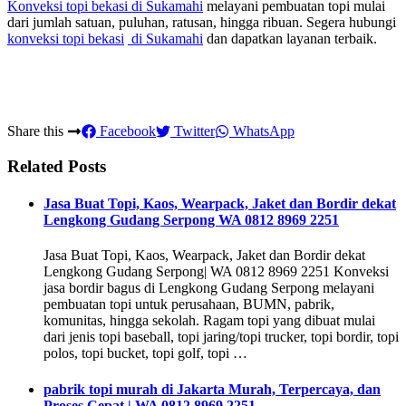
Konveksi topi bekasi
di Sukamahi
melayani pembuatan topi mulai
dari jumlah satuan, puluhan, ratusan, hingga ribuan. Segera hubungi
konveksi topi bekasi
di Sukamahi
dan dapatkan layanan terbaik.
Share this
Facebook
Twitter
WhatsApp
Related Posts
Jasa Buat Topi, Kaos, Wearpack, Jaket dan Bordir dekat
Lengkong Gudang Serpong WA 0812 8969 2251
Jasa Buat Topi, Kaos, Wearpack, Jaket dan Bordir dekat
Lengkong Gudang Serpong| WA 0812 8969 2251 Konveksi
jasa bordir bagus di Lengkong Gudang Serpong melayani
pembuatan topi untuk perusahaan, BUMN, pabrik,
komunitas, hingga sekolah. Ragam topi yang dibuat mulai
dari jenis topi baseball, topi jaring/topi trucker, topi bordir, topi
polos, topi bucket, topi golf, topi …
pabrik topi murah di Jakarta Murah, Terpercaya, dan
Proses Cepat | WA 0812 8969 2251