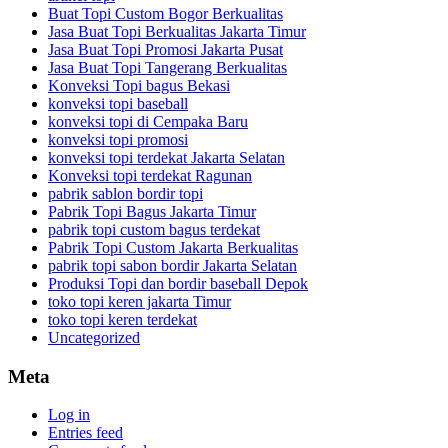
Buat Topi Custom Bogor Berkualitas
Jasa Buat Topi Berkualitas Jakarta Timur
Jasa Buat Topi Promosi Jakarta Pusat
Jasa Buat Topi Tangerang Berkualitas
Konveksi Topi bagus Bekasi
konveksi topi baseball
konveksi topi di Cempaka Baru
konveksi topi promosi
konveksi topi terdekat Jakarta Selatan
Konveksi topi terdekat Ragunan
pabrik sablon bordir topi
Pabrik Topi Bagus Jakarta Timur
pabrik topi custom bagus terdekat
Pabrik Topi Custom Jakarta Berkualitas
pabrik topi sabon bordir Jakarta Selatan
Produksi Topi dan bordir baseball Depok
toko topi keren jakarta Timur
toko topi keren terdekat
Uncategorized
Meta
Log in
Entries feed