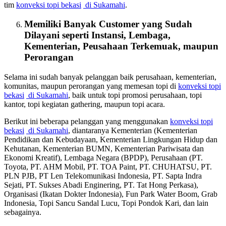
tim
konveksi topi bekasi
di Sukamahi
.
Memiliki Banyak Customer yang Sudah
Dilayani seperti Instansi, Lembaga,
Kementerian, Peusahaan Terkemuak, maupun
Perorangan
Selama ini sudah banyak pelanggan baik perusahaan, kementerian,
komunitas, maupun perorangan yang memesan topi di
konveksi topi
bekasi
di Sukamahi
, baik untuk topi promosi perusahaan, topi
kantor, topi kegiatan gathering, maupun topi acara.
Berikut ini beberapa pelanggan yang menggunakan
konveksi topi
bekasi
di Sukamahi
, diantaranya Kementerian (Kementerian
Pendidikan dan Kebudayaan, Kementerian Lingkungan Hidup dan
Kehutanan, Kementerian BUMN, Kementerian Pariwisata dan
Ekonomi Kreatif), Lembaga Negara (BPDP), Perusahaan (PT.
Toyota, PT. AHM Mobil, PT. TOA Paint, PT. CHUHATSU, PT.
PLN PJB, PT Len Telekomunikasi Indonesia, PT. Sapta Indra
Sejati, PT. Sukses Abadi Enginering, PT. Tat Hong Perkasa),
Organisasi (Ikatan Dokter Indonesia), Fun Park Water Boom, Grab
Indonesia, Topi Sancu Sandal Lucu, Topi Pondok Kari, dan lain
sebagainya.