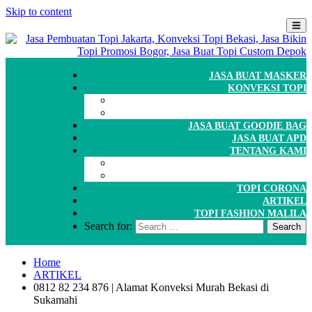
Skip to content
JASA BUAT MASKER
KONVEKSI TOPI
CARA ORDER
WORKSHOP
JASA BUAT GOODIE BAG
JASA BUAT APD
TENTANG KAMI
GALERI
PORTOFOLIO
TOPI CORONA
ARTIKEL
TOPI FASHION MALILA
Search for:
Home
ARTIKEL
0812 82 234 876 | Alamat Konveksi Murah Bekasi di
Sukamahi