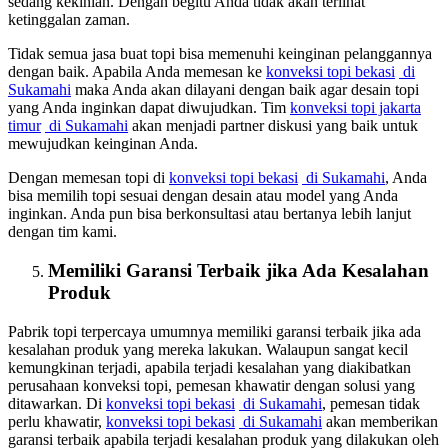
sedang kekinian. Dengan begitu Anda tidak akan terlihat
ketinggalan zaman.
Tidak semua jasa buat topi bisa memenuhi keinginan pelanggannya
dengan baik. Apabila Anda memesan ke
konveksi topi bekasi
di
Sukamahi
maka Anda akan dilayani dengan baik agar desain topi
yang Anda inginkan dapat diwujudkan. Tim
konveksi topi jakarta
timur
di Sukamahi
akan menjadi partner diskusi yang baik untuk
mewujudkan keinginan Anda.
Dengan memesan topi di
konveksi topi bekasi
di Sukamahi
, Anda
bisa memilih topi sesuai dengan desain atau model yang Anda
inginkan. Anda pun bisa berkonsultasi atau bertanya lebih lanjut
dengan tim kami.
Memiliki Garansi Terbaik jika Ada Kesalahan
Produk
Pabrik topi terpercaya umumnya memiliki garansi terbaik jika ada
kesalahan produk yang mereka lakukan. Walaupun sangat kecil
kemungkinan terjadi, apabila terjadi kesalahan yang diakibatkan
perusahaan konveksi topi, pemesan khawatir dengan solusi yang
ditawarkan. Di
konveksi topi bekasi
di Sukamahi
, pemesan tidak
perlu khawatir,
konveksi topi bekasi
di Sukamahi
akan memberikan
garansi terbaik apabila terjadi kesalahan produk yang dilakukan oleh