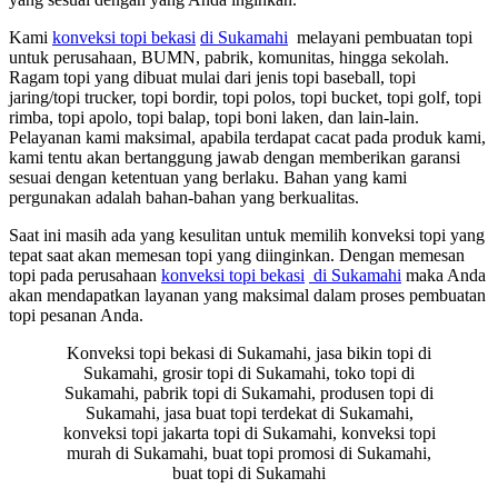
Kami
konveksi topi bekasi
di Sukamahi
melayani pembuatan topi
untuk perusahaan, BUMN, pabrik, komunitas, hingga sekolah.
Ragam topi yang dibuat mulai dari jenis topi baseball, topi
jaring/topi trucker, topi bordir, topi polos, topi bucket, topi golf, topi
rimba, topi apolo, topi balap, topi boni laken, dan lain-lain.
Pelayanan kami maksimal, apabila terdapat cacat pada produk kami,
kami tentu akan bertanggung jawab dengan memberikan garansi
sesuai dengan ketentuan yang berlaku. Bahan yang kami
pergunakan adalah bahan-bahan yang berkualitas.
Saat ini masih ada yang kesulitan untuk memilih konveksi topi yang
tepat saat akan memesan topi yang diinginkan. Dengan memesan
topi pada perusahaan
konveksi topi bekasi
di Sukamahi
maka Anda
akan mendapatkan layanan yang maksimal dalam proses pembuatan
topi pesanan Anda.
Konveksi topi bekasi di Sukamahi, jasa bikin topi di
Sukamahi, grosir topi di Sukamahi, toko topi di
Sukamahi, pabrik topi di Sukamahi, produsen topi di
Sukamahi, jasa buat topi terdekat di Sukamahi,
konveksi topi jakarta topi di Sukamahi, konveksi topi
murah di Sukamahi, buat topi promosi di Sukamahi,
buat topi di Sukamahi