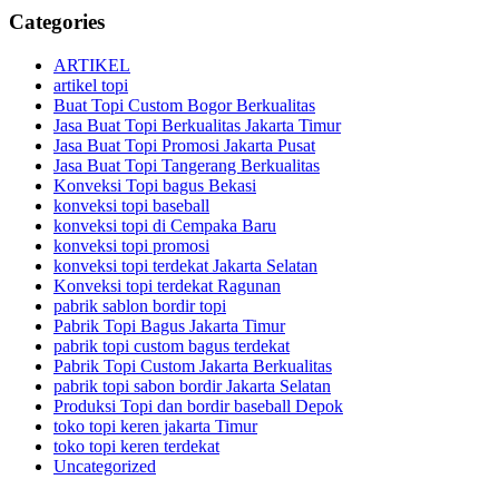
Categories
ARTIKEL
artikel topi
Buat Topi Custom Bogor Berkualitas
Jasa Buat Topi Berkualitas Jakarta Timur
Jasa Buat Topi Promosi Jakarta Pusat
Jasa Buat Topi Tangerang Berkualitas
Konveksi Topi bagus Bekasi
konveksi topi baseball
konveksi topi di Cempaka Baru
konveksi topi promosi
konveksi topi terdekat Jakarta Selatan
Konveksi topi terdekat Ragunan
pabrik sablon bordir topi
Pabrik Topi Bagus Jakarta Timur
pabrik topi custom bagus terdekat
Pabrik Topi Custom Jakarta Berkualitas
pabrik topi sabon bordir Jakarta Selatan
Produksi Topi dan bordir baseball Depok
toko topi keren jakarta Timur
toko topi keren terdekat
Uncategorized