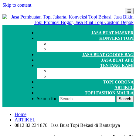
Skip to content
JASA BUAT MASKER
KONVEKSI TOPI
CARA ORDER
WORKSHOP
JASA BUAT GOODIE BAG
JASA BUAT APD
TENTANG KAMI
GALERI
PORTOFOLIO
TOPI CORONA
ARTIKEL
TOPI FASHION MALILA
Search for:
Home
ARTIKEL
0812 82 234 876 | Jasa Buat Topi Bekasi di Bantarjaya