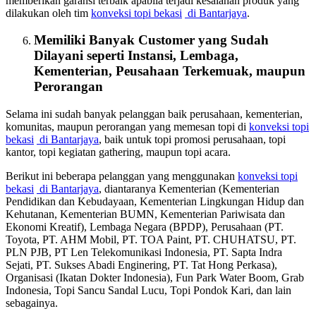
memberikan garansi terbaik apabila terjadi kesalahan produk yang
dilakukan oleh tim
konveksi topi bekasi
di Bantarjaya
.
Memiliki Banyak Customer yang Sudah
Dilayani seperti Instansi, Lembaga,
Kementerian, Peusahaan Terkemuak, maupun
Perorangan
Selama ini sudah banyak pelanggan baik perusahaan, kementerian,
komunitas, maupun perorangan yang memesan topi di
konveksi topi
bekasi
di Bantarjaya
, baik untuk topi promosi perusahaan, topi
kantor, topi kegiatan gathering, maupun topi acara.
Berikut ini beberapa pelanggan yang menggunakan
konveksi topi
bekasi
di Bantarjaya
, diantaranya Kementerian (Kementerian
Pendidikan dan Kebudayaan, Kementerian Lingkungan Hidup dan
Kehutanan, Kementerian BUMN, Kementerian Pariwisata dan
Ekonomi Kreatif), Lembaga Negara (BPDP), Perusahaan (PT.
Toyota, PT. AHM Mobil, PT. TOA Paint, PT. CHUHATSU, PT.
PLN PJB, PT Len Telekomunikasi Indonesia, PT. Sapta Indra
Sejati, PT. Sukses Abadi Enginering, PT. Tat Hong Perkasa),
Organisasi (Ikatan Dokter Indonesia), Fun Park Water Boom, Grab
Indonesia, Topi Sancu Sandal Lucu, Topi Pondok Kari, dan lain
sebagainya.