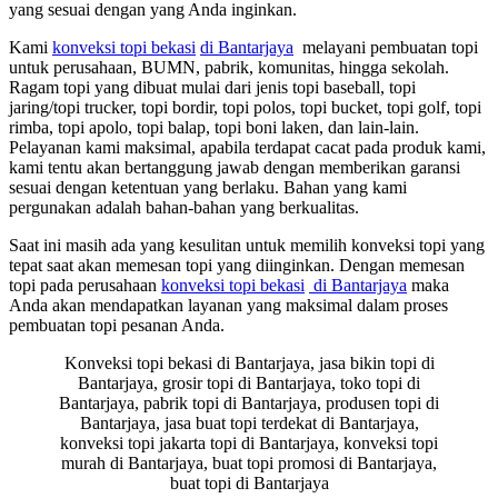
yang sesuai dengan yang Anda inginkan.
Kami
konveksi topi bekasi
di Bantarjaya
melayani pembuatan topi
untuk perusahaan, BUMN, pabrik, komunitas, hingga sekolah.
Ragam topi yang dibuat mulai dari jenis topi baseball, topi
jaring/topi trucker, topi bordir, topi polos, topi bucket, topi golf, topi
rimba, topi apolo, topi balap, topi boni laken, dan lain-lain.
Pelayanan kami maksimal, apabila terdapat cacat pada produk kami,
kami tentu akan bertanggung jawab dengan memberikan garansi
sesuai dengan ketentuan yang berlaku. Bahan yang kami
pergunakan adalah bahan-bahan yang berkualitas.
Saat ini masih ada yang kesulitan untuk memilih konveksi topi yang
tepat saat akan memesan topi yang diinginkan. Dengan memesan
topi pada perusahaan
konveksi topi bekasi
di Bantarjaya
maka
Anda akan mendapatkan layanan yang maksimal dalam proses
pembuatan topi pesanan Anda.
Konveksi topi bekasi di Bantarjaya, jasa bikin topi di
Bantarjaya, grosir topi di Bantarjaya, toko topi di
Bantarjaya, pabrik topi di Bantarjaya, produsen topi di
Bantarjaya, jasa buat topi terdekat di Bantarjaya,
konveksi topi jakarta topi di Bantarjaya, konveksi topi
murah di Bantarjaya, buat topi promosi di Bantarjaya,
buat topi di Bantarjaya