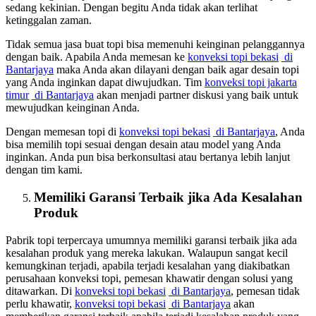
sedang kekinian. Dengan begitu Anda tidak akan terlihat
ketinggalan zaman.
Tidak semua jasa buat topi bisa memenuhi keinginan pelanggannya
dengan baik. Apabila Anda memesan ke
konveksi topi bekasi
di
Bantarjaya
maka Anda akan dilayani dengan baik agar desain topi
yang Anda inginkan dapat diwujudkan. Tim
konveksi topi jakarta
timur
di Bantarjaya
akan menjadi partner diskusi yang baik untuk
mewujudkan keinginan Anda.
Dengan memesan topi di
konveksi topi bekasi
di Bantarjaya
, Anda
bisa memilih topi sesuai dengan desain atau model yang Anda
inginkan. Anda pun bisa berkonsultasi atau bertanya lebih lanjut
dengan tim kami.
Memiliki Garansi Terbaik jika Ada Kesalahan
Produk
Pabrik topi terpercaya umumnya memiliki garansi terbaik jika ada
kesalahan produk yang mereka lakukan. Walaupun sangat kecil
kemungkinan terjadi, apabila terjadi kesalahan yang diakibatkan
perusahaan konveksi topi, pemesan khawatir dengan solusi yang
ditawarkan. Di
konveksi topi bekasi
di Bantarjaya
, pemesan tidak
perlu khawatir,
konveksi topi bekasi
di Bantarjaya
akan