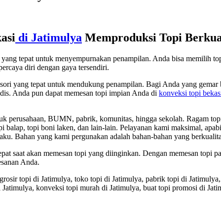
asi
di Jatimulya
Memproduksi Topi Berkual
ori yang tepat untuk menyempurnakan penampilan. Anda bisa memilih t
ercaya diri dengan gaya tersendiri.
sesori yang tepat untuk mendukung penampilan. Bagi Anda yang gemar b
 modis. Anda pun dapat memesan topi impian Anda di
konveksi topi bekas
 perusahaan, BUMN, pabrik, komunitas, hingga sekolah. Ragam topi yang
, topi balap, topi boni laken, dan lain-lain. Pelayanan kami maksimal, a
aku. Bahan yang kami pergunakan adalah bahan-bahan yang berkualita
 tepat saat akan memesan topi yang diinginkan. Dengan memesan topi 
esanan Anda.
grosir topi di Jatimulya, toko topi di Jatimulya, pabrik topi di Jatimulya,
i Jatimulya, konveksi topi murah di Jatimulya, buat topi promosi di Jati