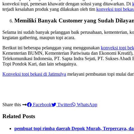
konveksi topi, pemesan khawatir dengan solusi yang ditawarkan. Di
terjadi kesalahan produk yang dilakukan oleh tim
konveksi topi bekas
Memiliki Banyak Customer yang Sudah Dilayan
Selama ini sudah banyak pelanggan baik perusahaan, kementerian, 
kegiatan gathering, maupun topi acara.
Berikut ini beberapa pelanggan yang menggunakan
konveksi topi bek
Kementerian BUMN, Kementerian Pariwisata dan Ekonomi Kreatif
Telekomunikasi Indonesia, PT. Sapta Indra Sejati, PT. Sukses Abadi
Topi Pondok Kari, dan lain sebagainya.
Konveksi topi bekasi
di Jatimulya
melayani pembuatan topi mulai dari
Share this
Facebook
Twitter
WhatsApp
Related Posts
pembuat topi rimba daerah Depok Murah, Terpercaya, da