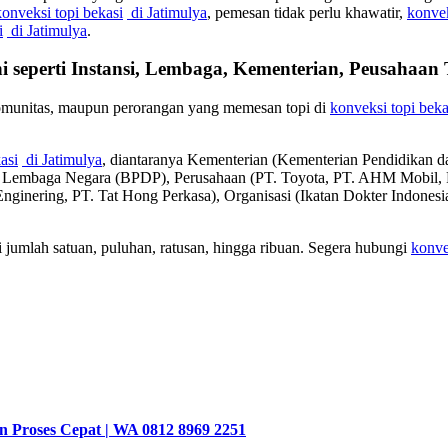
konveksi topi bekasi
di Jatimulya
, pemesan tidak perlu khawatir,
konvek
i
di Jatimulya
.
i seperti Instansi, Lembaga, Kementerian, Peusahaa
komunitas, maupun perorangan yang memesan topi di
konveksi topi beka
asi
di Jatimulya
, diantaranya Kementerian (Kementerian Pendidikan
), Lembaga Negara (BPDP), Perusahaan (PT. Toyota, PT. AHM Mobi
 Enginering, PT. Tat Hong Perkasa), Organisasi (Ikatan Dokter Indone
 jumlah satuan, puluhan, ratusan, hingga ribuan. Segera hubungi
konve
n Proses Cepat | WA 0812 8969 2251