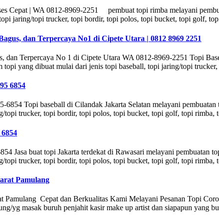
oses Cepat | WA 0812-8969-2251 pembuat topi rimba melayani pembua
pi jaring/topi trucker, topi bordir, topi polos, topi bucket, topi golf, to
Bagus, dan Terpercaya No1 di Cipete Utara | 0812 8969 2251
s, dan Terpercaya No 1 di Cipete Utara WA 0812-8969-2251 Topi Baseb
yang dibuat mulai dari jenis topi baseball, topi jaring/topi trucker, to
995 6854
5-6854 Topi baseball di Cilandak Jakarta Selatan melayani pembuatan
topi trucker, topi bordir, topi polos, topi bucket, topi golf, topi rimba, 
 6854
854 Jasa buat topi Jakarta terdekat di Rawasari melayani pembuatan t
/topi trucker, topi bordir, topi polos, topi bucket, topi golf, topi rimba,
Barat Pamulang
 Pamulang Cepat dan Berkualitas Kami Melayani Pesanan Topi Corona P
/yg masak buruh penjahit kasir make up artist dan siapapun yang but