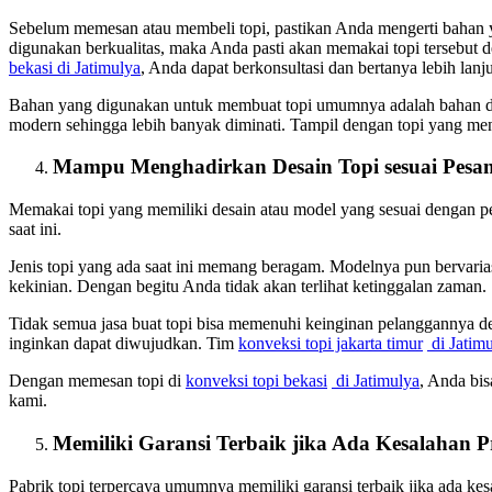
Sebelum memesan atau membeli topi, pastikan Anda mengerti bahan 
digunakan berkualitas, maka Anda pasti akan memakai topi tersebut
bekasi
di Jatimulya
, Anda dapat berkonsultasi dan bertanya lebih lanj
Bahan yang digunakan untuk membuat topi umumnya adalah bahan dr
modern sehingga lebih banyak diminati. Tampil dengan topi yang 
Mampu Menghadirkan Desain Topi sesuai Pesa
Memakai topi yang memiliki desain atau model yang sesuai dengan p
saat ini.
Jenis topi yang ada saat ini memang beragam. Modelnya pun bervaria
kekinian. Dengan begitu Anda tidak akan terlihat ketinggalan zaman.
Tidak semua jasa buat topi bisa memenuhi keinginan pelanggannya 
inginkan dapat diwujudkan. Tim
konveksi topi jakarta timur
di Jatim
Dengan memesan topi di
konveksi topi bekasi
di Jatimulya
, Anda bis
kami.
Memiliki Garansi Terbaik jika Ada Kesalahan 
Pabrik topi terpercaya umumnya memiliki garansi terbaik jika ada ke