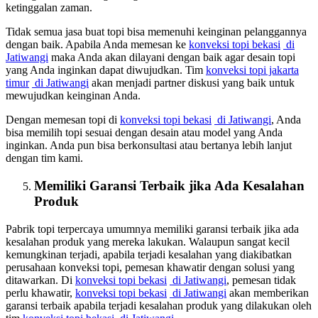
ketinggalan zaman.
Tidak semua jasa buat topi bisa memenuhi keinginan pelanggannya
dengan baik. Apabila Anda memesan ke
konveksi topi bekasi
di
Jatiwangi
maka Anda akan dilayani dengan baik agar desain topi
yang Anda inginkan dapat diwujudkan. Tim
konveksi topi jakarta
timur
di Jatiwangi
akan menjadi partner diskusi yang baik untuk
mewujudkan keinginan Anda.
Dengan memesan topi di
konveksi topi bekasi
di Jatiwangi
, Anda
bisa memilih topi sesuai dengan desain atau model yang Anda
inginkan. Anda pun bisa berkonsultasi atau bertanya lebih lanjut
dengan tim kami.
Memiliki Garansi Terbaik jika Ada Kesalahan
Produk
Pabrik topi terpercaya umumnya memiliki garansi terbaik jika ada
kesalahan produk yang mereka lakukan. Walaupun sangat kecil
kemungkinan terjadi, apabila terjadi kesalahan yang diakibatkan
perusahaan konveksi topi, pemesan khawatir dengan solusi yang
ditawarkan. Di
konveksi topi bekasi
di Jatiwangi
, pemesan tidak
perlu khawatir,
konveksi topi bekasi
di Jatiwangi
akan memberikan
garansi terbaik apabila terjadi kesalahan produk yang dilakukan oleh