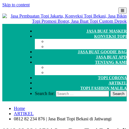
Skip to content
JASA BUAT MASKER
KONVEKSI TOPI
CARA ORDER
WORKSHOP
JASA BUAT GOODIE BAG
JASA BUAT APD
TENTANG KAMI
GALERI
PORTOFOLIO
TOPI CORONA
ARTIKEL
TOPI FASHION MALILA
Search for:
Home
ARTIKEL
0812 82 234 876 | Jasa Buat Topi Bekasi di Jatiwangi