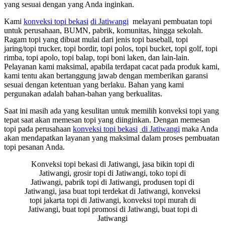
yang sesuai dengan yang Anda inginkan.
Kami
konveksi topi bekasi
di Jatiwangi
melayani pembuatan topi
untuk perusahaan, BUMN, pabrik, komunitas, hingga sekolah.
Ragam topi yang dibuat mulai dari jenis topi baseball, topi
jaring/topi trucker, topi bordir, topi polos, topi bucket, topi golf, topi
rimba, topi apolo, topi balap, topi boni laken, dan lain-lain.
Pelayanan kami maksimal, apabila terdapat cacat pada produk kami,
kami tentu akan bertanggung jawab dengan memberikan garansi
sesuai dengan ketentuan yang berlaku. Bahan yang kami
pergunakan adalah bahan-bahan yang berkualitas.
Saat ini masih ada yang kesulitan untuk memilih konveksi topi yang
tepat saat akan memesan topi yang diinginkan. Dengan memesan
topi pada perusahaan
konveksi topi bekasi
di Jatiwangi
maka Anda
akan mendapatkan layanan yang maksimal dalam proses pembuatan
topi pesanan Anda.
Konveksi topi bekasi di Jatiwangi, jasa bikin topi di
Jatiwangi, grosir topi di Jatiwangi, toko topi di
Jatiwangi, pabrik topi di Jatiwangi, produsen topi di
Jatiwangi, jasa buat topi terdekat di Jatiwangi, konveksi
topi jakarta topi di Jatiwangi, konveksi topi murah di
Jatiwangi, buat topi promosi di Jatiwangi, buat topi di
Jatiwangi