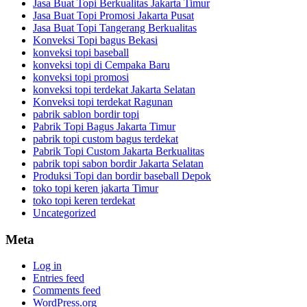
Jasa Buat Topi Berkualitas Jakarta Timur
Jasa Buat Topi Promosi Jakarta Pusat
Jasa Buat Topi Tangerang Berkualitas
Konveksi Topi bagus Bekasi
konveksi topi baseball
konveksi topi di Cempaka Baru
konveksi topi promosi
konveksi topi terdekat Jakarta Selatan
Konveksi topi terdekat Ragunan
pabrik sablon bordir topi
Pabrik Topi Bagus Jakarta Timur
pabrik topi custom bagus terdekat
Pabrik Topi Custom Jakarta Berkualitas
pabrik topi sabon bordir Jakarta Selatan
Produksi Topi dan bordir baseball Depok
toko topi keren jakarta Timur
toko topi keren terdekat
Uncategorized
Meta
Log in
Entries feed
Comments feed
WordPress.org