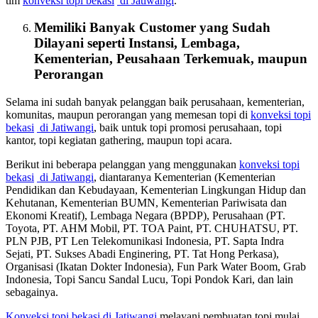
tim
konveksi topi bekasi
di Jatiwangi
.
Memiliki Banyak Customer yang Sudah
Dilayani seperti Instansi, Lembaga,
Kementerian, Peusahaan Terkemuak, maupun
Perorangan
Selama ini sudah banyak pelanggan baik perusahaan, kementerian,
komunitas, maupun perorangan yang memesan topi di
konveksi topi
bekasi
di Jatiwangi
, baik untuk topi promosi perusahaan, topi
kantor, topi kegiatan gathering, maupun topi acara.
Berikut ini beberapa pelanggan yang menggunakan
konveksi topi
bekasi
di Jatiwangi
, diantaranya Kementerian (Kementerian
Pendidikan dan Kebudayaan, Kementerian Lingkungan Hidup dan
Kehutanan, Kementerian BUMN, Kementerian Pariwisata dan
Ekonomi Kreatif), Lembaga Negara (BPDP), Perusahaan (PT.
Toyota, PT. AHM Mobil, PT. TOA Paint, PT. CHUHATSU, PT.
PLN PJB, PT Len Telekomunikasi Indonesia, PT. Sapta Indra
Sejati, PT. Sukses Abadi Enginering, PT. Tat Hong Perkasa),
Organisasi (Ikatan Dokter Indonesia), Fun Park Water Boom, Grab
Indonesia, Topi Sancu Sandal Lucu, Topi Pondok Kari, dan lain
sebagainya.
Konveksi topi bekasi
di Jatiwangi
melayani pembuatan topi mulai