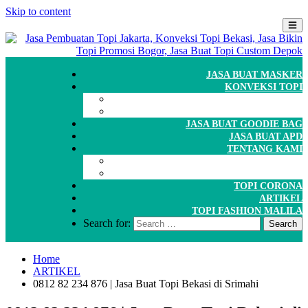
Skip to content
JASA BUAT MASKER
KONVEKSI TOPI
CARA ORDER
WORKSHOP
JASA BUAT GOODIE BAG
JASA BUAT APD
TENTANG KAMI
GALERI
PORTOFOLIO
TOPI CORONA
ARTIKEL
TOPI FASHION MALILA
Search for:
Home
ARTIKEL
0812 82 234 876 | Jasa Buat Topi Bekasi di Srimahi