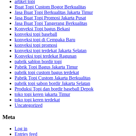
artikel topi
Buat Topi Custom Bogor Berkualitas
Jasa Buat Topi Berkualitas Jakarta Timur
Jasa Buat Topi Promosi Jakarta Pusat
Jasa Buat Topi Tangerang Berkualitas
Konveksi Topi bagus Bekasi
konveksi topi baseball
konveksi topi di Cempaka Baru
konveksi topi promosi
konveksi topi terdekat Jakarta Selatan
Konveksi topi terdekat Ragunan
pabrik sablon bordir topi
Pabrik Topi Bagus Jakarta Timur
pabrik topi custom bagus terdekat
Pabrik Topi Custom Jakarta Berkualitas
pabrik topi sabon bordir Jakarta Selatan
Produksi Topi dan bordir baseball Depok
toko topi keren jakarta Timur
toko topi keren terdekat
Uncategorized
Meta
Log in
Entries feed