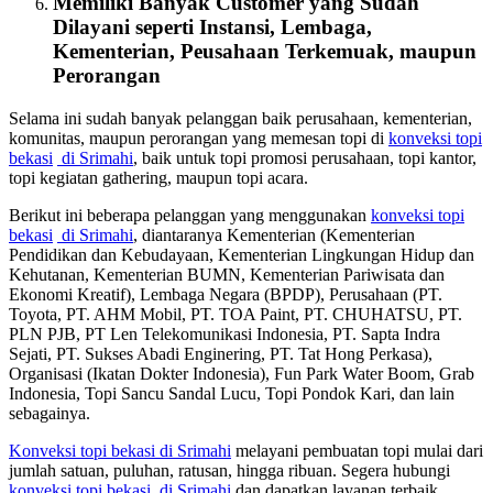
Memiliki Banyak Customer yang Sudah
Dilayani seperti Instansi, Lembaga,
Kementerian, Peusahaan Terkemuak, maupun
Perorangan
Selama ini sudah banyak pelanggan baik perusahaan, kementerian,
komunitas, maupun perorangan yang memesan topi di
konveksi topi
bekasi
di Srimahi
, baik untuk topi promosi perusahaan, topi kantor,
topi kegiatan gathering, maupun topi acara.
Berikut ini beberapa pelanggan yang menggunakan
konveksi topi
bekasi
di Srimahi
, diantaranya Kementerian (Kementerian
Pendidikan dan Kebudayaan, Kementerian Lingkungan Hidup dan
Kehutanan, Kementerian BUMN, Kementerian Pariwisata dan
Ekonomi Kreatif), Lembaga Negara (BPDP), Perusahaan (PT.
Toyota, PT. AHM Mobil, PT. TOA Paint, PT. CHUHATSU, PT.
PLN PJB, PT Len Telekomunikasi Indonesia, PT. Sapta Indra
Sejati, PT. Sukses Abadi Enginering, PT. Tat Hong Perkasa),
Organisasi (Ikatan Dokter Indonesia), Fun Park Water Boom, Grab
Indonesia, Topi Sancu Sandal Lucu, Topi Pondok Kari, dan lain
sebagainya.
Konveksi topi bekasi
di Srimahi
melayani pembuatan topi mulai dari
jumlah satuan, puluhan, ratusan, hingga ribuan. Segera hubungi
konveksi topi bekasi
di Srimahi
dan dapatkan layanan terbaik.