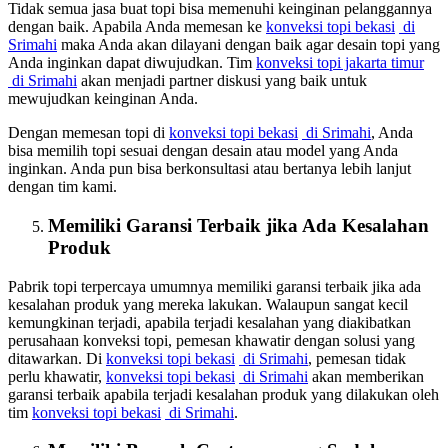
Tidak semua jasa buat topi bisa memenuhi keinginan pelanggannya
dengan baik. Apabila Anda memesan ke
konveksi topi bekasi
di
Srimahi
maka Anda akan dilayani dengan baik agar desain topi yang
Anda inginkan dapat diwujudkan. Tim
konveksi topi jakarta timur
di Srimahi
akan menjadi partner diskusi yang baik untuk
mewujudkan keinginan Anda.
Dengan memesan topi di
konveksi topi bekasi
di Srimahi
, Anda
bisa memilih topi sesuai dengan desain atau model yang Anda
inginkan. Anda pun bisa berkonsultasi atau bertanya lebih lanjut
dengan tim kami.
Memiliki Garansi Terbaik jika Ada Kesalahan
Produk
Pabrik topi terpercaya umumnya memiliki garansi terbaik jika ada
kesalahan produk yang mereka lakukan. Walaupun sangat kecil
kemungkinan terjadi, apabila terjadi kesalahan yang diakibatkan
perusahaan konveksi topi, pemesan khawatir dengan solusi yang
ditawarkan. Di
konveksi topi bekasi
di Srimahi
, pemesan tidak
perlu khawatir,
konveksi topi bekasi
di Srimahi
akan memberikan
garansi terbaik apabila terjadi kesalahan produk yang dilakukan oleh
tim
konveksi topi bekasi
di Srimahi
.