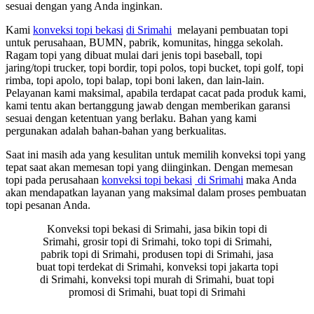
sesuai dengan yang Anda inginkan.
Kami
konveksi topi bekasi
di Srimahi
melayani pembuatan topi
untuk perusahaan, BUMN, pabrik, komunitas, hingga sekolah.
Ragam topi yang dibuat mulai dari jenis topi baseball, topi
jaring/topi trucker, topi bordir, topi polos, topi bucket, topi golf, topi
rimba, topi apolo, topi balap, topi boni laken, dan lain-lain.
Pelayanan kami maksimal, apabila terdapat cacat pada produk kami,
kami tentu akan bertanggung jawab dengan memberikan garansi
sesuai dengan ketentuan yang berlaku. Bahan yang kami
pergunakan adalah bahan-bahan yang berkualitas.
Saat ini masih ada yang kesulitan untuk memilih konveksi topi yang
tepat saat akan memesan topi yang diinginkan. Dengan memesan
topi pada perusahaan
konveksi topi bekasi
di Srimahi
maka Anda
akan mendapatkan layanan yang maksimal dalam proses pembuatan
topi pesanan Anda.
Konveksi topi bekasi di Srimahi, jasa bikin topi di
Srimahi, grosir topi di Srimahi, toko topi di Srimahi,
pabrik topi di Srimahi, produsen topi di Srimahi, jasa
buat topi terdekat di Srimahi, konveksi topi jakarta topi
di Srimahi, konveksi topi murah di Srimahi, buat topi
promosi di Srimahi, buat topi di Srimahi