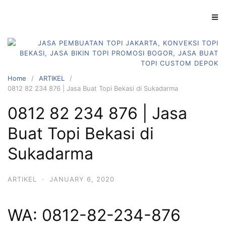
Skip
to
content
Home
ARTIKEL
0812 82 234 876 | Jasa Buat Topi Bekasi di Sukadarma
0812 82 234 876 | Jasa
Buat Topi Bekasi di
Sukadarma
ARTIKEL
·
JANUARY 6, 2020
WA: 0812-82-234-876