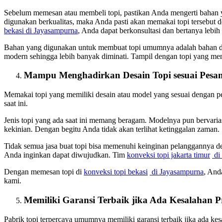
Sebelum memesan atau membeli topi, pastikan Anda mengerti bahan 
digunakan berkualitas, maka Anda pasti akan memakai topi tersebut
bekasi
di Jayasampurna
, Anda dapat berkonsultasi dan bertanya lebih
Bahan yang digunakan untuk membuat topi umumnya adalah bahan dr
modern sehingga lebih banyak diminati. Tampil dengan topi yang 
Mampu Menghadirkan Desain Topi sesuai Pesa
Memakai topi yang memiliki desain atau model yang sesuai dengan p
saat ini.
Jenis topi yang ada saat ini memang beragam. Modelnya pun bervaria
kekinian. Dengan begitu Anda tidak akan terlihat ketinggalan zaman.
Tidak semua jasa buat topi bisa memenuhi keinginan pelanggannya 
Anda inginkan dapat diwujudkan. Tim
konveksi topi jakarta timur
di
Dengan memesan topi di
konveksi topi bekasi
di Jayasampurna
, And
kami.
Memiliki Garansi Terbaik jika Ada Kesalahan 
Pabrik topi terpercaya umumnya memiliki garansi terbaik jika ada ke