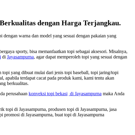
erkualitas dengan Harga Terjangkau.
opi dengan warna dan model yang sesuai dengan pakaian yang
ergaya sporty, bisa memanfaatkan topi sebagai aksesori. Misalnya,
i
di
Jayasampurna
, agar dapat memperoleh topi yang sesuai dengan
 yang dibuat mulai dari jenis topi baseball, topi jaring/topi
imal, apabila terdapat cacat pada produk kami, kami tentu akan
ng berkualitas.
pada perusahaan
konveksi topi bekasi
di Jayasampurna
maka Anda
rik topi di Jayasampurna, produsen topi di Jayasampurna, jasa
opi promosi di Jayasampurna, buat topi di Jayasampurna