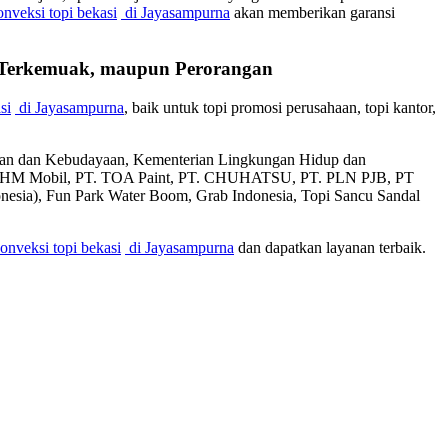
onveksi topi bekasi
di Jayasampurna
akan memberikan garansi
n Terkemuak, maupun Perorangan
si
di Jayasampurna
, baik untuk topi promosi perusahaan, topi kantor,
ikan dan Kebudayaan, Kementerian Lingkungan Hidup dan
T. AHM Mobil, PT. TOA Paint, PT. CHUHATSU, PT. PLN PJB, PT
donesia), Fun Park Water Boom, Grab Indonesia, Topi Sancu Sandal
onveksi topi bekasi
di Jayasampurna
dan dapatkan layanan terbaik.