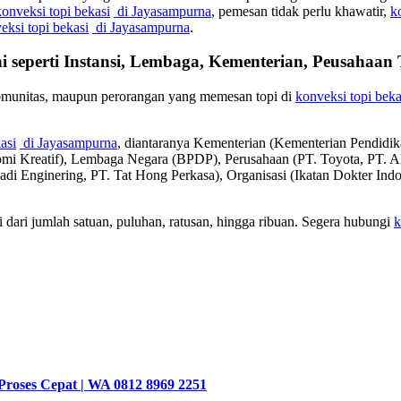
konveksi topi bekasi
di Jayasampurna
, pemesan tidak perlu khawatir,
k
eksi topi bekasi
di Jayasampurna
.
i seperti Instansi, Lembaga, Kementerian, Peusahaa
komunitas, maupun perorangan yang memesan topi di
konveksi topi beka
asi
di Jayasampurna
, diantaranya Kementerian (Kementerian Pendid
omi Kreatif), Lembaga Negara (BPDP), Perusahaan (PT. Toyota, P
badi Enginering, PT. Tat Hong Perkasa), Organisasi (Ikatan Dokter In
dari jumlah satuan, puluhan, ratusan, hingga ribuan. Segera hubungi
k
Proses Cepat | WA 0812 8969 2251