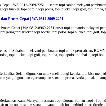
es Cepat | WA 0812-8969-2251 sentra topi sablon melayani pembuatan
/topi trucker, topi bordir, topi polos, topi bucket, topi golf, topi rimba,
 dan Proses Cepat | WA 0812 8969 2251
n Proses Cepat | WA 0812-8969-2251 pusat topi komando melayani pem
pi jaring/topi trucker, topi bordir, topi polos, topi bucket, topi golf, to
kasi di Sukabudi melayani pembuatan topi untuk perusahaan, BUMN, p
pi polos, topi bucket, topi golf, topi rimba, topi apolo, topi balap, topi b
rkualitas Selain digunakan untuk melindungi kepala, topi bisa menja
an yang digunakan agar tampilan semakin prima. Anda pun akan tampil
erkualitas Kami Melayani Pesanan Topi Corona Pilihan Topi : Topi B
ir make up artist dan siapapun yang butuh buat terhindar dari drople