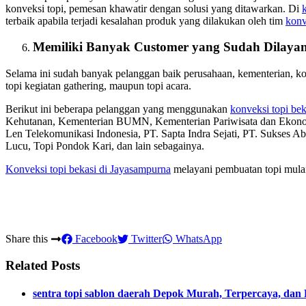
konveksi topi, pemesan khawatir dengan solusi yang ditawarkan. Di
terbaik apabila terjadi kesalahan produk yang dilakukan oleh tim
konv
Memiliki Banyak Customer yang Sudah Dilayan
Selama ini sudah banyak pelanggan baik perusahaan, kementerian, 
topi kegiatan gathering, maupun topi acara.
Berikut ini beberapa pelanggan yang menggunakan
konveksi topi bek
Kehutanan, Kementerian BUMN, Kementerian Pariwisata dan Ekon
Len Telekomunikasi Indonesia, PT. Sapta Indra Sejati, PT. Sukses A
Lucu, Topi Pondok Kari, dan lain sebagainya.
Konveksi topi bekasi
di Jayasampurna
melayani pembuatan topi mulai 
Share this
Facebook
Twitter
WhatsApp
Related Posts
sentra topi sablon daerah Depok Murah, Terpercaya, dan 