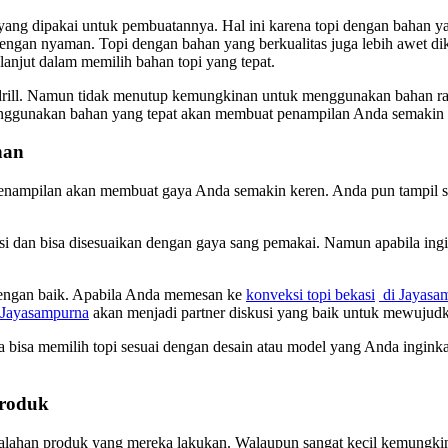
yang dipakai untuk pembuatannya. Hal ini karena topi dengan bahan 
 dengan nyaman. Topi dengan bahan yang berkualitas juga lebih awet 
 lanjut dalam memilih bahan topi yang tepat.
ill. Namun tidak menutup kemungkinan untuk menggunakan bahan raph
menggunakan bahan yang tepat akan membuat penampilan Anda semaki
nan
enampilan akan membuat gaya Anda semakin keren. Anda pun tampil se
si dan bisa disesuaikan dengan gaya sang pemakai. Namun apabila ing
dengan baik. Apabila Anda memesan ke
konveksi topi bekasi
di Jayasa
 Jayasampurna
akan menjadi partner diskusi yang baik untuk mewujud
a bisa memilih topi sesuai dengan desain atau model yang Anda inginkan
Produk
salahan produk yang mereka lakukan. Walaupun sangat kecil kemungkinan