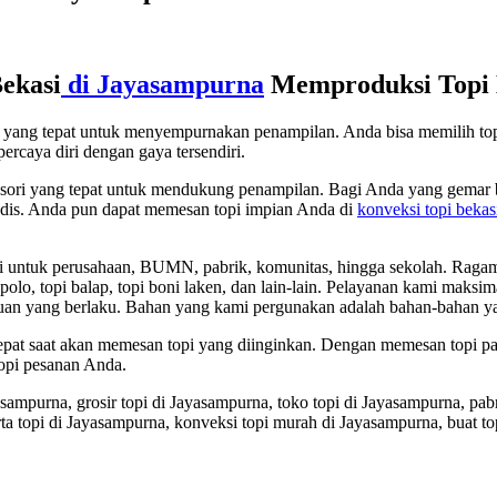
ekasi
di Jayasampurna
Memproduksi Topi B
ori yang tepat untuk menyempurnakan penampilan. Anda bisa memilih t
ercaya diri dengan gaya tersendiri.
sesori yang tepat untuk mendukung penampilan. Bagi Anda yang gemar b
 modis. Anda pun dapat memesan topi impian Anda di
konveksi topi bekas
ntuk perusahaan, BUMN, pabrik, komunitas, hingga sekolah. Ragam topi
opi apolo, topi balap, topi boni laken, dan lain-lain. Pelayanan kami maks
uan yang berlaku. Bahan yang kami pergunakan adalah bahan-bahan ya
 tepat saat akan memesan topi yang diinginkan. Dengan memesan topi 
opi pesanan Anda.
asampurna, grosir topi di Jayasampurna, toko topi di Jayasampurna, pab
arta topi di Jayasampurna, konveksi topi murah di Jayasampurna, buat t