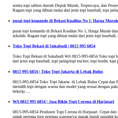
sentra topi sablon daerah Depok Murah, Terpercaya, dan Pros
Ragam topi yang dibuat mulai dari jenis topi baseball, topi jaring
pusat topi komando di Bekasi Kualitas No 1, Harga Murah
pusat topi komando di Bekasi Kualitas No 1, Harga Murah da
sekolah. Ragam topi yang dibuat mulai dari jenis topi baseball, to
Toko Topi Bekasi di Sukabudi | 0815 995 6854
Toko Topi Bekasi di Sukabudi WA 0815-995-6854 Toko topi be
dari jenis topi baseball, topi jaring/topi trucker, topi bordir, to
0815 995 6854 | Toko Topi Jakarta di Lebak Bulus
0815-995-6854 Toko Topi Jakarta di Lebak Bulus Cepat dan Be
memilih topi dengan warna dan model yang sesuai dengan pakai
bekerja …
WA 0815 995 6854 | Jasa Bikin Topi Corona di Harjasari
0815-995-6854 Produsen Topi Corona di Harjasari Cepat dan B
untuk penjaga kios penjaga warung/yg masak buruh penjahit kas