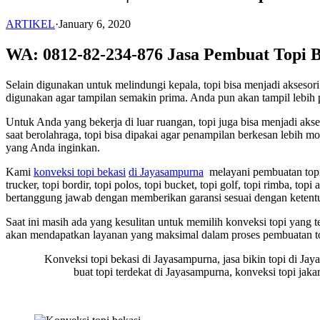
ARTIKEL
·
January 6, 2020
WA: 0812-82-234-876 Jasa Pembuat Topi B
Selain digunakan untuk melindungi kepala, topi bisa menjadi akses
digunakan agar tampilan semakin prima. Anda pun akan tampil lebih p
Untuk Anda yang bekerja di luar ruangan, topi juga bisa menjadi ak
saat berolahraga, topi bisa dipakai agar penampilan berkesan lebih
yang Anda inginkan.
Kami
konveksi topi bekasi
di Jayasampurna
melayani pembuatan topi u
trucker, topi bordir, topi polos, topi bucket, topi golf, topi rimba, t
bertanggung jawab dengan memberikan garansi sesuai dengan ketent
Saat ini masih ada yang kesulitan untuk memilih konveksi topi yang
akan mendapatkan layanan yang maksimal dalam proses pembuatan t
Konveksi topi bekasi di Jayasampurna, jasa bikin topi di Jay
buat topi terdekat di Jayasampurna, konveksi topi jak