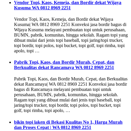
Vendor Topi, Kaos, Kemeja, dan Bordir dekat Wijaya
Kusuma WA 0812 8969 2251
Vendor Topi, Kaos, Kemeja, dan Bordir dekat Wijaya
Kusuma| WA 0812 8969 2251 Konveksi jasa bordir bagus di
Wijaya Kusuma melayani pembuatan topi untuk perusahaan,
BUMN, pabrik, komunitas, hingga sekolah. Ragam topi yang
dibuat mulai dari jenis topi baseball, topi jaring/topi trucker,
topi bordir, topi polos, topi bucket, topi golf, topi rimba, topi
apolo, topi …
Pabrik Topi, Kaos, dan Bordir Murah, Cepat, dan
Berkualitas dekat Rancamaya WA 0812 8969 2251
Pabrik Topi, Kaos, dan Bordir Murah, Cepat, dan Berkualitas
dekat Rancamaya| WA 0812 8969 2251 Konveksi jasa bordir
bagus di Rancamaya melayani pembuatan topi untuk
perusahaan, BUMN, pabrik, komunitas, hingga sekolah.
Ragam topi yang dibuat mulai dari jenis topi baseball, topi
jaring/topi trucker, topi bordir, topi polos, topi bucket, topi
golf, topi rimba, topi apolo, …
bikin topi laken di Bekasi Kualitas No 1, Harga Murah
dan Proses Cepat | WA 0812 8969 2251