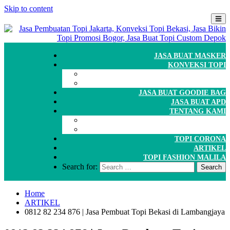
Skip to content
JASA BUAT MASKER
KONVEKSI TOPI
CARA ORDER
WORKSHOP
JASA BUAT GOODIE BAG
JASA BUAT APD
TENTANG KAMI
GALERI
PORTOFOLIO
TOPI CORONA
ARTIKEL
TOPI FASHION MALILA
Search for:
Home
ARTIKEL
0812 82 234 876 | Jasa Pembuat Topi Bekasi di Lambangjaya