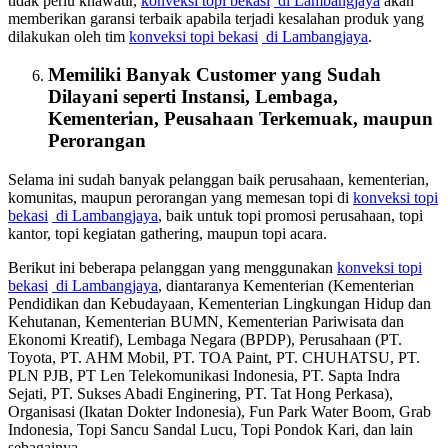
tidak perlu khawatir,
konveksi topi bekasi
di Lambangjaya
akan
memberikan garansi terbaik apabila terjadi kesalahan produk yang
dilakukan oleh tim
konveksi topi bekasi
di Lambangjaya
.
Memiliki Banyak Customer yang Sudah
Dilayani seperti Instansi, Lembaga,
Kementerian, Peusahaan Terkemuak, maupun
Perorangan
Selama ini sudah banyak pelanggan baik perusahaan, kementerian,
komunitas, maupun perorangan yang memesan topi di
konveksi topi
bekasi
di Lambangjaya
, baik untuk topi promosi perusahaan, topi
kantor, topi kegiatan gathering, maupun topi acara.
Berikut ini beberapa pelanggan yang menggunakan
konveksi topi
bekasi
di Lambangjaya
, diantaranya Kementerian (Kementerian
Pendidikan dan Kebudayaan, Kementerian Lingkungan Hidup dan
Kehutanan, Kementerian BUMN, Kementerian Pariwisata dan
Ekonomi Kreatif), Lembaga Negara (BPDP), Perusahaan (PT.
Toyota, PT. AHM Mobil, PT. TOA Paint, PT. CHUHATSU, PT.
PLN PJB, PT Len Telekomunikasi Indonesia, PT. Sapta Indra
Sejati, PT. Sukses Abadi Enginering, PT. Tat Hong Perkasa),
Organisasi (Ikatan Dokter Indonesia), Fun Park Water Boom, Grab
Indonesia, Topi Sancu Sandal Lucu, Topi Pondok Kari, dan lain
sebagainya.