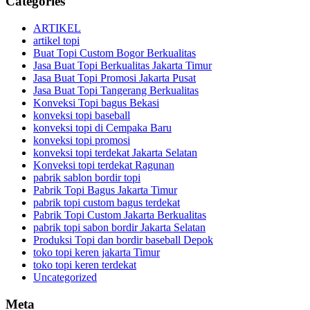
Categories
ARTIKEL
artikel topi
Buat Topi Custom Bogor Berkualitas
Jasa Buat Topi Berkualitas Jakarta Timur
Jasa Buat Topi Promosi Jakarta Pusat
Jasa Buat Topi Tangerang Berkualitas
Konveksi Topi bagus Bekasi
konveksi topi baseball
konveksi topi di Cempaka Baru
konveksi topi promosi
konveksi topi terdekat Jakarta Selatan
Konveksi topi terdekat Ragunan
pabrik sablon bordir topi
Pabrik Topi Bagus Jakarta Timur
pabrik topi custom bagus terdekat
Pabrik Topi Custom Jakarta Berkualitas
pabrik topi sabon bordir Jakarta Selatan
Produksi Topi dan bordir baseball Depok
toko topi keren jakarta Timur
toko topi keren terdekat
Uncategorized
Meta