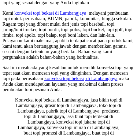
topi yang sesuai dengan yang Anda inginkan.
Kami
konveksi topi bekasi
di Lambangjaya
melayani pembuatan
topi untuk perusahaan, BUMN, pabrik, komunitas, hingga sekolah.
Ragam topi yang dibuat mulai dari jenis topi baseball, topi
jaring/topi trucker, topi bordir, topi polos, topi bucket, topi golf, topi
rimba, topi apolo, topi balap, topi boni laken, dan lain-lain.
Pelayanan kami maksimal, apabila terdapat cacat pada produk kami,
kami tentu akan bertanggung jawab dengan memberikan garansi
sesuai dengan ketentuan yang berlaku. Bahan yang kami
pergunakan adalah bahan-bahan yang berkualitas.
Saat ini masih ada yang kesulitan untuk memilih konveksi topi yang
tepat saat akan memesan topi yang diinginkan. Dengan memesan
topi pada perusahaan
konveksi topi bekasi
di Lambangjaya
maka
Anda akan mendapatkan layanan yang maksimal dalam proses
pembuatan topi pesanan Anda.
Konveksi topi bekasi di Lambangjaya, jasa bikin topi di
Lambangjaya, grosir topi di Lambangjaya, toko topi di
Lambangjaya, pabrik topi di Lambangjaya, produsen
topi di Lambangjaya, jasa buat topi terdekat di
Lambangjaya, konveksi topi jakarta topi di
Lambangjaya, konveksi topi murah di Lambangjaya,
buat topi promosi di Lambangjaya, buat topi di