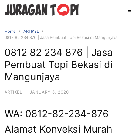
Skip
to
content
Home
ARTIKEL
0812 82 234 876 | Jasa Pembuat Topi Bekasi di Mangunjaya
0812 82 234 876 | Jasa
Pembuat Topi Bekasi di
Mangunjaya
ARTIKEL
·
JANUARY 6, 2020
WA: 0812-82-234-876
Alamat Konveksi Murah