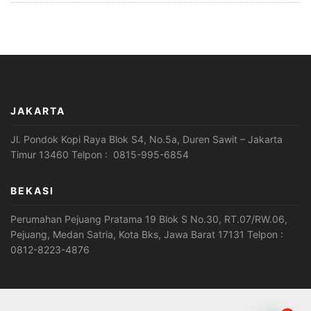
JAKARTA
Jl. Pondok Kopi Raya Blok S4, No.5a, Duren Sawit – Jakarta
Timur 13460 Telpon : 0815-995-6854
BEKASI
Perumahan Pejuang Pratama 19 Blok S No.30, RT.07/RW.06,
Pejuang, Medan Satria, Kota Bks, Jawa Barat 17131 Telpon :
0812-8223-4876