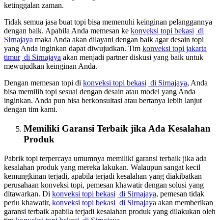
ketinggalan zaman.
Tidak semua jasa buat topi bisa memenuhi keinginan pelanggannya
dengan baik. Apabila Anda memesan ke
konveksi topi bekasi
di
Sirnajaya
maka Anda akan dilayani dengan baik agar desain topi
yang Anda inginkan dapat diwujudkan. Tim
konveksi topi jakarta
timur
di Sirnajaya
akan menjadi partner diskusi yang baik untuk
mewujudkan keinginan Anda.
Dengan memesan topi di
konveksi topi bekasi
di Sirnajaya
, Anda
bisa memilih topi sesuai dengan desain atau model yang Anda
inginkan. Anda pun bisa berkonsultasi atau bertanya lebih lanjut
dengan tim kami.
Memiliki Garansi Terbaik jika Ada Kesalahan
Produk
Pabrik topi terpercaya umumnya memiliki garansi terbaik jika ada
kesalahan produk yang mereka lakukan. Walaupun sangat kecil
kemungkinan terjadi, apabila terjadi kesalahan yang diakibatkan
perusahaan konveksi topi, pemesan khawatir dengan solusi yang
ditawarkan. Di
konveksi topi bekasi
di Sirnajaya
, pemesan tidak
perlu khawatir,
konveksi topi bekasi
di Sirnajaya
akan memberikan
garansi terbaik apabila terjadi kesalahan produk yang dilakukan oleh