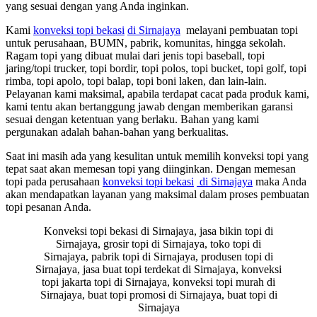
yang sesuai dengan yang Anda inginkan.
Kami
konveksi topi bekasi
di Sirnajaya
melayani pembuatan topi
untuk perusahaan, BUMN, pabrik, komunitas, hingga sekolah.
Ragam topi yang dibuat mulai dari jenis topi baseball, topi
jaring/topi trucker, topi bordir, topi polos, topi bucket, topi golf, topi
rimba, topi apolo, topi balap, topi boni laken, dan lain-lain.
Pelayanan kami maksimal, apabila terdapat cacat pada produk kami,
kami tentu akan bertanggung jawab dengan memberikan garansi
sesuai dengan ketentuan yang berlaku. Bahan yang kami
pergunakan adalah bahan-bahan yang berkualitas.
Saat ini masih ada yang kesulitan untuk memilih konveksi topi yang
tepat saat akan memesan topi yang diinginkan. Dengan memesan
topi pada perusahaan
konveksi topi bekasi
di Sirnajaya
maka Anda
akan mendapatkan layanan yang maksimal dalam proses pembuatan
topi pesanan Anda.
Konveksi topi bekasi di Sirnajaya, jasa bikin topi di
Sirnajaya, grosir topi di Sirnajaya, toko topi di
Sirnajaya, pabrik topi di Sirnajaya, produsen topi di
Sirnajaya, jasa buat topi terdekat di Sirnajaya, konveksi
topi jakarta topi di Sirnajaya, konveksi topi murah di
Sirnajaya, buat topi promosi di Sirnajaya, buat topi di
Sirnajaya