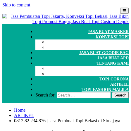
Skip to content
JASA BUAT MASKER
KONVEKSI TOPI
CARA ORDER
WORKSHOP
JASA BUAT GOODIE BAG
JASA BUAT APD
TENTANG KAMI
GALERI
PORTOFOLIO
TOPI CORONA
ARTIKEL
TOPI FASHION MALILA
Search for:
Home
ARTIKEL
0812 82 234 876 | Jasa Pembuat Topi Bekasi di Sirnajaya