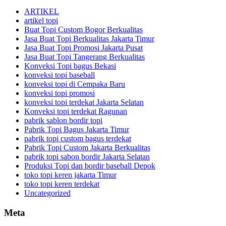
ARTIKEL
artikel topi
Buat Topi Custom Bogor Berkualitas
Jasa Buat Topi Berkualitas Jakarta Timur
Jasa Buat Topi Promosi Jakarta Pusat
Jasa Buat Topi Tangerang Berkualitas
Konveksi Topi bagus Bekasi
konveksi topi baseball
konveksi topi di Cempaka Baru
konveksi topi promosi
konveksi topi terdekat Jakarta Selatan
Konveksi topi terdekat Ragunan
pabrik sablon bordir topi
Pabrik Topi Bagus Jakarta Timur
pabrik topi custom bagus terdekat
Pabrik Topi Custom Jakarta Berkualitas
pabrik topi sabon bordir Jakarta Selatan
Produksi Topi dan bordir baseball Depok
toko topi keren jakarta Timur
toko topi keren terdekat
Uncategorized
Meta