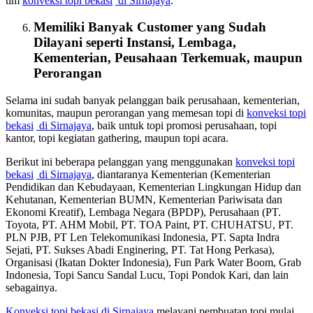
tim
konveksi topi bekasi
di Sirnajaya
.
Memiliki Banyak Customer yang Sudah
Dilayani seperti Instansi, Lembaga,
Kementerian, Peusahaan Terkemuak, maupun
Perorangan
Selama ini sudah banyak pelanggan baik perusahaan, kementerian,
komunitas, maupun perorangan yang memesan topi di
konveksi topi
bekasi
di Sirnajaya
, baik untuk topi promosi perusahaan, topi
kantor, topi kegiatan gathering, maupun topi acara.
Berikut ini beberapa pelanggan yang menggunakan
konveksi topi
bekasi
di Sirnajaya
, diantaranya Kementerian (Kementerian
Pendidikan dan Kebudayaan, Kementerian Lingkungan Hidup dan
Kehutanan, Kementerian BUMN, Kementerian Pariwisata dan
Ekonomi Kreatif), Lembaga Negara (BPDP), Perusahaan (PT.
Toyota, PT. AHM Mobil, PT. TOA Paint, PT. CHUHATSU, PT.
PLN PJB, PT Len Telekomunikasi Indonesia, PT. Sapta Indra
Sejati, PT. Sukses Abadi Enginering, PT. Tat Hong Perkasa),
Organisasi (Ikatan Dokter Indonesia), Fun Park Water Boom, Grab
Indonesia, Topi Sancu Sandal Lucu, Topi Pondok Kari, dan lain
sebagainya.
Konveksi topi bekasi
di Sirnajaya
melayani pembuatan topi mulai