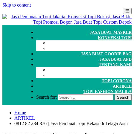
Skip to content
JASA BUAT MASKER
KONVEKSI TOPI
CARA ORDER
WORKSHOP
JASA BUAT GOODIE BAG
JASA BUAT APD
TENTANG KAMI
GALERI
PORTOFOLIO
TOPI CORONA
ARTIKEL
TOPI FASHION MALILA
Search for:
Home
ARTIKEL
0812 82 234 876 | Jasa Pembuat Topi Bekasi di Telaga Asih