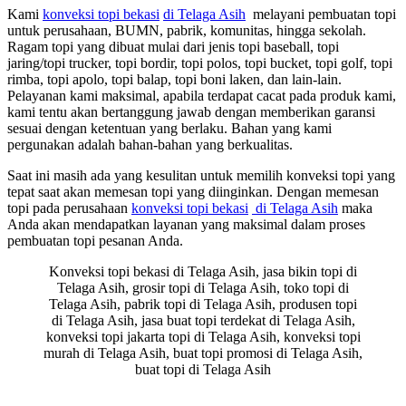
Kami
konveksi topi bekasi
di Telaga Asih
melayani pembuatan topi
untuk perusahaan, BUMN, pabrik, komunitas, hingga sekolah.
Ragam topi yang dibuat mulai dari jenis topi baseball, topi
jaring/topi trucker, topi bordir, topi polos, topi bucket, topi golf, topi
rimba, topi apolo, topi balap, topi boni laken, dan lain-lain.
Pelayanan kami maksimal, apabila terdapat cacat pada produk kami,
kami tentu akan bertanggung jawab dengan memberikan garansi
sesuai dengan ketentuan yang berlaku. Bahan yang kami
pergunakan adalah bahan-bahan yang berkualitas.
Saat ini masih ada yang kesulitan untuk memilih konveksi topi yang
tepat saat akan memesan topi yang diinginkan. Dengan memesan
topi pada perusahaan
konveksi topi bekasi
di Telaga Asih
maka
Anda akan mendapatkan layanan yang maksimal dalam proses
pembuatan topi pesanan Anda.
Konveksi topi bekasi di Telaga Asih, jasa bikin topi di
Telaga Asih, grosir topi di Telaga Asih, toko topi di
Telaga Asih, pabrik topi di Telaga Asih, produsen topi
di Telaga Asih, jasa buat topi terdekat di Telaga Asih,
konveksi topi jakarta topi di Telaga Asih, konveksi topi
murah di Telaga Asih, buat topi promosi di Telaga Asih,
buat topi di Telaga Asih