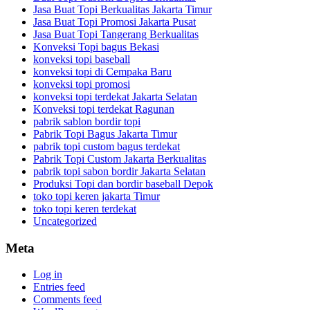
Jasa Buat Topi Berkualitas Jakarta Timur
Jasa Buat Topi Promosi Jakarta Pusat
Jasa Buat Topi Tangerang Berkualitas
Konveksi Topi bagus Bekasi
konveksi topi baseball
konveksi topi di Cempaka Baru
konveksi topi promosi
konveksi topi terdekat Jakarta Selatan
Konveksi topi terdekat Ragunan
pabrik sablon bordir topi
Pabrik Topi Bagus Jakarta Timur
pabrik topi custom bagus terdekat
Pabrik Topi Custom Jakarta Berkualitas
pabrik topi sabon bordir Jakarta Selatan
Produksi Topi dan bordir baseball Depok
toko topi keren jakarta Timur
toko topi keren terdekat
Uncategorized
Meta
Log in
Entries feed
Comments feed