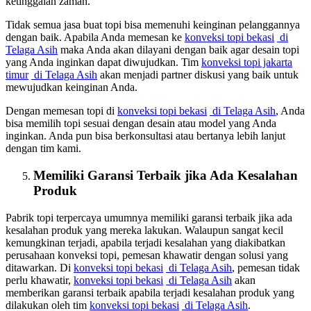
ketinggalan zaman.
Tidak semua jasa buat topi bisa memenuhi keinginan pelanggannya
dengan baik. Apabila Anda memesan ke
konveksi topi bekasi
di
Telaga Asih
maka Anda akan dilayani dengan baik agar desain topi
yang Anda inginkan dapat diwujudkan. Tim
konveksi topi jakarta
timur
di Telaga Asih
akan menjadi partner diskusi yang baik untuk
mewujudkan keinginan Anda.
Dengan memesan topi di
konveksi topi bekasi
di Telaga Asih
, Anda
bisa memilih topi sesuai dengan desain atau model yang Anda
inginkan. Anda pun bisa berkonsultasi atau bertanya lebih lanjut
dengan tim kami.
Memiliki Garansi Terbaik jika Ada Kesalahan
Produk
Pabrik topi terpercaya umumnya memiliki garansi terbaik jika ada
kesalahan produk yang mereka lakukan. Walaupun sangat kecil
kemungkinan terjadi, apabila terjadi kesalahan yang diakibatkan
perusahaan konveksi topi, pemesan khawatir dengan solusi yang
ditawarkan. Di
konveksi topi bekasi
di Telaga Asih
, pemesan tidak
perlu khawatir,
konveksi topi bekasi
di Telaga Asih
akan
memberikan garansi terbaik apabila terjadi kesalahan produk yang
dilakukan oleh tim
konveksi topi bekasi
di Telaga Asih
.