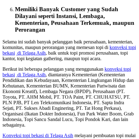
Memiliki Banyak Customer yang Sudah
Dilayani seperti Instansi, Lembaga,
Kementerian, Peusahaan Terkemuak, maupun
Perorangan
Selama ini sudah banyak pelanggan baik perusahaan, kementerian,
komunitas, maupun perorangan yang memesan topi di
konveksi topi
bekasi
di Telaga Asih
, baik untuk topi promosi perusahaan, topi
kantor, topi kegiatan gathering, maupun topi acara.
Berikut ini beberapa pelanggan yang menggunakan
konveksi topi
bekasi
di Telaga Asih
, diantaranya Kementerian (Kementerian
Pendidikan dan Kebudayaan, Kementerian Lingkungan Hidup dan
Kehutanan, Kementerian BUMN, Kementerian Pariwisata dan
Ekonomi Kreatif), Lembaga Negara (BPDP), Perusahaan (PT.
Toyota, PT. AHM Mobil, PT. TOA Paint, PT. CHUHATSU, PT.
PLN PJB, PT Len Telekomunikasi Indonesia, PT. Sapta Indra
Sejati, PT. Sukses Abadi Enginering, PT. Tat Hong Perkasa),
Organisasi (Ikatan Dokter Indonesia), Fun Park Water Boom, Grab
Indonesia, Topi Sancu Sandal Lucu, Topi Pondok Kari, dan lain
sebagainya.
Konveksi topi bekasi
di Telaga Asih
melayani pembuatan topi mulai