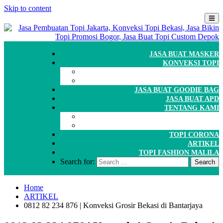
Skip to content
JASA BUAT MASKER
KONVEKSI TOPI
CARA ORDER
WORKSHOP
JASA BUAT GOODIE BAG
JASA BUAT APD
TENTANG KAMI
GALERI
PORTOFOLIO
TOPI CORONA
ARTIKEL
TOPI FASHION MALILA
Search for:
Home
ARTIKEL
0812 82 234 876 | Konveksi Grosir Bekasi di Bantarjaya