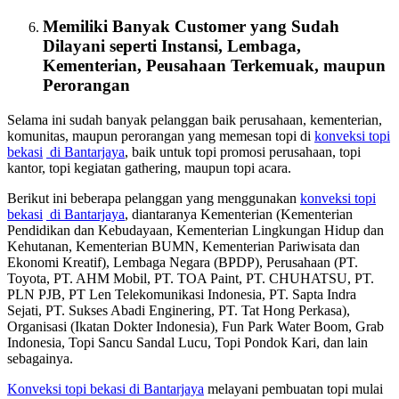
Memiliki Banyak Customer yang Sudah
Dilayani seperti Instansi, Lembaga,
Kementerian, Peusahaan Terkemuak, maupun
Perorangan
Selama ini sudah banyak pelanggan baik perusahaan, kementerian,
komunitas, maupun perorangan yang memesan topi di
konveksi topi
bekasi
di Bantarjaya
, baik untuk topi promosi perusahaan, topi
kantor, topi kegiatan gathering, maupun topi acara.
Berikut ini beberapa pelanggan yang menggunakan
konveksi topi
bekasi
di Bantarjaya
, diantaranya Kementerian (Kementerian
Pendidikan dan Kebudayaan, Kementerian Lingkungan Hidup dan
Kehutanan, Kementerian BUMN, Kementerian Pariwisata dan
Ekonomi Kreatif), Lembaga Negara (BPDP), Perusahaan (PT.
Toyota, PT. AHM Mobil, PT. TOA Paint, PT. CHUHATSU, PT.
PLN PJB, PT Len Telekomunikasi Indonesia, PT. Sapta Indra
Sejati, PT. Sukses Abadi Enginering, PT. Tat Hong Perkasa),
Organisasi (Ikatan Dokter Indonesia), Fun Park Water Boom, Grab
Indonesia, Topi Sancu Sandal Lucu, Topi Pondok Kari, dan lain
sebagainya.
Konveksi topi bekasi
di Bantarjaya
melayani pembuatan topi mulai