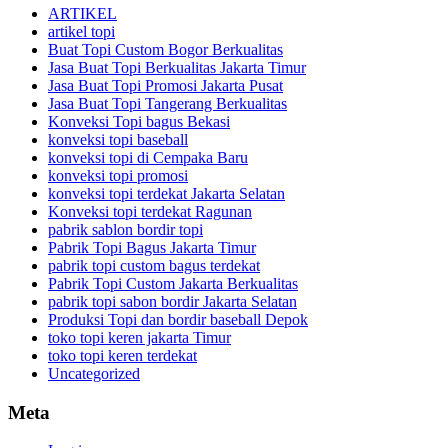
ARTIKEL
artikel topi
Buat Topi Custom Bogor Berkualitas
Jasa Buat Topi Berkualitas Jakarta Timur
Jasa Buat Topi Promosi Jakarta Pusat
Jasa Buat Topi Tangerang Berkualitas
Konveksi Topi bagus Bekasi
konveksi topi baseball
konveksi topi di Cempaka Baru
konveksi topi promosi
konveksi topi terdekat Jakarta Selatan
Konveksi topi terdekat Ragunan
pabrik sablon bordir topi
Pabrik Topi Bagus Jakarta Timur
pabrik topi custom bagus terdekat
Pabrik Topi Custom Jakarta Berkualitas
pabrik topi sabon bordir Jakarta Selatan
Produksi Topi dan bordir baseball Depok
toko topi keren jakarta Timur
toko topi keren terdekat
Uncategorized
Meta