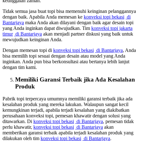
ketinggalan zaman.
Tidak semua jasa buat topi bisa memenuhi keinginan pelanggannya
dengan baik. Apabila Anda memesan ke
konveksi topi bekasi
di
Bantarjaya
maka Anda akan dilayani dengan baik agar desain topi
yang Anda inginkan dapat diwujudkan. Tim
konveksi topi jakarta
timur
di Bantarjaya
akan menjadi partner diskusi yang baik untuk
mewujudkan keinginan Anda.
Dengan memesan topi di
konveksi topi bekasi
di Bantarjaya
, Anda
bisa memilih topi sesuai dengan desain atau model yang Anda
inginkan. Anda pun bisa berkonsultasi atau bertanya lebih lanjut
dengan tim kami.
Memiliki Garansi Terbaik jika Ada Kesalahan
Produk
Pabrik topi terpercaya umumnya memiliki garansi terbaik jika ada
kesalahan produk yang mereka lakukan. Walaupun sangat kecil
kemungkinan terjadi, apabila terjadi kesalahan yang diakibatkan
perusahaan konveksi topi, pemesan khawatir dengan solusi yang
ditawarkan. Di
konveksi topi bekasi
di Bantarjaya
, pemesan tidak
perlu khawatir,
konveksi topi bekasi
di Bantarjaya
akan
memberikan garansi terbaik apabila terjadi kesalahan produk yang
dilakukan oleh tim
konveksi topi bekasi
di Bantarjaya
.