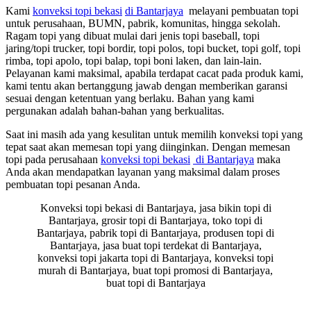
Kami
konveksi topi bekasi
di Bantarjaya
melayani pembuatan topi
untuk perusahaan, BUMN, pabrik, komunitas, hingga sekolah.
Ragam topi yang dibuat mulai dari jenis topi baseball, topi
jaring/topi trucker, topi bordir, topi polos, topi bucket, topi golf, topi
rimba, topi apolo, topi balap, topi boni laken, dan lain-lain.
Pelayanan kami maksimal, apabila terdapat cacat pada produk kami,
kami tentu akan bertanggung jawab dengan memberikan garansi
sesuai dengan ketentuan yang berlaku. Bahan yang kami
pergunakan adalah bahan-bahan yang berkualitas.
Saat ini masih ada yang kesulitan untuk memilih konveksi topi yang
tepat saat akan memesan topi yang diinginkan. Dengan memesan
topi pada perusahaan
konveksi topi bekasi
di Bantarjaya
maka
Anda akan mendapatkan layanan yang maksimal dalam proses
pembuatan topi pesanan Anda.
Konveksi topi bekasi di Bantarjaya, jasa bikin topi di
Bantarjaya, grosir topi di Bantarjaya, toko topi di
Bantarjaya, pabrik topi di Bantarjaya, produsen topi di
Bantarjaya, jasa buat topi terdekat di Bantarjaya,
konveksi topi jakarta topi di Bantarjaya, konveksi topi
murah di Bantarjaya, buat topi promosi di Bantarjaya,
buat topi di Bantarjaya