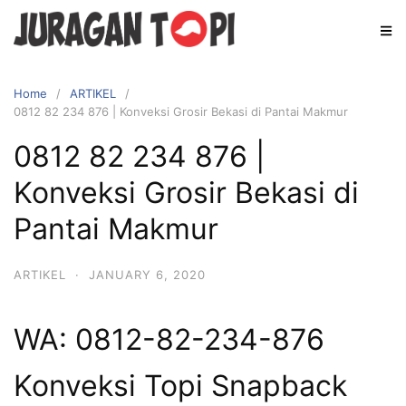
Skip
to
content
Home
ARTIKEL
0812 82 234 876 | Konveksi Grosir Bekasi di Pantai Makmur
0812 82 234 876 |
Konveksi Grosir Bekasi di
Pantai Makmur
ARTIKEL
·
JANUARY 6, 2020
WA: 0812-82-234-876
Konveksi Topi Snapback