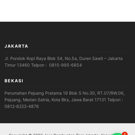
JAKARTA
Jl. Pondok Kopi Raya Blok S4, No.5a, Duren Sawit – Jakarta
Timur 13460 Telpon : 0815-995-6854
BEKASI
Perumahan Pejuang Pratama 19 Blok S No.30, RT.07/RW.06,
Pejuang, Medan Satria, Kota Bks, Jawa Barat 17131 Telpon :
0812-8223-4876
1