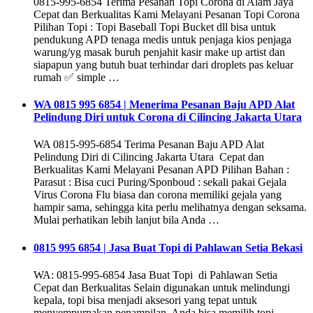
0815-995-6854 Terima Pesanan Topi Corona di Alam Jaya
Cepat dan Berkualitas Kami Melayani Pesanan Topi Corona
Pilihan Topi : Topi Baseball Topi Bucket dll bisa untuk
pendukung APD tenaga medis untuk penjaga kios penjaga
warung/yg masak buruh penjahit kasir make up artist dan
siapapun yang butuh buat terhindar dari droplets pas keluar
rumah ✅ simple …
WA 0815 995 6854 | Menerima Pesanan Baju APD Alat
Pelindung Diri untuk Corona di Cilincing Jakarta Utara
WA 0815-995-6854 Terima Pesanan Baju APD Alat
Pelindung Diri di Cilincing Jakarta Utara Cepat dan
Berkualitas Kami Melayani Pesanan APD Pilihan Bahan :
Parasut : Bisa cuci Puring/Sponboud : sekali pakai Gejala
Virus Corona Flu biasa dan corona memiliki gejala yang
hampir sama, sehingga kita perlu melihatnya dengan seksama.
Mulai perhatikan lebih lanjut bila Anda …
0815 995 6854 | Jasa Buat Topi di Pahlawan Setia Bekasi
WA: 0815-995-6854 Jasa Buat Topi di Pahlawan Setia
Cepat dan Berkualitas Selain digunakan untuk melindungi
kepala, topi bisa menjadi aksesori yang tepat untuk
menyempurnakan penampilan. Anda bisa memilih topi