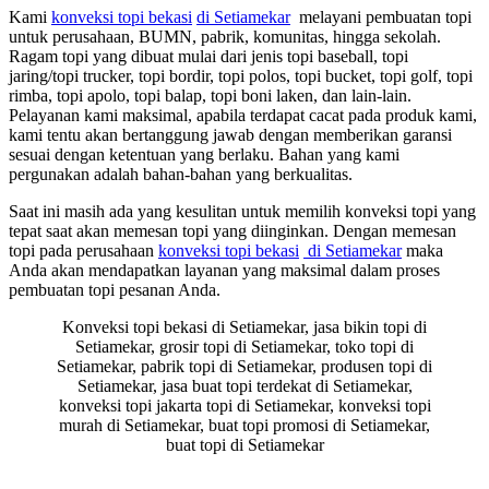
Kami
konveksi topi bekasi
di Setiamekar
melayani pembuatan topi
untuk perusahaan, BUMN, pabrik, komunitas, hingga sekolah.
Ragam topi yang dibuat mulai dari jenis topi baseball, topi
jaring/topi trucker, topi bordir, topi polos, topi bucket, topi golf, topi
rimba, topi apolo, topi balap, topi boni laken, dan lain-lain.
Pelayanan kami maksimal, apabila terdapat cacat pada produk kami,
kami tentu akan bertanggung jawab dengan memberikan garansi
sesuai dengan ketentuan yang berlaku. Bahan yang kami
pergunakan adalah bahan-bahan yang berkualitas.
Saat ini masih ada yang kesulitan untuk memilih konveksi topi yang
tepat saat akan memesan topi yang diinginkan. Dengan memesan
topi pada perusahaan
konveksi topi bekasi
di Setiamekar
maka
Anda akan mendapatkan layanan yang maksimal dalam proses
pembuatan topi pesanan Anda.
Konveksi topi bekasi di Setiamekar, jasa bikin topi di
Setiamekar, grosir topi di Setiamekar, toko topi di
Setiamekar, pabrik topi di Setiamekar, produsen topi di
Setiamekar, jasa buat topi terdekat di Setiamekar,
konveksi topi jakarta topi di Setiamekar, konveksi topi
murah di Setiamekar, buat topi promosi di Setiamekar,
buat topi di Setiamekar