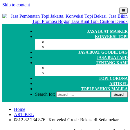
Skip to content
JASA BUAT MASKER
KONVEKSI TOPI
CARA ORDER
WORKSHOP
JASA BUAT GOODIE BAG
JASA BUAT APD
TENTANG KAMI
GALERI
PORTOFOLIO
TOPI CORONA
ARTIKEL
TOPI FASHION MALILA
Search for:
Home
ARTIKEL
0812 82 234 876 | Konveksi Grosir Bekasi di Setiamekar