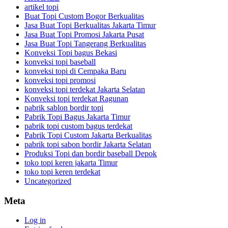
artikel topi
Buat Topi Custom Bogor Berkualitas
Jasa Buat Topi Berkualitas Jakarta Timur
Jasa Buat Topi Promosi Jakarta Pusat
Jasa Buat Topi Tangerang Berkualitas
Konveksi Topi bagus Bekasi
konveksi topi baseball
konveksi topi di Cempaka Baru
konveksi topi promosi
konveksi topi terdekat Jakarta Selatan
Konveksi topi terdekat Ragunan
pabrik sablon bordir topi
Pabrik Topi Bagus Jakarta Timur
pabrik topi custom bagus terdekat
Pabrik Topi Custom Jakarta Berkualitas
pabrik topi sabon bordir Jakarta Selatan
Produksi Topi dan bordir baseball Depok
toko topi keren jakarta Timur
toko topi keren terdekat
Uncategorized
Meta
Log in