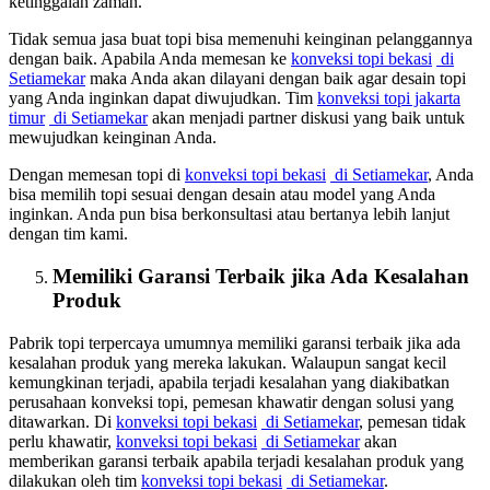
ketinggalan zaman.
Tidak semua jasa buat topi bisa memenuhi keinginan pelanggannya
dengan baik. Apabila Anda memesan ke
konveksi topi bekasi
di
Setiamekar
maka Anda akan dilayani dengan baik agar desain topi
yang Anda inginkan dapat diwujudkan. Tim
konveksi topi jakarta
timur
di Setiamekar
akan menjadi partner diskusi yang baik untuk
mewujudkan keinginan Anda.
Dengan memesan topi di
konveksi topi bekasi
di Setiamekar
, Anda
bisa memilih topi sesuai dengan desain atau model yang Anda
inginkan. Anda pun bisa berkonsultasi atau bertanya lebih lanjut
dengan tim kami.
Memiliki Garansi Terbaik jika Ada Kesalahan
Produk
Pabrik topi terpercaya umumnya memiliki garansi terbaik jika ada
kesalahan produk yang mereka lakukan. Walaupun sangat kecil
kemungkinan terjadi, apabila terjadi kesalahan yang diakibatkan
perusahaan konveksi topi, pemesan khawatir dengan solusi yang
ditawarkan. Di
konveksi topi bekasi
di Setiamekar
, pemesan tidak
perlu khawatir,
konveksi topi bekasi
di Setiamekar
akan
memberikan garansi terbaik apabila terjadi kesalahan produk yang
dilakukan oleh tim
konveksi topi bekasi
di Setiamekar
.