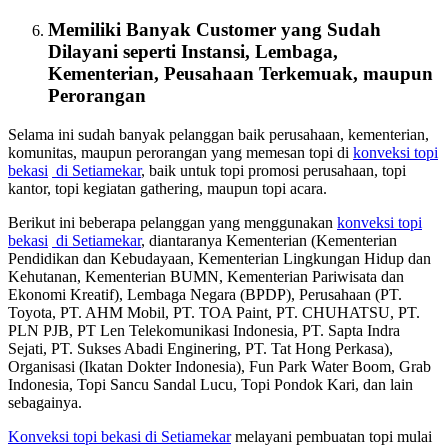
Memiliki Banyak Customer yang Sudah
Dilayani seperti Instansi, Lembaga,
Kementerian, Peusahaan Terkemuak, maupun
Perorangan
Selama ini sudah banyak pelanggan baik perusahaan, kementerian,
komunitas, maupun perorangan yang memesan topi di
konveksi topi
bekasi
di Setiamekar
, baik untuk topi promosi perusahaan, topi
kantor, topi kegiatan gathering, maupun topi acara.
Berikut ini beberapa pelanggan yang menggunakan
konveksi topi
bekasi
di Setiamekar
, diantaranya Kementerian (Kementerian
Pendidikan dan Kebudayaan, Kementerian Lingkungan Hidup dan
Kehutanan, Kementerian BUMN, Kementerian Pariwisata dan
Ekonomi Kreatif), Lembaga Negara (BPDP), Perusahaan (PT.
Toyota, PT. AHM Mobil, PT. TOA Paint, PT. CHUHATSU, PT.
PLN PJB, PT Len Telekomunikasi Indonesia, PT. Sapta Indra
Sejati, PT. Sukses Abadi Enginering, PT. Tat Hong Perkasa),
Organisasi (Ikatan Dokter Indonesia), Fun Park Water Boom, Grab
Indonesia, Topi Sancu Sandal Lucu, Topi Pondok Kari, dan lain
sebagainya.
Konveksi topi bekasi
di Setiamekar
melayani pembuatan topi mulai