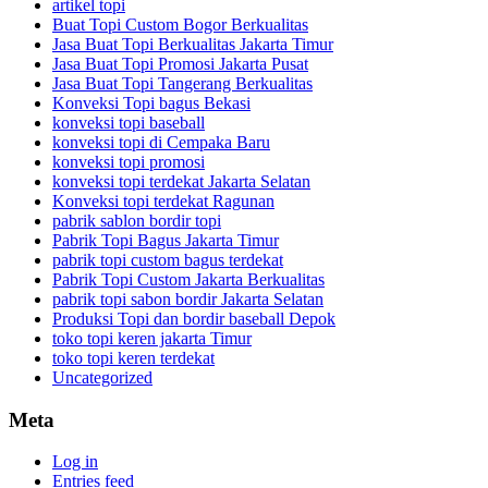
artikel topi
Buat Topi Custom Bogor Berkualitas
Jasa Buat Topi Berkualitas Jakarta Timur
Jasa Buat Topi Promosi Jakarta Pusat
Jasa Buat Topi Tangerang Berkualitas
Konveksi Topi bagus Bekasi
konveksi topi baseball
konveksi topi di Cempaka Baru
konveksi topi promosi
konveksi topi terdekat Jakarta Selatan
Konveksi topi terdekat Ragunan
pabrik sablon bordir topi
Pabrik Topi Bagus Jakarta Timur
pabrik topi custom bagus terdekat
Pabrik Topi Custom Jakarta Berkualitas
pabrik topi sabon bordir Jakarta Selatan
Produksi Topi dan bordir baseball Depok
toko topi keren jakarta Timur
toko topi keren terdekat
Uncategorized
Meta
Log in
Entries feed