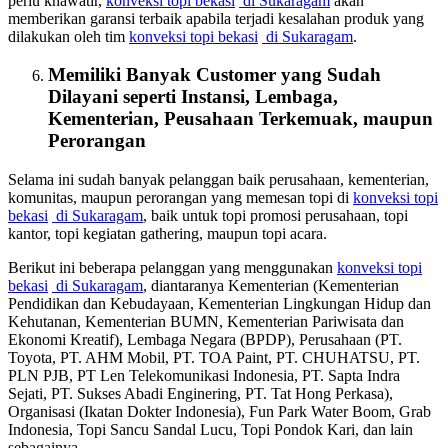
perlu khawatir,
konveksi topi bekasi
di Sukaragam
akan
memberikan garansi terbaik apabila terjadi kesalahan produk yang
dilakukan oleh tim
konveksi topi bekasi
di Sukaragam
.
Memiliki Banyak Customer yang Sudah
Dilayani seperti Instansi, Lembaga,
Kementerian, Peusahaan Terkemuak, maupun
Perorangan
Selama ini sudah banyak pelanggan baik perusahaan, kementerian,
komunitas, maupun perorangan yang memesan topi di
konveksi topi
bekasi
di Sukaragam
, baik untuk topi promosi perusahaan, topi
kantor, topi kegiatan gathering, maupun topi acara.
Berikut ini beberapa pelanggan yang menggunakan
konveksi topi
bekasi
di Sukaragam
, diantaranya Kementerian (Kementerian
Pendidikan dan Kebudayaan, Kementerian Lingkungan Hidup dan
Kehutanan, Kementerian BUMN, Kementerian Pariwisata dan
Ekonomi Kreatif), Lembaga Negara (BPDP), Perusahaan (PT.
Toyota, PT. AHM Mobil, PT. TOA Paint, PT. CHUHATSU, PT.
PLN PJB, PT Len Telekomunikasi Indonesia, PT. Sapta Indra
Sejati, PT. Sukses Abadi Enginering, PT. Tat Hong Perkasa),
Organisasi (Ikatan Dokter Indonesia), Fun Park Water Boom, Grab
Indonesia, Topi Sancu Sandal Lucu, Topi Pondok Kari, dan lain
sebagainya.