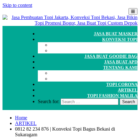
Skip to content
JASA BUAT MASKER
KONVEKSI TOPI
CARA ORDER
WORKSHOP
JASA BUAT GOODIE BAG
JASA BUAT APD
TENTANG KAMI
GALERI
PORTOFOLIO
TOPI CORONA
ARTIKEL
TOPI FASHION MALILA
Search for:
Home
ARTIKEL
0812 82 234 876 | Konveksi Topi Bagus Bekasi di
Sukaragam