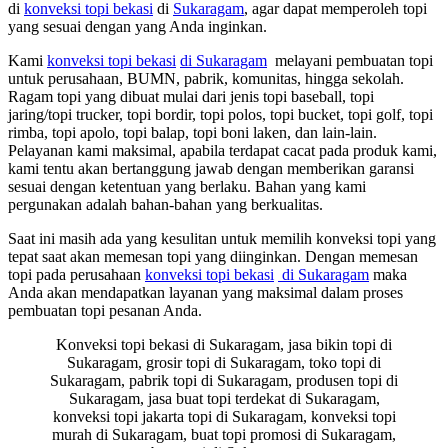
di
konveksi topi bekasi
di
Sukaragam
, agar dapat memperoleh topi
yang sesuai dengan yang Anda inginkan.
Kami
konveksi topi bekasi
di Sukaragam
melayani pembuatan topi
untuk perusahaan, BUMN, pabrik, komunitas, hingga sekolah.
Ragam topi yang dibuat mulai dari jenis topi baseball, topi
jaring/topi trucker, topi bordir, topi polos, topi bucket, topi golf, topi
rimba, topi apolo, topi balap, topi boni laken, dan lain-lain.
Pelayanan kami maksimal, apabila terdapat cacat pada produk kami,
kami tentu akan bertanggung jawab dengan memberikan garansi
sesuai dengan ketentuan yang berlaku. Bahan yang kami
pergunakan adalah bahan-bahan yang berkualitas.
Saat ini masih ada yang kesulitan untuk memilih konveksi topi yang
tepat saat akan memesan topi yang diinginkan. Dengan memesan
topi pada perusahaan
konveksi topi bekasi
di Sukaragam
maka
Anda akan mendapatkan layanan yang maksimal dalam proses
pembuatan topi pesanan Anda.
Konveksi topi bekasi di Sukaragam, jasa bikin topi di
Sukaragam, grosir topi di Sukaragam, toko topi di
Sukaragam, pabrik topi di Sukaragam, produsen topi di
Sukaragam, jasa buat topi terdekat di Sukaragam,
konveksi topi jakarta topi di Sukaragam, konveksi topi
murah di Sukaragam, buat topi promosi di Sukaragam,