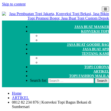
Skip to content
JASA BUAT MASKER
KONVEKSI TOPI
CARA ORDER
WORKSHOP
JASA BUAT GOODIE BAG
JASA BUAT APD
TENTANG KAMI
GALERI
PORTOFOLIO
TOPI CORONA
ARTIKEL
TOPI FASHION MALILA
Search for:
Home
ARTIKEL
0812 82 234 876 | Konveksi Topi Bagus Bekasi di
Sumbersari