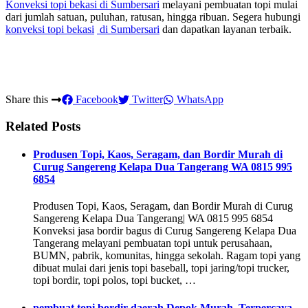
Konveksi topi bekasi
di Sumbersari
melayani pembuatan topi mulai
dari jumlah satuan, puluhan, ratusan, hingga ribuan. Segera hubungi
konveksi topi bekasi
di Sumbersari
dan dapatkan layanan terbaik.
Share this
Facebook
Twitter
WhatsApp
Related Posts
Produsen Topi, Kaos, Seragam, dan Bordir Murah di
Curug Sangereng Kelapa Dua Tangerang WA 0815 995
6854
Produsen Topi, Kaos, Seragam, dan Bordir Murah di Curug
Sangereng Kelapa Dua Tangerang| WA 0815 995 6854
Konveksi jasa bordir bagus di Curug Sangereng Kelapa Dua
Tangerang melayani pembuatan topi untuk perusahaan,
BUMN, pabrik, komunitas, hingga sekolah. Ragam topi yang
dibuat mulai dari jenis topi baseball, topi jaring/topi trucker,
topi bordir, topi polos, topi bucket, …
pembuat topi bordir daerah Depok Murah, Terpercaya,