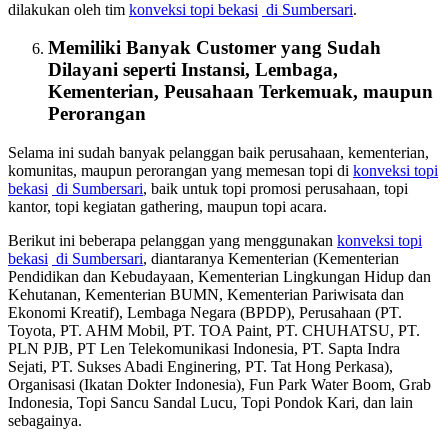
dilakukan oleh tim
konveksi topi bekasi
di Sumbersari
.
Memiliki Banyak Customer yang Sudah
Dilayani seperti Instansi, Lembaga,
Kementerian, Peusahaan Terkemuak, maupun
Perorangan
Selama ini sudah banyak pelanggan baik perusahaan, kementerian,
komunitas, maupun perorangan yang memesan topi di
konveksi topi
bekasi
di Sumbersari
, baik untuk topi promosi perusahaan, topi
kantor, topi kegiatan gathering, maupun topi acara.
Berikut ini beberapa pelanggan yang menggunakan
konveksi topi
bekasi
di Sumbersari
, diantaranya Kementerian (Kementerian
Pendidikan dan Kebudayaan, Kementerian Lingkungan Hidup dan
Kehutanan, Kementerian BUMN, Kementerian Pariwisata dan
Ekonomi Kreatif), Lembaga Negara (BPDP), Perusahaan (PT.
Toyota, PT. AHM Mobil, PT. TOA Paint, PT. CHUHATSU, PT.
PLN PJB, PT Len Telekomunikasi Indonesia, PT. Sapta Indra
Sejati, PT. Sukses Abadi Enginering, PT. Tat Hong Perkasa),
Organisasi (Ikatan Dokter Indonesia), Fun Park Water Boom, Grab
Indonesia, Topi Sancu Sandal Lucu, Topi Pondok Kari, dan lain
sebagainya.