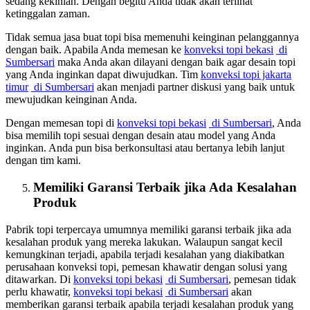
sedang kekinian. Dengan begitu Anda tidak akan terlihat
ketinggalan zaman.
Tidak semua jasa buat topi bisa memenuhi keinginan pelanggannya
dengan baik. Apabila Anda memesan ke
konveksi topi bekasi
di
Sumbersari
maka Anda akan dilayani dengan baik agar desain topi
yang Anda inginkan dapat diwujudkan. Tim
konveksi topi jakarta
timur
di Sumbersari
akan menjadi partner diskusi yang baik untuk
mewujudkan keinginan Anda.
Dengan memesan topi di
konveksi topi bekasi
di Sumbersari
, Anda
bisa memilih topi sesuai dengan desain atau model yang Anda
inginkan. Anda pun bisa berkonsultasi atau bertanya lebih lanjut
dengan tim kami.
Memiliki Garansi Terbaik jika Ada Kesalahan
Produk
Pabrik topi terpercaya umumnya memiliki garansi terbaik jika ada
kesalahan produk yang mereka lakukan. Walaupun sangat kecil
kemungkinan terjadi, apabila terjadi kesalahan yang diakibatkan
perusahaan konveksi topi, pemesan khawatir dengan solusi yang
ditawarkan. Di
konveksi topi bekasi
di Sumbersari
, pemesan tidak
perlu khawatir,
konveksi topi bekasi
di Sumbersari
akan
memberikan garansi terbaik apabila terjadi kesalahan produk yang