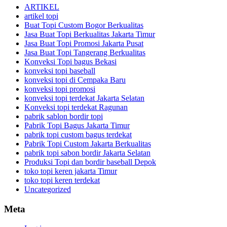
ARTIKEL
artikel topi
Buat Topi Custom Bogor Berkualitas
Jasa Buat Topi Berkualitas Jakarta Timur
Jasa Buat Topi Promosi Jakarta Pusat
Jasa Buat Topi Tangerang Berkualitas
Konveksi Topi bagus Bekasi
konveksi topi baseball
konveksi topi di Cempaka Baru
konveksi topi promosi
konveksi topi terdekat Jakarta Selatan
Konveksi topi terdekat Ragunan
pabrik sablon bordir topi
Pabrik Topi Bagus Jakarta Timur
pabrik topi custom bagus terdekat
Pabrik Topi Custom Jakarta Berkualitas
pabrik topi sabon bordir Jakarta Selatan
Produksi Topi dan bordir baseball Depok
toko topi keren jakarta Timur
toko topi keren terdekat
Uncategorized
Meta