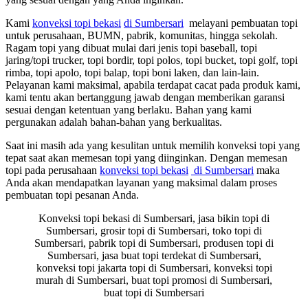
Kami
konveksi topi bekasi
di Sumbersari
melayani pembuatan topi
untuk perusahaan, BUMN, pabrik, komunitas, hingga sekolah.
Ragam topi yang dibuat mulai dari jenis topi baseball, topi
jaring/topi trucker, topi bordir, topi polos, topi bucket, topi golf, topi
rimba, topi apolo, topi balap, topi boni laken, dan lain-lain.
Pelayanan kami maksimal, apabila terdapat cacat pada produk kami,
kami tentu akan bertanggung jawab dengan memberikan garansi
sesuai dengan ketentuan yang berlaku. Bahan yang kami
pergunakan adalah bahan-bahan yang berkualitas.
Saat ini masih ada yang kesulitan untuk memilih konveksi topi yang
tepat saat akan memesan topi yang diinginkan. Dengan memesan
topi pada perusahaan
konveksi topi bekasi
di Sumbersari
maka
Anda akan mendapatkan layanan yang maksimal dalam proses
pembuatan topi pesanan Anda.
Konveksi topi bekasi di Sumbersari, jasa bikin topi di
Sumbersari, grosir topi di Sumbersari, toko topi di
Sumbersari, pabrik topi di Sumbersari, produsen topi di
Sumbersari, jasa buat topi terdekat di Sumbersari,
konveksi topi jakarta topi di Sumbersari, konveksi topi
murah di Sumbersari, buat topi promosi di Sumbersari,
buat topi di Sumbersari