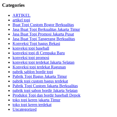
Categories
ARTIKEL
artikel topi
Buat Topi Custom Bogor Berkualitas
Jasa Buat Topi Berkualitas Jakarta Timur
Jasa Buat Topi Promosi Jakarta Pusat
Jasa Buat Topi Tangerang Berkualitas
Konveksi Topi bagus Bekasi
konveksi topi baseball
konveksi topi di Cempaka Baru
konveksi topi promosi
konveksi topi terdekat Jakarta Selatan
Konveksi topi terdekat Ragunan
pabrik sablon bordir topi
Pabrik Topi Bagus Jakarta Timur
pabrik topi custom bagus terdekat
Pabrik Topi Custom Jakarta Berkualitas
pabrik topi sabon bordir Jakarta Selatan
Produksi Topi dan bordir baseball Depok
toko topi keren jakarta Timur
toko topi keren terdekat
Uncategorized