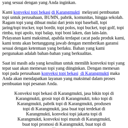
yang sesuai dengan yang Anda inginkan.
Kami
konveksi topi bekasi
di Karangmukti
melayani pembuatan
topi untuk perusahaan, BUMN, pabrik, komunitas, hingga sekolah.
Ragam topi yang dibuat mulai dari jenis topi baseball, topi
jaring/topi trucker, topi bordir, topi polos, topi bucket, topi golf, topi
rimba, topi apolo, topi balap, topi boni laken, dan lain-lain.
Pelayanan kami maksimal, apabila terdapat cacat pada produk kami,
kami tentu akan bertanggung jawab dengan memberikan garansi
sesuai dengan ketentuan yang berlaku. Bahan yang kami
pergunakan adalah bahan-bahan yang berkualitas.
Saat ini masih ada yang kesulitan untuk memilih konveksi topi yang
tepat saat akan memesan topi yang diinginkan. Dengan memesan
topi pada perusahaan
konveksi topi bekasi
di Karangmukti
maka
Anda akan mendapatkan layanan yang maksimal dalam proses
pembuatan topi pesanan Anda.
Konveksi topi bekasi di Karangmukti, jasa bikin topi di
Karangmukti, grosir topi di Karangmukti, toko topi di
Karangmukti, pabrik topi di Karangmukti, produsen
topi di Karangmukti, jasa buat topi terdekat di
Karangmukti, konveksi topi jakarta topi di
Karangmukti, konveksi topi murah di Karangmukti,
buat topi promosi di Karangmukti, buat topi di