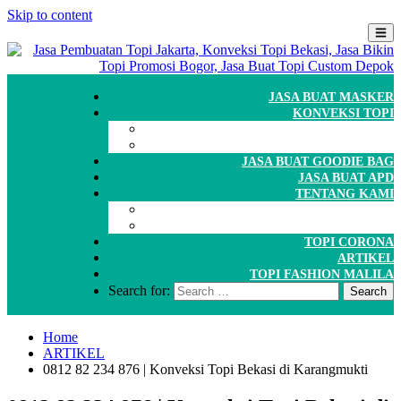
Skip to content
JASA BUAT MASKER
KONVEKSI TOPI
CARA ORDER
WORKSHOP
JASA BUAT GOODIE BAG
JASA BUAT APD
TENTANG KAMI
GALERI
PORTOFOLIO
TOPI CORONA
ARTIKEL
TOPI FASHION MALILA
Search for:
Home
ARTIKEL
0812 82 234 876 | Konveksi Topi Bekasi di Karangmukti