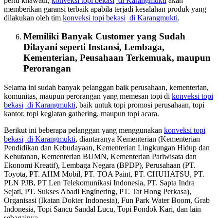
perlu khawatir,
konveksi topi bekasi
di Karangmukti
akan
memberikan garansi terbaik apabila terjadi kesalahan produk yang
dilakukan oleh tim
konveksi topi bekasi
di Karangmukti
.
Memiliki Banyak Customer yang Sudah
Dilayani seperti Instansi, Lembaga,
Kementerian, Peusahaan Terkemuak, maupun
Perorangan
Selama ini sudah banyak pelanggan baik perusahaan, kementerian,
komunitas, maupun perorangan yang memesan topi di
konveksi topi
bekasi
di Karangmukti
, baik untuk topi promosi perusahaan, topi
kantor, topi kegiatan gathering, maupun topi acara.
Berikut ini beberapa pelanggan yang menggunakan
konveksi topi
bekasi
di Karangmukti
, diantaranya Kementerian (Kementerian
Pendidikan dan Kebudayaan, Kementerian Lingkungan Hidup dan
Kehutanan, Kementerian BUMN, Kementerian Pariwisata dan
Ekonomi Kreatif), Lembaga Negara (BPDP), Perusahaan (PT.
Toyota, PT. AHM Mobil, PT. TOA Paint, PT. CHUHATSU, PT.
PLN PJB, PT Len Telekomunikasi Indonesia, PT. Sapta Indra
Sejati, PT. Sukses Abadi Enginering, PT. Tat Hong Perkasa),
Organisasi (Ikatan Dokter Indonesia), Fun Park Water Boom, Grab
Indonesia, Topi Sancu Sandal Lucu, Topi Pondok Kari, dan lain
sebagainya.