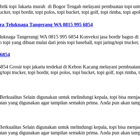
rik topi Jakarta murah di Bogor Tengah melayani pembuatan topi un
rucker, topi bordir, topi polos, topi bucket, topi golf, topi rimba, topi ap
ara Teluknaga Tangerang WA 0815 995 6854
luknaga Tangerang| WA 0815 995 6854 Konveksi jasa bordir bagus di
yang dibuat mulai dari jenis topi baseball, topi jaring/topi trucker, to
 6854
54 Grosir topi jakarta terdekat di Kebon Kacang melayani pembuatan
/topi trucker, topi bordir, topi polos, topi bucket, topi golf, topi rimba,
rkualitas Selain digunakan untuk melindungi kepala, topi bisa menj
ian yang digunakan agar tampilan semakin prima. Anda pun akan tampi
rkualitas Selain digunakan untuk melindungi kepala, topi bisa menja
ian yang digunakan agar tampilan semakin prima. Anda pun akan tampi