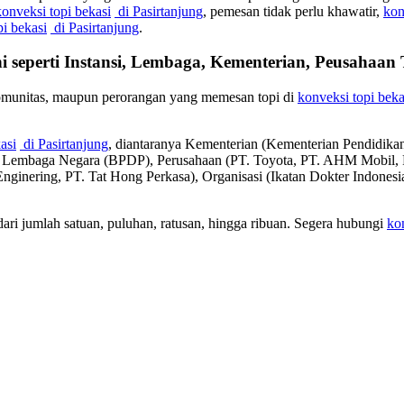
konveksi topi bekasi
di Pasirtanjung
, pemesan tidak perlu khawatir,
kon
pi bekasi
di Pasirtanjung
.
i seperti Instansi, Lembaga, Kementerian, Peusahaa
komunitas, maupun perorangan yang memesan topi di
konveksi topi beka
asi
di Pasirtanjung
, diantaranya Kementerian (Kementerian Pendidik
), Lembaga Negara (BPDP), Perusahaan (PT. Toyota, PT. AHM Mobi
 Enginering, PT. Tat Hong Perkasa), Organisasi (Ikatan Dokter Indone
ari jumlah satuan, puluhan, ratusan, hingga ribuan. Segera hubungi
ko