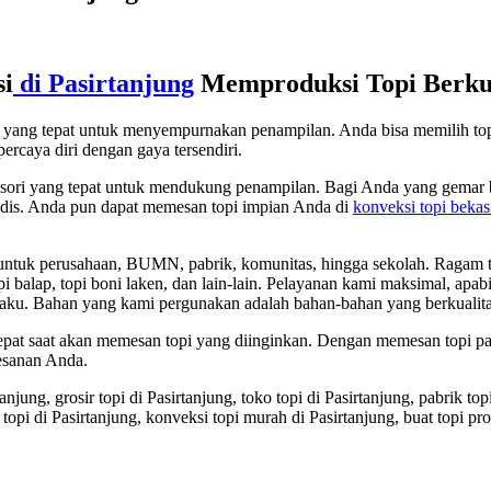
si
di Pasirtanjung
Memproduksi Topi Berkua
ori yang tepat untuk menyempurnakan penampilan. Anda bisa memilih t
ercaya diri dengan gaya tersendiri.
sesori yang tepat untuk mendukung penampilan. Bagi Anda yang gemar b
 modis. Anda pun dapat memesan topi impian Anda di
konveksi topi bekas
tuk perusahaan, BUMN, pabrik, komunitas, hingga sekolah. Ragam topi ya
, topi balap, topi boni laken, dan lain-lain. Pelayanan kami maksimal, a
aku. Bahan yang kami pergunakan adalah bahan-bahan yang berkualita
 tepat saat akan memesan topi yang diinginkan. Dengan memesan topi 
esanan Anda.
anjung, grosir topi di Pasirtanjung, toko topi di Pasirtanjung, pabrik top
 topi di Pasirtanjung, konveksi topi murah di Pasirtanjung, buat topi pr