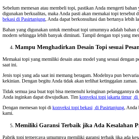
Sebelum memesan atau membeli topi, pastikan Anda mengerti bahan 
digunakan berkualitas, maka Anda pasti akan memakai topi tersebut
bekasi
di Pasirtanjung
, Anda dapat berkonsultasi dan bertanya lebih l
Bahan yang digunakan untuk membuat topi umumnya adalah bahan dr
modern sehingga lebih banyak diminati. Tampil dengan topi yang 
Mampu Menghadirkan Desain Topi sesuai Pesa
Memakai topi yang memiliki desain atau model yang sesuai dengan p
saat ini.
Jenis topi yang ada saat ini memang beragam. Modelnya pun bervaria
kekinian. Dengan begitu Anda tidak akan terlihat ketinggalan zaman.
Tidak semua jasa buat topi bisa memenuhi keinginan pelanggannya 
Anda inginkan dapat diwujudkan. Tim
konveksi topi jakarta timur
di 
Dengan memesan topi di
konveksi topi bekasi
di Pasirtanjung
, Anda 
kami.
Memiliki Garansi Terbaik jika Ada Kesalahan 
Pabrik topi terpercaya umumnya memiliki garansi terbaik jika ada ke