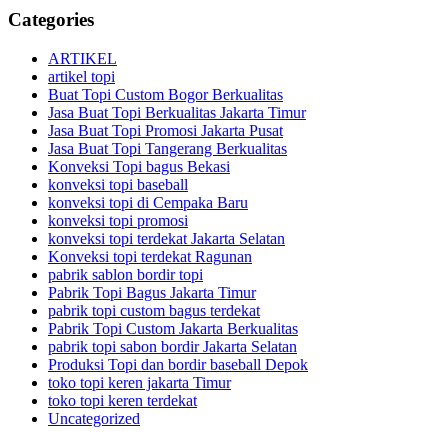
Categories
ARTIKEL
artikel topi
Buat Topi Custom Bogor Berkualitas
Jasa Buat Topi Berkualitas Jakarta Timur
Jasa Buat Topi Promosi Jakarta Pusat
Jasa Buat Topi Tangerang Berkualitas
Konveksi Topi bagus Bekasi
konveksi topi baseball
konveksi topi di Cempaka Baru
konveksi topi promosi
konveksi topi terdekat Jakarta Selatan
Konveksi topi terdekat Ragunan
pabrik sablon bordir topi
Pabrik Topi Bagus Jakarta Timur
pabrik topi custom bagus terdekat
Pabrik Topi Custom Jakarta Berkualitas
pabrik topi sabon bordir Jakarta Selatan
Produksi Topi dan bordir baseball Depok
toko topi keren jakarta Timur
toko topi keren terdekat
Uncategorized