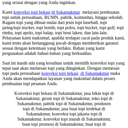
yang sesuai dengan yang Anda inginkan.
Kami
konveksi topi bekasi
di Sukamakmur
melayani pembuatan
topi untuk perusahaan, BUMN, pabrik, komunitas, hingga sekolah.
Ragam topi yang dibuat mulai dari jenis topi baseball, topi
jaring/topi trucker, topi bordir, topi polos, topi bucket, topi golf, topi
rimba, topi apolo, topi balap, topi boni laken, dan lain-lain.
Pelayanan kami maksimal, apabila terdapat cacat pada produk kami,
kami tentu akan bertanggung jawab dengan memberikan garansi
sesuai dengan ketentuan yang berlaku. Bahan yang kami
pergunakan adalah bahan-bahan yang berkualitas.
Saat ini masih ada yang kesulitan untuk memilih konveksi topi yang
tepat saat akan memesan topi yang diinginkan. Dengan memesan
topi pada perusahaan
konveksi topi bekasi
di Sukamakmur
maka
Anda akan mendapatkan layanan yang maksimal dalam proses
pembuatan topi pesanan Anda.
Konveksi topi bekasi di Sukamakmur, jasa bikin topi di
Sukamakmur, grosir topi di Sukamakmur, toko topi di
Sukamakmur, pabrik topi di Sukamakmur, produsen
topi di Sukamakmur, jasa buat topi terdekat di
Sukamakmur, konveksi topi jakarta topi di
Sukamakmur, konveksi topi murah di Sukamakmur,
buat topi promosi di Sukamakmur, buat topi di