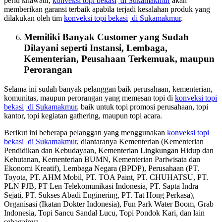
perlu khawatir,
konveksi topi bekasi
di Sukamakmur
akan
memberikan garansi terbaik apabila terjadi kesalahan produk yang
dilakukan oleh tim
konveksi topi bekasi
di Sukamakmur
.
Memiliki Banyak Customer yang Sudah
Dilayani seperti Instansi, Lembaga,
Kementerian, Peusahaan Terkemuak, maupun
Perorangan
Selama ini sudah banyak pelanggan baik perusahaan, kementerian,
komunitas, maupun perorangan yang memesan topi di
konveksi topi
bekasi
di Sukamakmur
, baik untuk topi promosi perusahaan, topi
kantor, topi kegiatan gathering, maupun topi acara.
Berikut ini beberapa pelanggan yang menggunakan
konveksi topi
bekasi
di Sukamakmur
, diantaranya Kementerian (Kementerian
Pendidikan dan Kebudayaan, Kementerian Lingkungan Hidup dan
Kehutanan, Kementerian BUMN, Kementerian Pariwisata dan
Ekonomi Kreatif), Lembaga Negara (BPDP), Perusahaan (PT.
Toyota, PT. AHM Mobil, PT. TOA Paint, PT. CHUHATSU, PT.
PLN PJB, PT Len Telekomunikasi Indonesia, PT. Sapta Indra
Sejati, PT. Sukses Abadi Enginering, PT. Tat Hong Perkasa),
Organisasi (Ikatan Dokter Indonesia), Fun Park Water Boom, Grab
Indonesia, Topi Sancu Sandal Lucu, Topi Pondok Kari, dan lain
sebagainya.