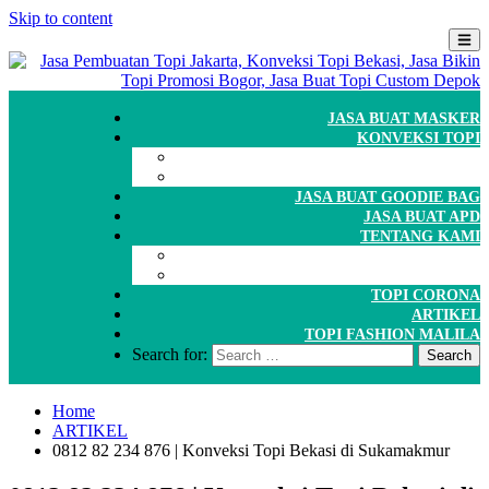
Skip to content
JASA BUAT MASKER
KONVEKSI TOPI
CARA ORDER
WORKSHOP
JASA BUAT GOODIE BAG
JASA BUAT APD
TENTANG KAMI
GALERI
PORTOFOLIO
TOPI CORONA
ARTIKEL
TOPI FASHION MALILA
Search for:
Home
ARTIKEL
0812 82 234 876 | Konveksi Topi Bekasi di Sukamakmur