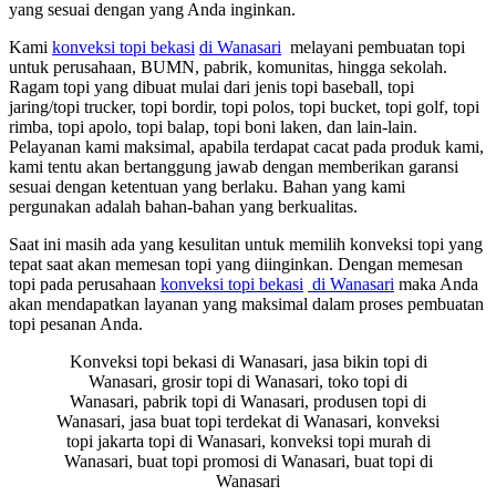
yang sesuai dengan yang Anda inginkan.
Kami
konveksi topi bekasi
di Wanasari
melayani pembuatan topi
untuk perusahaan, BUMN, pabrik, komunitas, hingga sekolah.
Ragam topi yang dibuat mulai dari jenis topi baseball, topi
jaring/topi trucker, topi bordir, topi polos, topi bucket, topi golf, topi
rimba, topi apolo, topi balap, topi boni laken, dan lain-lain.
Pelayanan kami maksimal, apabila terdapat cacat pada produk kami,
kami tentu akan bertanggung jawab dengan memberikan garansi
sesuai dengan ketentuan yang berlaku. Bahan yang kami
pergunakan adalah bahan-bahan yang berkualitas.
Saat ini masih ada yang kesulitan untuk memilih konveksi topi yang
tepat saat akan memesan topi yang diinginkan. Dengan memesan
topi pada perusahaan
konveksi topi bekasi
di Wanasari
maka Anda
akan mendapatkan layanan yang maksimal dalam proses pembuatan
topi pesanan Anda.
Konveksi topi bekasi di Wanasari, jasa bikin topi di
Wanasari, grosir topi di Wanasari, toko topi di
Wanasari, pabrik topi di Wanasari, produsen topi di
Wanasari, jasa buat topi terdekat di Wanasari, konveksi
topi jakarta topi di Wanasari, konveksi topi murah di
Wanasari, buat topi promosi di Wanasari, buat topi di
Wanasari