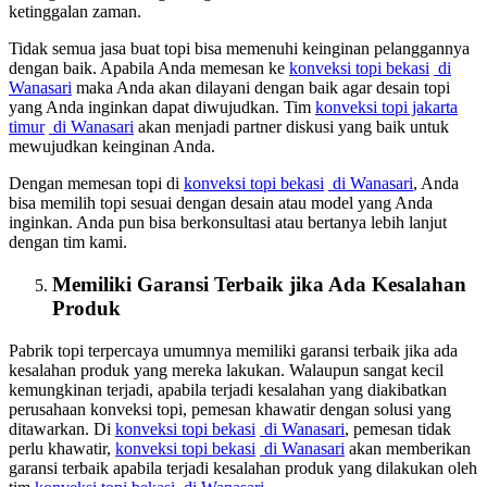
ketinggalan zaman.
Tidak semua jasa buat topi bisa memenuhi keinginan pelanggannya
dengan baik. Apabila Anda memesan ke
konveksi topi bekasi
di
Wanasari
maka Anda akan dilayani dengan baik agar desain topi
yang Anda inginkan dapat diwujudkan. Tim
konveksi topi jakarta
timur
di Wanasari
akan menjadi partner diskusi yang baik untuk
mewujudkan keinginan Anda.
Dengan memesan topi di
konveksi topi bekasi
di Wanasari
, Anda
bisa memilih topi sesuai dengan desain atau model yang Anda
inginkan. Anda pun bisa berkonsultasi atau bertanya lebih lanjut
dengan tim kami.
Memiliki Garansi Terbaik jika Ada Kesalahan
Produk
Pabrik topi terpercaya umumnya memiliki garansi terbaik jika ada
kesalahan produk yang mereka lakukan. Walaupun sangat kecil
kemungkinan terjadi, apabila terjadi kesalahan yang diakibatkan
perusahaan konveksi topi, pemesan khawatir dengan solusi yang
ditawarkan. Di
konveksi topi bekasi
di Wanasari
, pemesan tidak
perlu khawatir,
konveksi topi bekasi
di Wanasari
akan memberikan
garansi terbaik apabila terjadi kesalahan produk yang dilakukan oleh