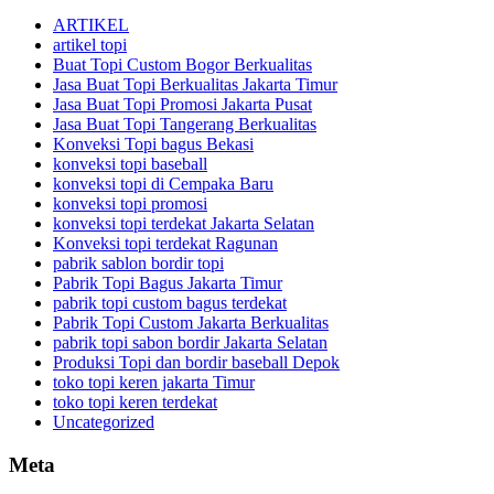
ARTIKEL
artikel topi
Buat Topi Custom Bogor Berkualitas
Jasa Buat Topi Berkualitas Jakarta Timur
Jasa Buat Topi Promosi Jakarta Pusat
Jasa Buat Topi Tangerang Berkualitas
Konveksi Topi bagus Bekasi
konveksi topi baseball
konveksi topi di Cempaka Baru
konveksi topi promosi
konveksi topi terdekat Jakarta Selatan
Konveksi topi terdekat Ragunan
pabrik sablon bordir topi
Pabrik Topi Bagus Jakarta Timur
pabrik topi custom bagus terdekat
Pabrik Topi Custom Jakarta Berkualitas
pabrik topi sabon bordir Jakarta Selatan
Produksi Topi dan bordir baseball Depok
toko topi keren jakarta Timur
toko topi keren terdekat
Uncategorized
Meta