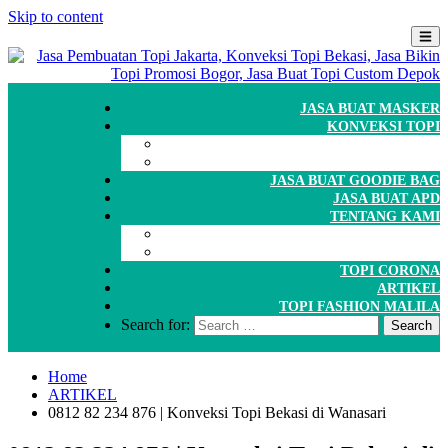
Skip to content
JASA BUAT MASKER
KONVEKSI TOPI
CARA ORDER
WORKSHOP
JASA BUAT GOODIE BAG
JASA BUAT APD
TENTANG KAMI
GALERI
PORTOFOLIO
TOPI CORONA
ARTIKEL
TOPI FASHION MALILA
Search for:
Home
ARTIKEL
0812 82 234 876 | Konveksi Topi Bekasi di Wanasari