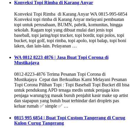
Konveksi Topi Rimba di Karang Anyar
Konveksi Topi Rimba di Karang Anyar WA 0815-995-6854
Konveksi topi rimba di Karang Anyar melayani pembuatan
topi untuk perusahaan, BUMN, pabrik, komunitas, hingga
sekolah. Ragam topi yang dibuat mulai dari jenis topi
baseball, topi jaring/topi trucker, topi bordir, topi polos, topi
bucket, topi golf, topi rimba, topi apolo, topi balap, topi boni
laken, dan lain-lain. Pelayanan …
WA 0812 8223 4876 | Jasa Buat Topi Corona di
Mustikajaya
0812-8223-4876 Terima Pesanan Topi Corona di
Mustikajaya Cepat dan Berkualitas Kami Melayani Pesanan
Topi Corona Pilihan Topi : Topi Baseball Topi Bucket dll bisa
untuk pendukung APD tenaga medis untuk penjaga kios
penjaga warung/yg masak buruh penjahit kasir make up artist
dan siapapun yang butuh buat terhindar dari droplets pas
keluar rumah ✅ simple ✅ …
0815 995 6854 | Buat Topi Custom Tangerang di Curug
Kulon Curug Tangerang