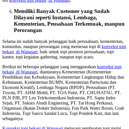
tim
konveksi topi bekasi
di Wanasari
.
Memiliki Banyak Customer yang Sudah
Dilayani seperti Instansi, Lembaga,
Kementerian, Peusahaan Terkemuak, maupun
Perorangan
Selama ini sudah banyak pelanggan baik perusahaan, kementerian,
komunitas, maupun perorangan yang memesan topi di
konveksi topi
bekasi
di Wanasari
, baik untuk topi promosi perusahaan, topi
kantor, topi kegiatan gathering, maupun topi acara.
Berikut ini beberapa pelanggan yang menggunakan
konveksi topi
bekasi
di Wanasari
, diantaranya Kementerian (Kementerian
Pendidikan dan Kebudayaan, Kementerian Lingkungan Hidup dan
Kehutanan, Kementerian BUMN, Kementerian Pariwisata dan
Ekonomi Kreatif), Lembaga Negara (BPDP), Perusahaan (PT.
Toyota, PT. AHM Mobil, PT. TOA Paint, PT. CHUHATSU, PT.
PLN PJB, PT Len Telekomunikasi Indonesia, PT. Sapta Indra
Sejati, PT. Sukses Abadi Enginering, PT. Tat Hong Perkasa),
Organisasi (Ikatan Dokter Indonesia), Fun Park Water Boom, Grab
Indonesia, Topi Sancu Sandal Lucu, Topi Pondok Kari, dan lain
sebagainya.
Konveksi topi bekasi
di Wanasari
melayani pembuatan topi mulai